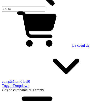
La coşul de
cumpărături
0 Lei
0
Toggle Dropdown
Coş de cumpărături
is empty