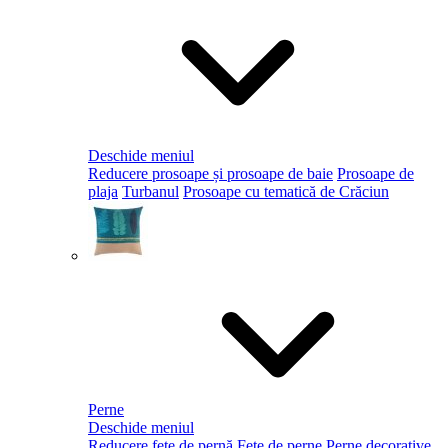
Deschide meniul
Reducere prosoape și prosoape de baie
Prosoape de
plaja
Turbanul
Prosoape cu tematică de Crăciun
Perne
Deschide meniul
Reducere fețe de pernă
Fețe de perne
Perne decorative