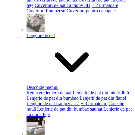
fețe
Cuverturi de pat cu motiv 3D
+ 2 următoare
Cuverturi franțuzești
Cuverturi pentru canapele
Lenjerie de pat
Deschide meniul
Reducere lenjerii de pat
Lenjerie de pat din microfibră
Lenjerie de pat din bumbac
Lenjerii de pat din flanel
Lenjerie de pat franțuzească
+ 3 următoare
Colecție
nouă
Lenjerie de pat din bumbac satinat
Lenjerie de pat
cu două fețe