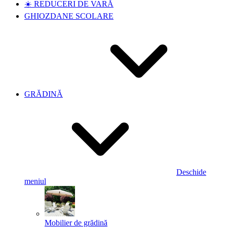
☀️ REDUCERI DE VARĂ
GHIOZDANE SCOLARE
GRĂDINĂ
Deschide
meniul
Mobilier de grădină