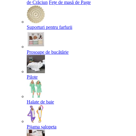
de Crăciun
Fețe de masă de Paște​
Suporturi pentru farfurii
Prosoape de bucătărie
Pilote
Halate de baie
Pijama șalopeta