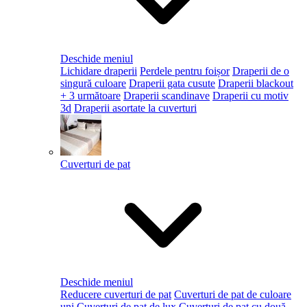
Deschide meniul
Lichidare draperii
Perdele pentru foișor
Draperii de o
singură culoare
Draperii gata cusute
Draperii blackout
+ 3 următoare
Draperii scandinave
Draperii cu motiv
3d
Draperii asortate la cuverturi
Cuverturi de pat
Deschide meniul
Reducere cuverturi de pat
Cuverturi de pat de culoare
uni
Cuverturi de pat de lux
Cuverturi de pat cu două