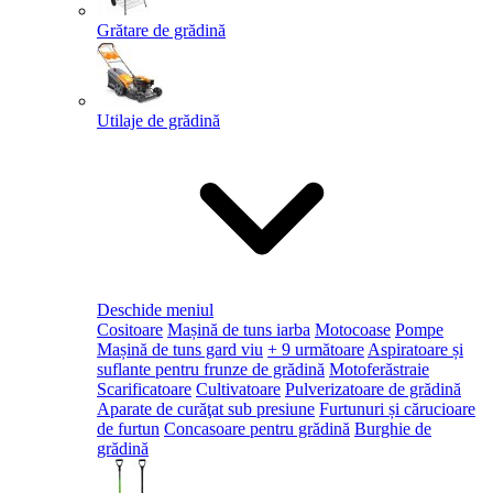
Grătare de grădină
Utilaje de grădină
Deschide meniul
Cositoare
Mașină de tuns iarba
Motocoase
Pompe
Mașină de tuns gard viu
+ 9 următoare
Aspiratoare și
suflante pentru frunze de grădină
Motoferăstraie
Scarificatoare
Cultivatoare
Pulverizatoare de grădină
Aparate de curăţat sub presiune
Furtunuri și cărucioare
de furtun
Concasoare pentru grădină
Burghie de
grădină