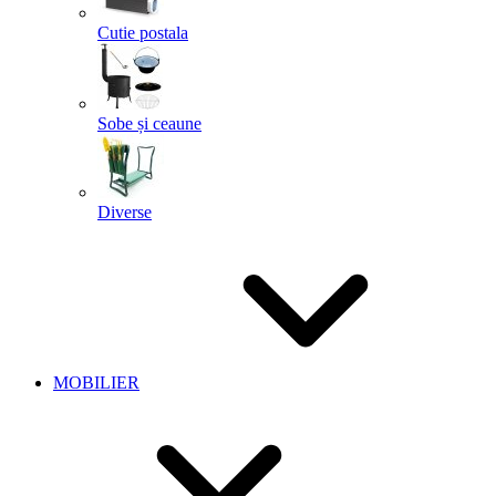
Cutie postala
Sobe și ceaune
Diverse
MOBILIER