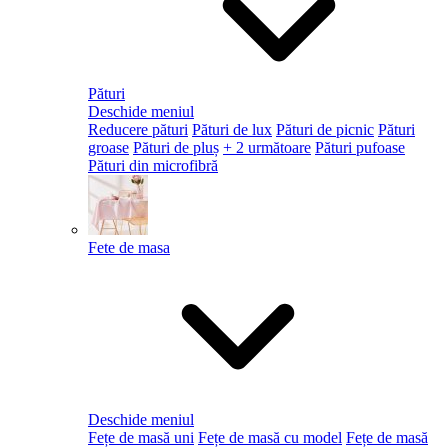
Pături
Deschide meniul
Reducere pături
Pături de lux
Pături de picnic
Pături
groase
Pături de pluș
+ 2 următoare
Pături pufoase
Pături din microfibră
Fete de masa
Deschide meniul
Fețe de masă uni
Fețe de masă cu model
Fețe de masă