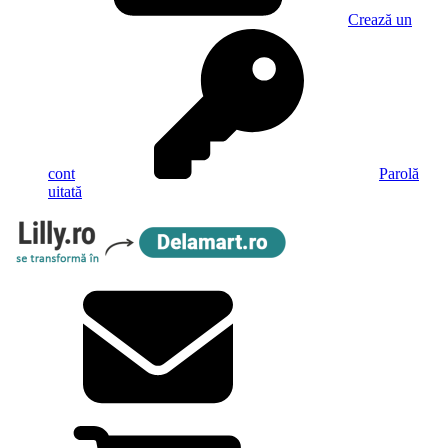
Crează un
cont
Parolă
uitată