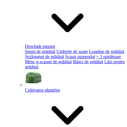
Deschide meniul
Seturi de grădină
Umbrele de soare
Leagăne de grădină
Șezlonguri de grădină
Scaun suspendat
+ 3 următoare
Mese și scaune de grădină
Bănci de grădină
Lăzi pentru
grădină
Cultivarea plantelor