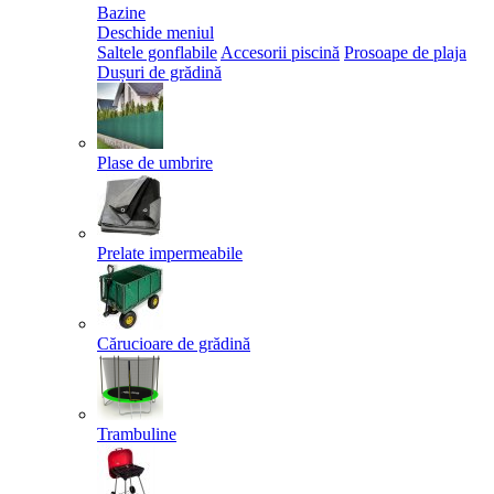
Bazine
Deschide meniul
Saltele gonflabile
Accesorii piscină
Prosoape de plaja
Dușuri de grădină
Plase de umbrire
Prelate impermeabile
Cărucioare de grădină
Trambuline