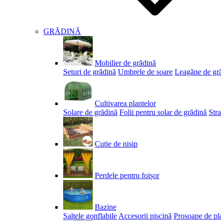
GRĂDINĂ
Mobilier de grădină
Seturi de grădină
Umbrele de soare
Leagăne de gr
Cultivarea plantelor
Solare de grădină
Folii pentru solar de grădină
Stra
Cutie de nisip
Perdele pentru foișor
Bazine
Saltele gonflabile
Accesorii piscină
Prosoape de pl