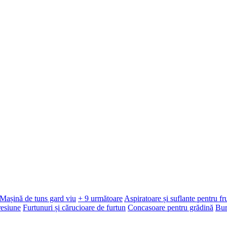
Mașină de tuns gard viu
+ 9 următoare
Aspiratoare și suflante pentru f
resiune
Furtunuri și cărucioare de furtun
Concasoare pentru grădină
Bur