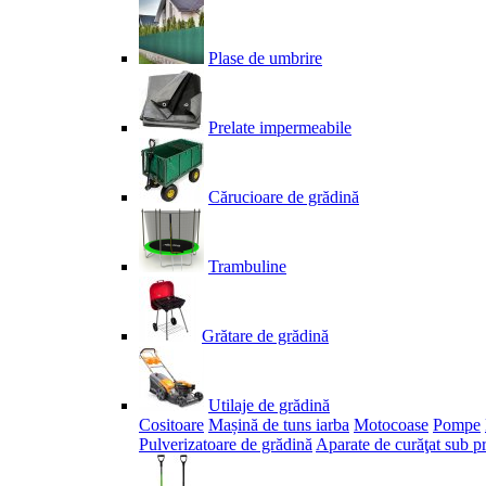
Plase de umbrire
Prelate impermeabile
Cărucioare de grădină
Trambuline
Grătare de grădină
Utilaje de grădină
Cositoare
Mașină de tuns iarba
Motocoase
Pompe
Pulverizatoare de grădină
Aparate de curăţat sub p