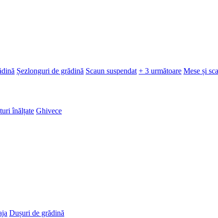
ădină
Șezlonguri de grădină
Scaun suspendat
+ 3 următoare
Mese și sc
turi înălțate
Ghivece
aja
Dușuri de grădină