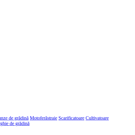
runze de grădină
Motoferăstraie
Scarificatoare
Cultivatoare
ghie de grădină