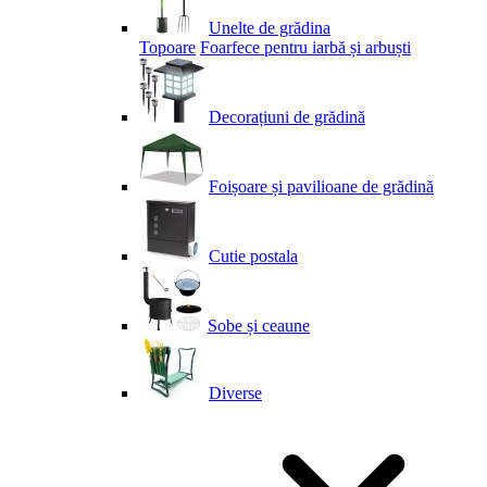
Unelte de grădina
Topoare
Foarfece pentru iarbă și arbuști
Decorațiuni de grădină
Foișoare și pavilioane de grădină
Cutie postala
Sobe și ceaune
Diverse