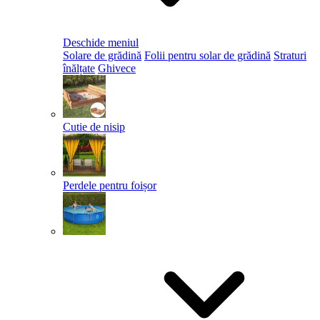
Deschide meniul
Solare de grădină
Folii pentru solar de grădină
Straturi
înălțate
Ghivece
Cutie de nisip
Perdele pentru foișor