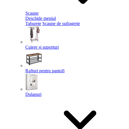
Scaune
Deschide meniul
Taburete
Scaune de sufragerie
Cuiere și suporturi
Rafturi pentru pantofi
Dulapuri