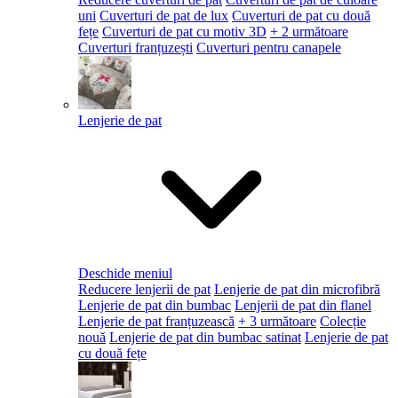
uni
Cuverturi de pat de lux
Cuverturi de pat cu două
fețe
Cuverturi de pat cu motiv 3D
+ 2 următoare
Cuverturi franțuzești
Cuverturi pentru canapele
Lenjerie de pat
Deschide meniul
Reducere lenjerii de pat
Lenjerie de pat din microfibră
Lenjerie de pat din bumbac
Lenjerii de pat din flanel
Lenjerie de pat franțuzească
+ 3 următoare
Colecție
nouă
Lenjerie de pat din bumbac satinat
Lenjerie de pat
cu două fețe