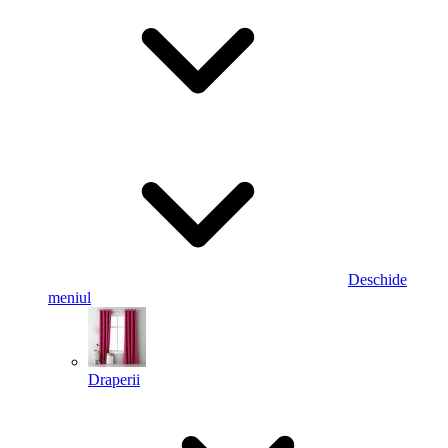
Deschide
meniul
Draperii