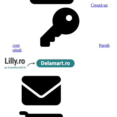
Crează un
cont
Parolă
uitată