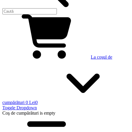
La coşul de
cumpărături
0 Lei
0
Toggle Dropdown
Coş de cumpărături
is empty