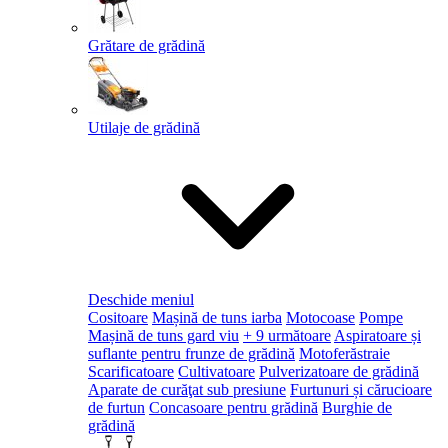
Grătare de grădină
Utilaje de grădină
Deschide meniul
Cositoare
Mașină de tuns iarba
Motocoase
Pompe
Mașină de tuns gard viu
+ 9 următoare
Aspiratoare și
suflante pentru frunze de grădină
Motoferăstraie
Scarificatoare
Cultivatoare
Pulverizatoare de grădină
Aparate de curăţat sub presiune
Furtunuri și cărucioare
de furtun
Concasoare pentru grădină
Burghie de
grădină