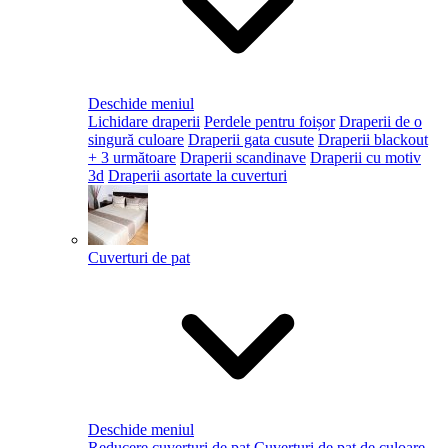
Deschide meniul
Lichidare draperii
Perdele pentru foișor
Draperii de o
singură culoare
Draperii gata cusute
Draperii blackout
+ 3 următoare
Draperii scandinave
Draperii cu motiv
3d
Draperii asortate la cuverturi
Cuverturi de pat
Deschide meniul
Reducere cuverturi de pat
Cuverturi de pat de culoare