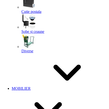
Cutie postala
Sobe și ceaune
Diverse
MOBILIER