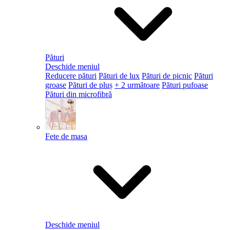
Pături
Deschide meniul
Reducere pături
Pături de lux
Pături de picnic
Pături
groase
Pături de pluș
+ 2 următoare
Pături pufoase
Pături din microfibră
Fete de masa
Deschide meniul