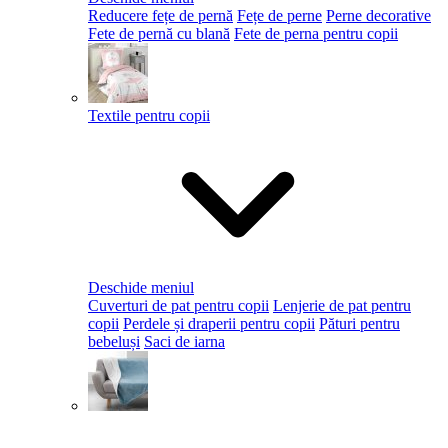
Reducere fețe de pernă
Fețe de perne
Perne decorative
Fete de pernă cu blană
Fete de perna pentru copii
Textile pentru copii
Deschide meniul
Cuverturi de pat pentru copii
Lenjerie de pat pentru
copii
Perdele și draperii pentru copii
Pături pentru
bebeluși
Saci de iarna