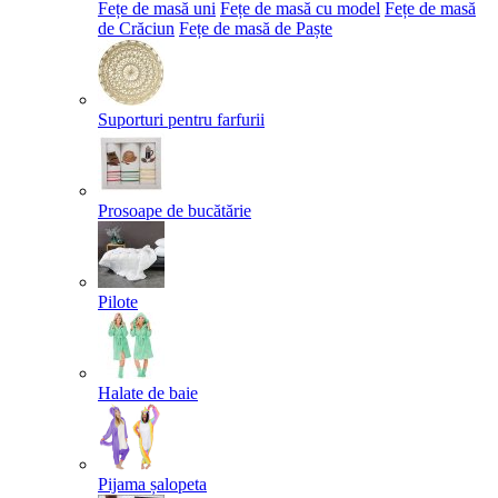
Fețe de masă uni
Fețe de masă cu model
Fețe de masă
de Crăciun
Fețe de masă de Paște​
Suporturi pentru farfurii
Prosoape de bucătărie
Pilote
Halate de baie
Pijama șalopeta