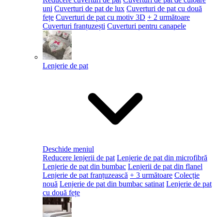
uni
Cuverturi de pat de lux
Cuverturi de pat cu două
fețe
Cuverturi de pat cu motiv 3D
+ 2 următoare
Cuverturi franțuzești
Cuverturi pentru canapele
Lenjerie de pat
Deschide meniul
Reducere lenjerii de pat
Lenjerie de pat din microfibră
Lenjerie de pat din bumbac
Lenjerii de pat din flanel
Lenjerie de pat franțuzească
+ 3 următoare
Colecție
nouă
Lenjerie de pat din bumbac satinat
Lenjerie de pat
cu două fețe