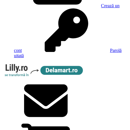
Crează un
cont
Parolă
uitată