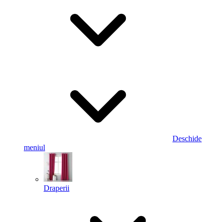
Deschide
meniul
Draperii