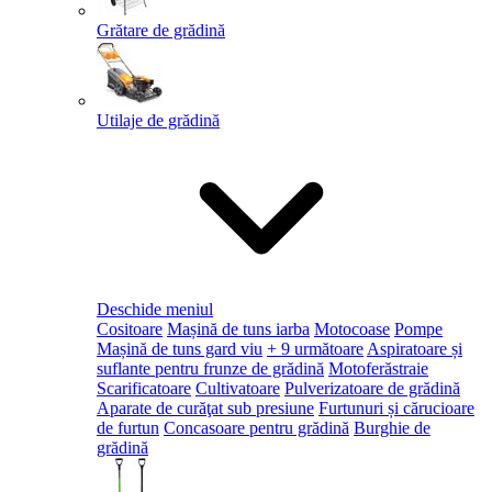
Grătare de grădină
Utilaje de grădină
Deschide meniul
Cositoare
Mașină de tuns iarba
Motocoase
Pompe
Mașină de tuns gard viu
+ 9 următoare
Aspiratoare și
suflante pentru frunze de grădină
Motoferăstraie
Scarificatoare
Cultivatoare
Pulverizatoare de grădină
Aparate de curăţat sub presiune
Furtunuri și cărucioare
de furtun
Concasoare pentru grădină
Burghie de
grădină