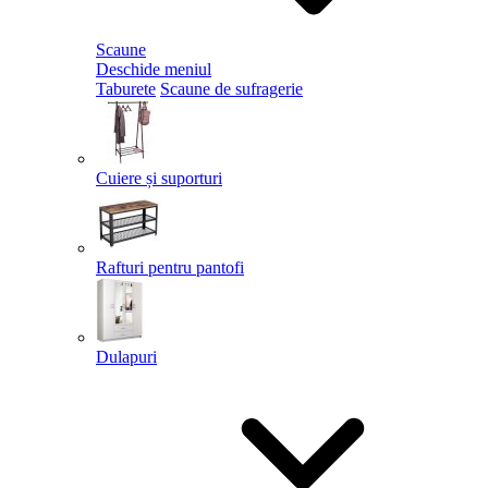
Scaune
Deschide meniul
Taburete
Scaune de sufragerie
Cuiere și suporturi
Rafturi pentru pantofi
Dulapuri