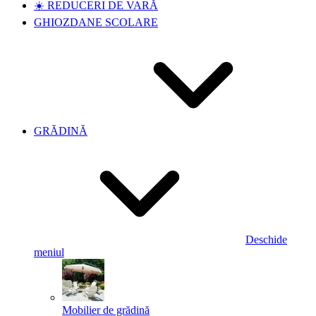
☀️ REDUCERI DE VARĂ
GHIOZDANE SCOLARE
GRĂDINĂ
Deschide
meniul
Mobilier de grădină