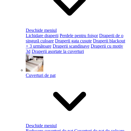
Deschide meniul
Lichidare draperii
Perdele pentru foișor
Draperii de o
singură culoare
Draperii gata cusute
Draperii blackout
+ 3 următoare
Draperii scandinave
Draperii cu motiv
3d
Draperii asortate la cuverturi
Cuverturi de pat
Deschide meniul
Reducere cuverturi de pat
Cuverturi de pat de culoare