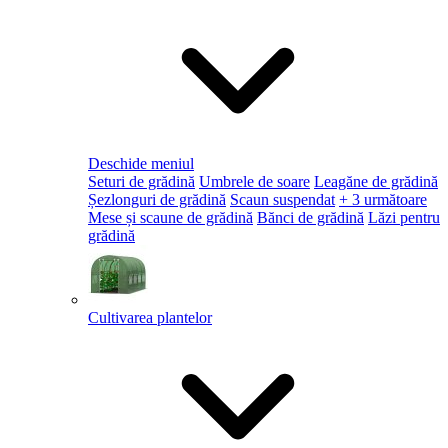
Deschide meniul
Seturi de grădină
Umbrele de soare
Leagăne de grădină
Șezlonguri de grădină
Scaun suspendat
+ 3 următoare
Mese și scaune de grădină
Bănci de grădină
Lăzi pentru
grădină
Cultivarea plantelor