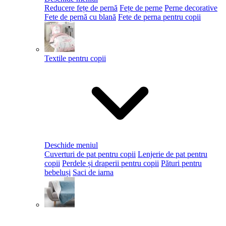
Reducere fețe de pernă
Fețe de perne
Perne decorative
Fete de pernă cu blană
Fete de perna pentru copii
Textile pentru copii
Deschide meniul
Cuverturi de pat pentru copii
Lenjerie de pat pentru
copii
Perdele și draperii pentru copii
Pături pentru
bebeluși
Saci de iarna