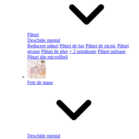
Pături
Deschide meniul
Reducere pături
Pături de lux
Pături de picnic
Pături
groase
Pături de pluș
+ 2 următoare
Pături pufoase
Pături din microfibră
Fete de masa
Deschide meniul