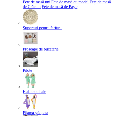
Fețe de masă uni
Fețe de masă cu model
Fețe de masă
de Crăciun
Fețe de masă de Paște​
Suporturi pentru farfurii
Prosoape de bucătărie
Pilote
Halate de baie
Pijama șalopeta