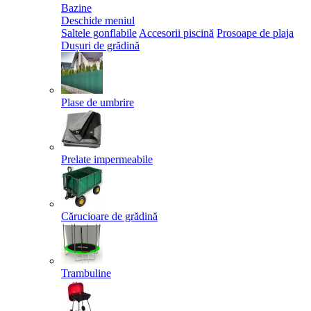
Bazine
Deschide meniul
Saltele gonflabile
Accesorii piscină
Prosoape de plaja
Dușuri de grădină
Plase de umbrire
Prelate impermeabile
Cărucioare de grădină
Trambuline