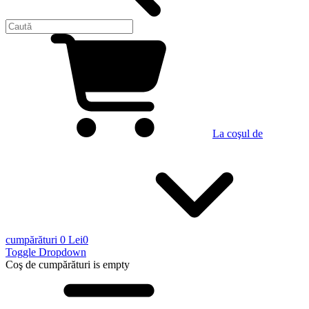
La coşul de
cumpărături
0 Lei
0
Toggle Dropdown
Coş de cumpărături
is empty