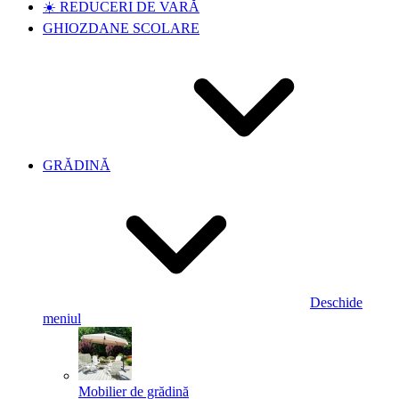
☀️ REDUCERI DE VARĂ
GHIOZDANE SCOLARE
GRĂDINĂ
Deschide
meniul
Mobilier de grădină