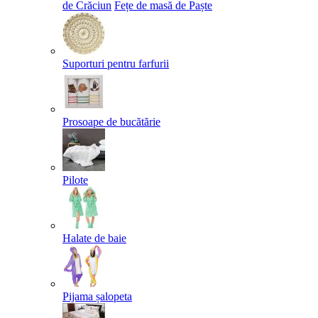
de Crăciun
Fețe de masă de Paște​
Suporturi pentru farfurii
Prosoape de bucătărie
Pilote
Halate de baie
Pijama șalopeta