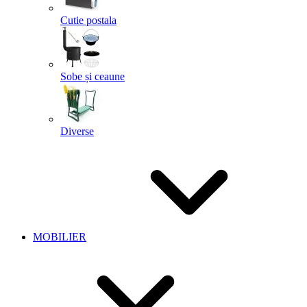
Cutie postala
Sobe și ceaune
Diverse
MOBILIER