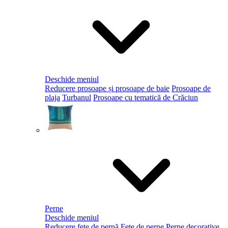
Deschide meniul
Reducere prosoape și prosoape de baie
Prosoape de
plaja
Turbanul
Prosoape cu tematică de Crăciun
Perne
Deschide meniul
Reducere fețe de pernă
Fețe de perne
Perne decorative