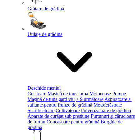
Grătare de grădină
Utilaje de grădină
Deschide meniul
Cositoare
Mașină de tuns iarba
Motocoase
Pompe
Mașină de tuns gard viu
+ 9 următoare
Aspiratoare și
suflante pentru frunze de grădină
Motoferăstraie
Scarificatoare
Cultivatoare
Pulverizatoare de grădină
Aparate de curăţat sub presiune
Furtunuri și cărucioare
de furtun
Concasoare pentru grădină
Burghie de
grădină