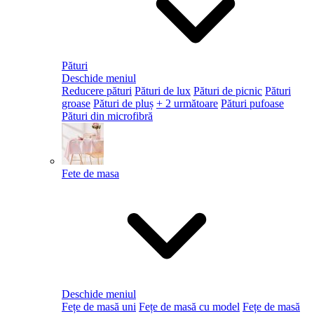
Pături
Deschide meniul
Reducere pături
Pături de lux
Pături de picnic
Pături
groase
Pături de pluș
+ 2 următoare
Pături pufoase
Pături din microfibră
Fete de masa
Deschide meniul
Fețe de masă uni
Fețe de masă cu model
Fețe de masă