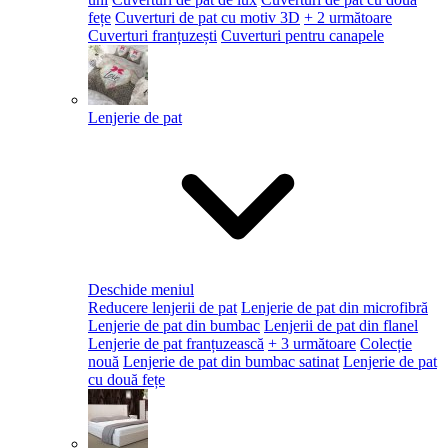
fețe
Cuverturi de pat cu motiv 3D
+ 2 următoare
Cuverturi franțuzești
Cuverturi pentru canapele
Lenjerie de pat
Deschide meniul
Reducere lenjerii de pat
Lenjerie de pat din microfibră
Lenjerie de pat din bumbac
Lenjerii de pat din flanel
Lenjerie de pat franțuzească
+ 3 următoare
Colecție
nouă
Lenjerie de pat din bumbac satinat
Lenjerie de pat
cu două fețe