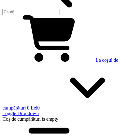
La coşul de
cumpărături
0 Lei
0
Toggle Dropdown
Coş de cumpărături
is empty