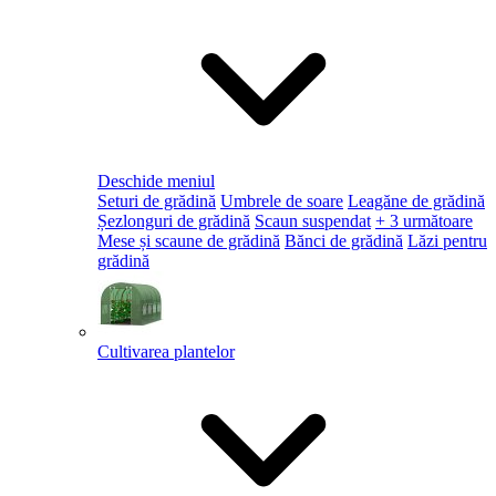
Deschide meniul
Seturi de grădină
Umbrele de soare
Leagăne de grădină
Șezlonguri de grădină
Scaun suspendat
+ 3 următoare
Mese și scaune de grădină
Bănci de grădină
Lăzi pentru
grădină
Cultivarea plantelor