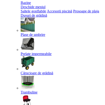
Bazine
Deschide meniul
Saltele gonflabile
Accesorii piscină
Prosoape de plaja
Dușuri de grădină
Plase de umbrire
Prelate impermeabile
Cărucioare de grădină
Trambuline