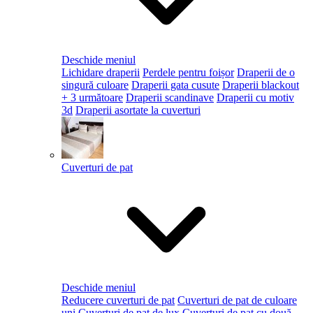
Deschide meniul
Lichidare draperii
Perdele pentru foișor
Draperii de o
singură culoare
Draperii gata cusute
Draperii blackout
+ 3 următoare
Draperii scandinave
Draperii cu motiv
3d
Draperii asortate la cuverturi
Cuverturi de pat
Deschide meniul
Reducere cuverturi de pat
Cuverturi de pat de culoare
uni
Cuverturi de pat de lux
Cuverturi de pat cu două