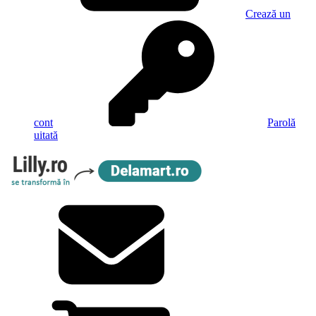
Crează un
cont
Parolă
uitată