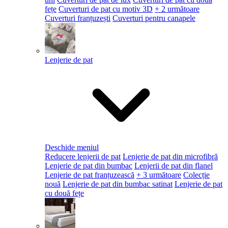
fețe
Cuverturi de pat cu motiv 3D
+ 2 următoare
Cuverturi franțuzești
Cuverturi pentru canapele
Lenjerie de pat
Deschide meniul
Reducere lenjerii de pat
Lenjerie de pat din microfibră
Lenjerie de pat din bumbac
Lenjerii de pat din flanel
Lenjerie de pat franțuzească
+ 3 următoare
Colecție
nouă
Lenjerie de pat din bumbac satinat
Lenjerie de pat
cu două fețe