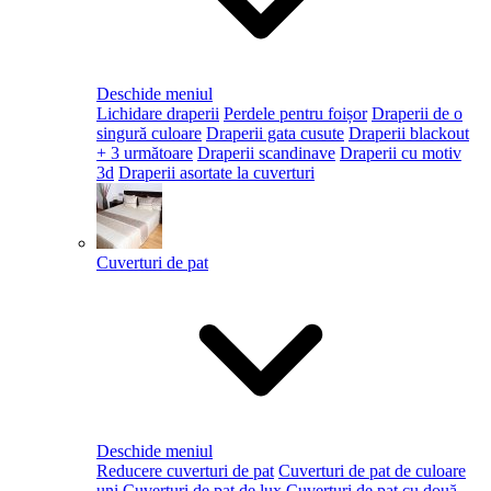
Deschide meniul
Lichidare draperii
Perdele pentru foișor
Draperii de o
singură culoare
Draperii gata cusute
Draperii blackout
+ 3 următoare
Draperii scandinave
Draperii cu motiv
3d
Draperii asortate la cuverturi
Cuverturi de pat
Deschide meniul
Reducere cuverturi de pat
Cuverturi de pat de culoare
uni
Cuverturi de pat de lux
Cuverturi de pat cu două