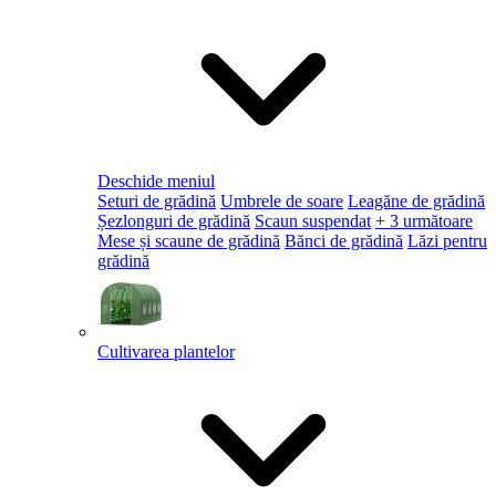
Deschide meniul
Seturi de grădină
Umbrele de soare
Leagăne de grădină
Șezlonguri de grădină
Scaun suspendat
+ 3 următoare
Mese și scaune de grădină
Bănci de grădină
Lăzi pentru
grădină
Cultivarea plantelor