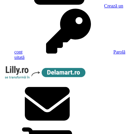
Crează un
cont
Parolă
uitată