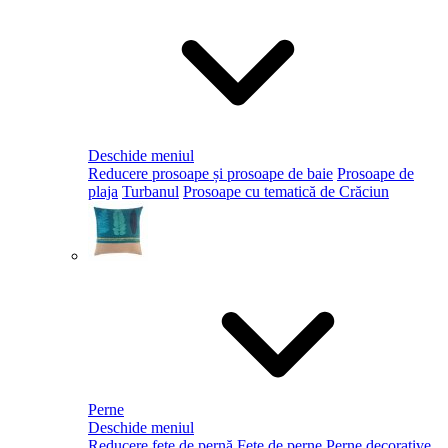
Deschide meniul
Reducere prosoape și prosoape de baie
Prosoape de
plaja
Turbanul
Prosoape cu tematică de Crăciun
Perne
Deschide meniul
Reducere fețe de pernă
Fețe de perne
Perne decorative