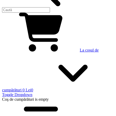
La coşul de
cumpărături
0 Lei
0
Toggle Dropdown
Coş de cumpărături
is empty