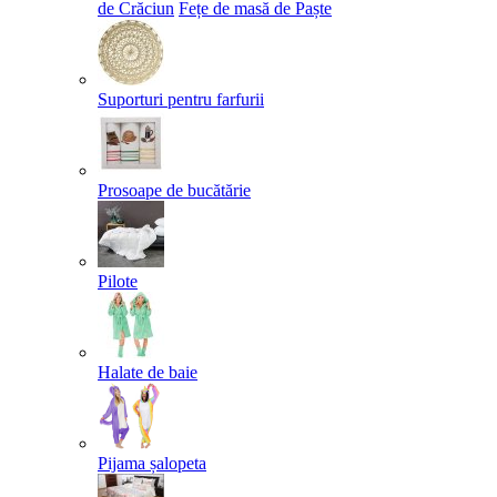
de Crăciun
Fețe de masă de Paște​
Suporturi pentru farfurii
Prosoape de bucătărie
Pilote
Halate de baie
Pijama șalopeta