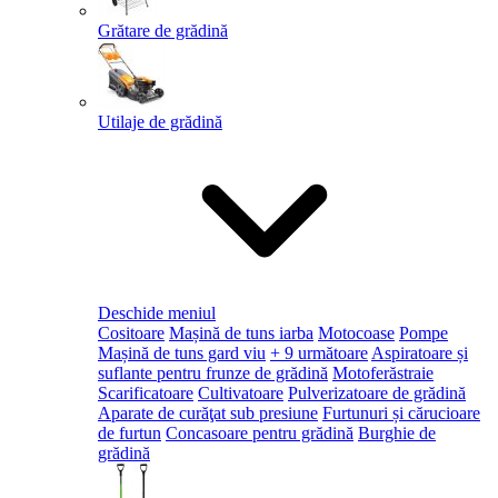
Grătare de grădină
Utilaje de grădină
Deschide meniul
Cositoare
Mașină de tuns iarba
Motocoase
Pompe
Mașină de tuns gard viu
+ 9 următoare
Aspiratoare și
suflante pentru frunze de grădină
Motoferăstraie
Scarificatoare
Cultivatoare
Pulverizatoare de grădină
Aparate de curăţat sub presiune
Furtunuri și cărucioare
de furtun
Concasoare pentru grădină
Burghie de
grădină