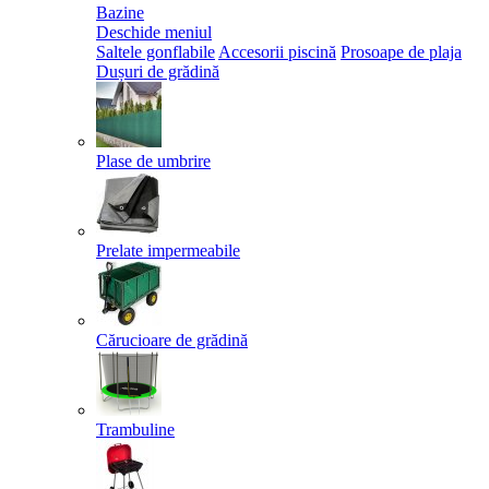
Bazine
Deschide meniul
Saltele gonflabile
Accesorii piscină
Prosoape de plaja
Dușuri de grădină
Plase de umbrire
Prelate impermeabile
Cărucioare de grădină
Trambuline