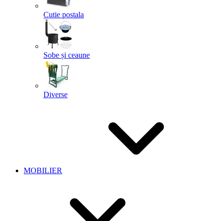
Cutie postala
Sobe și ceaune
Diverse
MOBILIER