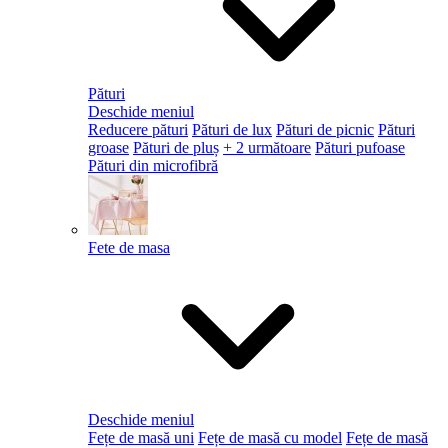
Pături
Deschide meniul
Reducere pături
Pături de lux
Pături de picnic
Pături
groase
Pături de pluș
+ 2 următoare
Pături pufoase
Pături din microfibră
Fete de masa
Deschide meniul
Fețe de masă uni
Fețe de masă cu model
Fețe de masă