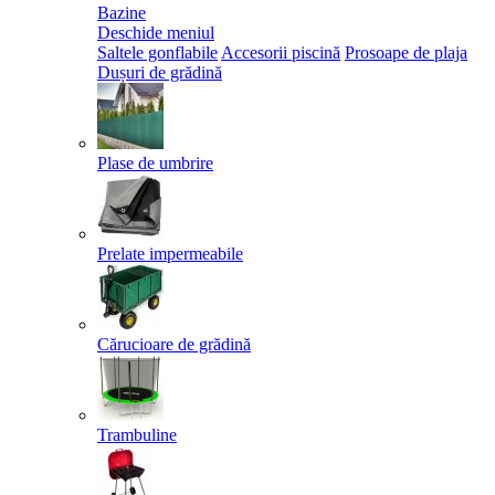
Bazine
Deschide meniul
Saltele gonflabile
Accesorii piscină
Prosoape de plaja
Dușuri de grădină
Plase de umbrire
Prelate impermeabile
Cărucioare de grădină
Trambuline