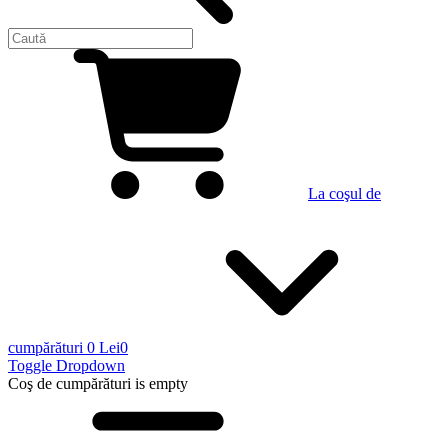
La coşul de
cumpărături
0 Lei
0
Toggle Dropdown
Coş de cumpărături
is empty