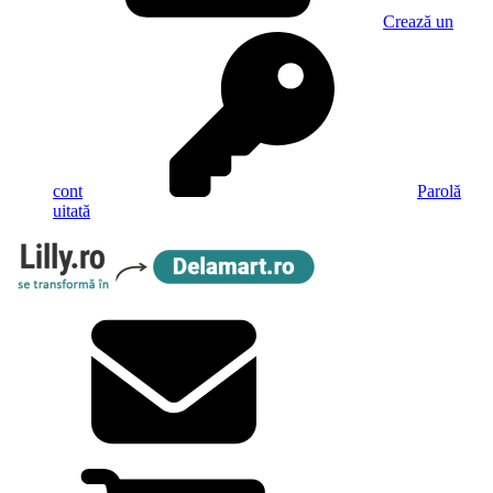
Crează un
cont
Parolă
uitată