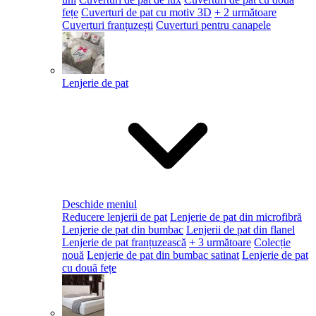
fețe
Cuverturi de pat cu motiv 3D
+ 2 următoare
Cuverturi franțuzești
Cuverturi pentru canapele
Lenjerie de pat
Deschide meniul
Reducere lenjerii de pat
Lenjerie de pat din microfibră
Lenjerie de pat din bumbac
Lenjerii de pat din flanel
Lenjerie de pat franțuzească
+ 3 următoare
Colecție
nouă
Lenjerie de pat din bumbac satinat
Lenjerie de pat
cu două fețe