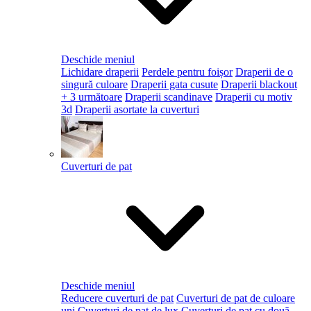
Deschide meniul
Lichidare draperii
Perdele pentru foișor
Draperii de o
singură culoare
Draperii gata cusute
Draperii blackout
+ 3 următoare
Draperii scandinave
Draperii cu motiv
3d
Draperii asortate la cuverturi
Cuverturi de pat
Deschide meniul
Reducere cuverturi de pat
Cuverturi de pat de culoare
uni
Cuverturi de pat de lux
Cuverturi de pat cu două