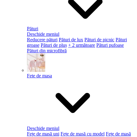
Pături
Deschide meniul
Reducere pături
Pături de lux
Pături de picnic
Pături
groase
Pături de pluș
+ 2 următoare
Pături pufoase
Pături din microfibră
Fete de masa
Deschide meniul
Fețe de masă uni
Fețe de masă cu model
Fețe de masă