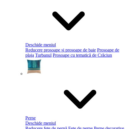
Deschide meniul
Reducere prosoape și prosoape de baie
Prosoape de
plaja
Turbanul
Prosoape cu tematică de Crăciun
Perne
Deschide meniul
Reducere fețe de pernă
Fețe de perne
Perne decorative