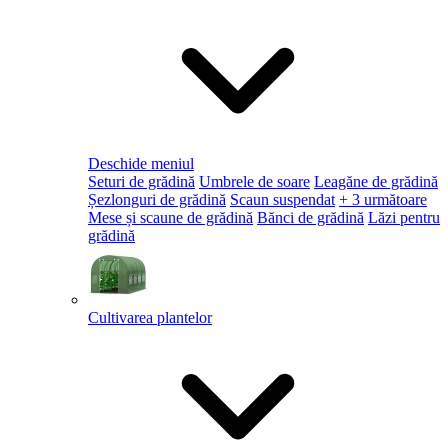
Deschide meniul
Seturi de grădină
Umbrele de soare
Leagăne de grădină
Șezlonguri de grădină
Scaun suspendat
+ 3 următoare
Mese și scaune de grădină
Bănci de grădină
Lăzi pentru
grădină
Cultivarea plantelor