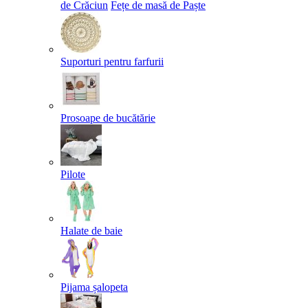
de Crăciun
Fețe de masă de Paște​
Suporturi pentru farfurii
Prosoape de bucătărie
Pilote
Halate de baie
Pijama șalopeta