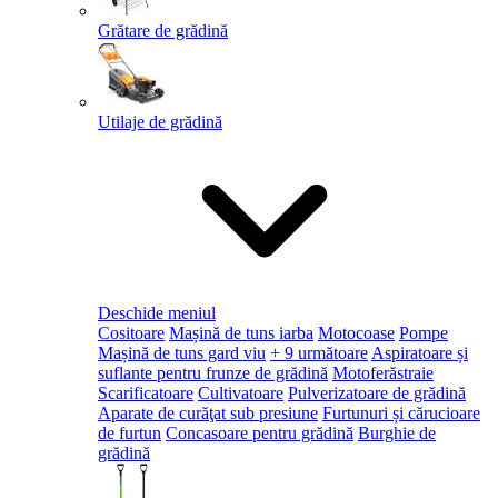
Grătare de grădină
Utilaje de grădină
Deschide meniul
Cositoare
Mașină de tuns iarba
Motocoase
Pompe
Mașină de tuns gard viu
+ 9 următoare
Aspiratoare și
suflante pentru frunze de grădină
Motoferăstraie
Scarificatoare
Cultivatoare
Pulverizatoare de grădină
Aparate de curăţat sub presiune
Furtunuri și cărucioare
de furtun
Concasoare pentru grădină
Burghie de
grădină