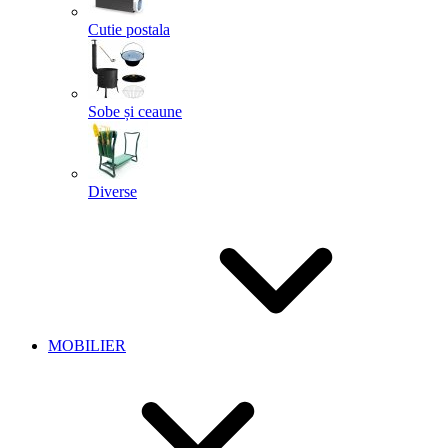
Cutie postala
Sobe și ceaune
Diverse
MOBILIER