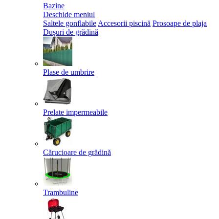
Bazine
Deschide meniul
Saltele gonflabile
Accesorii piscină
Prosoape de plaja
Dușuri de grădină
Plase de umbrire
Prelate impermeabile
Cărucioare de grădină
Trambuline