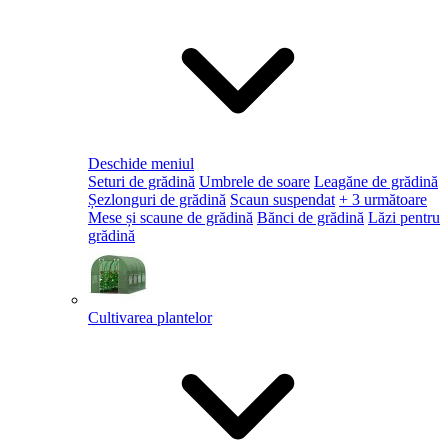
Deschide meniul
Seturi de grădină
Umbrele de soare
Leagăne de grădină
Șezlonguri de grădină
Scaun suspendat
+ 3 următoare
Mese și scaune de grădină
Bănci de grădină
Lăzi pentru
grădină
Cultivarea plantelor