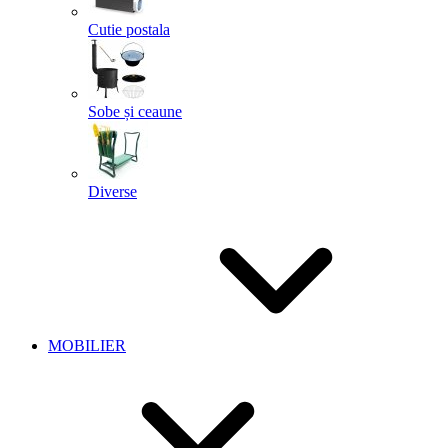
Cutie postala
Sobe și ceaune
Diverse
MOBILIER