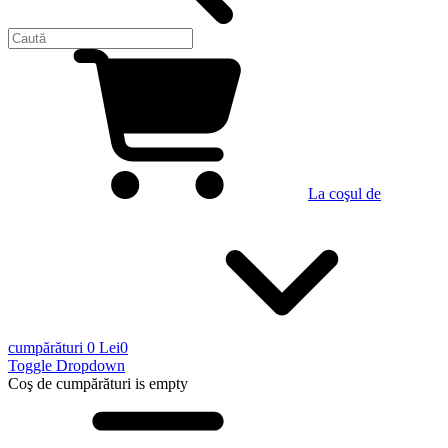
La coşul de
cumpărături
0 Lei
0
Toggle Dropdown
Coş de cumpărături
is empty