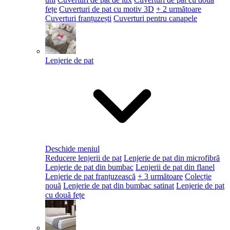
fețe
Cuverturi de pat cu motiv 3D
+ 2 următoare
Cuverturi franțuzești
Cuverturi pentru canapele
Lenjerie de pat
Deschide meniul
Reducere lenjerii de pat
Lenjerie de pat din microfibră
Lenjerie de pat din bumbac
Lenjerii de pat din flanel
Lenjerie de pat franțuzească
+ 3 următoare
Colecție
nouă
Lenjerie de pat din bumbac satinat
Lenjerie de pat
cu două fețe