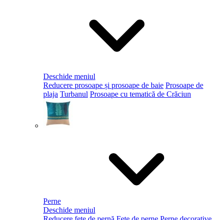
Deschide meniul
Reducere prosoape și prosoape de baie
Prosoape de
plaja
Turbanul
Prosoape cu tematică de Crăciun
Perne
Deschide meniul
Reducere fețe de pernă
Fețe de perne
Perne decorative