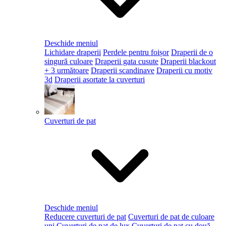
Deschide meniul
Lichidare draperii
Perdele pentru foișor
Draperii de o
singură culoare
Draperii gata cusute
Draperii blackout
+ 3 următoare
Draperii scandinave
Draperii cu motiv
3d
Draperii asortate la cuverturi
Cuverturi de pat
Deschide meniul
Reducere cuverturi de pat
Cuverturi de pat de culoare
uni
Cuverturi de pat de lux
Cuverturi de pat cu două