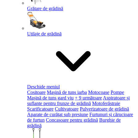
Grătare de grădină
Utilaje de grădină
Deschide meniul
Cositoare
Mașină de tuns iarba
Motocoase
Pompe
Mașină de tuns gard viu
+ 9 următoare
Aspiratoare și
suflante pentru frunze de grădină
Motoferăstraie
Scarificatoare
Cultivatoare
Pulverizatoare de grădină
Aparate de curăţat sub presiune
Furtunuri și cărucioare
de furtun
Concasoare pentru grădină
Burghie de
grădină