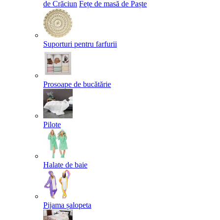
de Crăciun
Fețe de masă de Paște​
Suporturi pentru farfurii
Prosoape de bucătărie
Pilote
Halate de baie
Pijama șalopeta