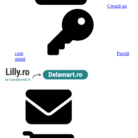
Crează un
cont
Parolă
uitată