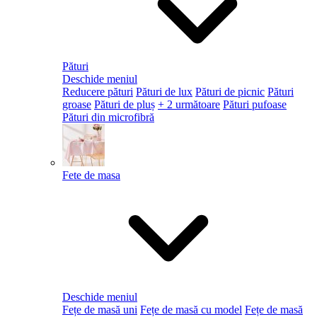
Pături
Deschide meniul
Reducere pături
Pături de lux
Pături de picnic
Pături
groase
Pături de pluș
+ 2 următoare
Pături pufoase
Pături din microfibră
Fete de masa
Deschide meniul
Fețe de masă uni
Fețe de masă cu model
Fețe de masă