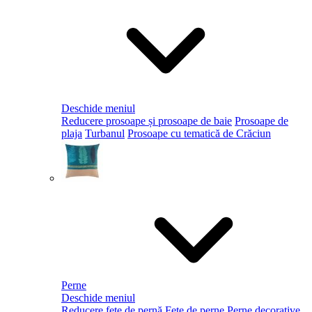
Deschide meniul
Reducere prosoape și prosoape de baie
Prosoape de
plaja
Turbanul
Prosoape cu tematică de Crăciun
Perne
Deschide meniul
Reducere fețe de pernă
Fețe de perne
Perne decorative