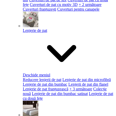
fețe
Cuverturi de pat cu motiv 3D
+ 2 următoare
Cuverturi franțuzești
Cuverturi pentru canapele
Lenjerie de pat
Deschide meniul
Reducere lenjerii de pat
Lenjerie de pat din microfibră
Lenjerie de pat din bumbac
Lenjerii de pat din flanel
Lenjerie de pat franțuzească
+ 3 următoare
Colecție
nouă
Lenjerie de pat din bumbac satinat
Lenjerie de pat
cu două fețe