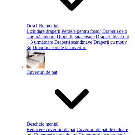
Deschide meniul
Lichidare draperii
Perdele pentru foișor
Draperii de o
singură culoare
Draperii gata cusute
Draperii blackout
+ 3 următoare
Draperii scandinave
Draperii cu motiv
3d
Draperii asortate la cuverturi
Cuverturi de pat
Deschide meniul
Reducere cuverturi de pat
Cuverturi de pat de culoare
uni
Cuverturi de pat de lux
Cuverturi de pat cu două