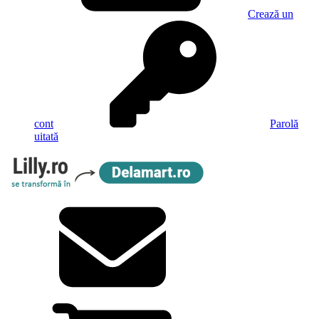
Crează un
cont
Parolă
uitată