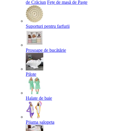
de Crăciun
Fețe de masă de Paște​
Suporturi pentru farfurii
Prosoape de bucătărie
Pilote
Halate de baie
Pijama șalopeta