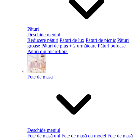
Pături
Deschide meniul
Reducere pături
Pături de lux
Pături de picnic
Pături
groase
Pături de pluș
+ 2 următoare
Pături pufoase
Pături din microfibră
Fete de masa
Deschide meniul
Fețe de masă uni
Fețe de masă cu model
Fețe de masă