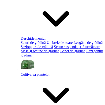
Deschide meniul
Seturi de grădină
Umbrele de soare
Leagăne de grădină
Șezlonguri de grădină
Scaun suspendat
+ 3 următoare
Mese și scaune de grădină
Bănci de grădină
Lăzi pentru
grădină
Cultivarea plantelor