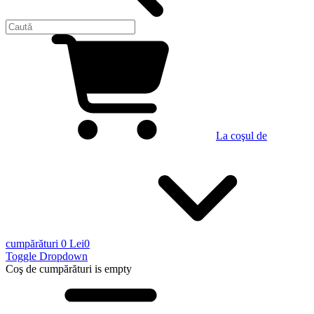
La coşul de
cumpărături
0 Lei
0
Toggle Dropdown
Coş de cumpărături
is empty