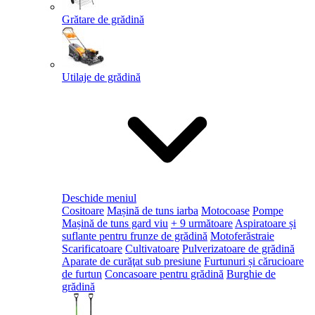
Grătare de grădină
Utilaje de grădină
Deschide meniul
Cositoare
Mașină de tuns iarba
Motocoase
Pompe
Mașină de tuns gard viu
+ 9 următoare
Aspiratoare și
suflante pentru frunze de grădină
Motoferăstraie
Scarificatoare
Cultivatoare
Pulverizatoare de grădină
Aparate de curăţat sub presiune
Furtunuri și cărucioare
de furtun
Concasoare pentru grădină
Burghie de
grădină