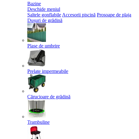
Bazine
Deschide meniul
Saltele gonflabile
Accesorii piscină
Prosoape de plaja
Dușuri de grădină
Plase de umbrire
Prelate impermeabile
Cărucioare de grădină
Trambuline