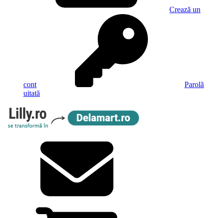
Crează un
cont
Parolă
uitată