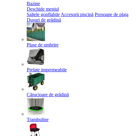
Bazine
Deschide meniul
Saltele gonflabile
Accesorii piscină
Prosoape de plaja
Dușuri de grădină
Plase de umbrire
Prelate impermeabile
Cărucioare de grădină
Trambuline