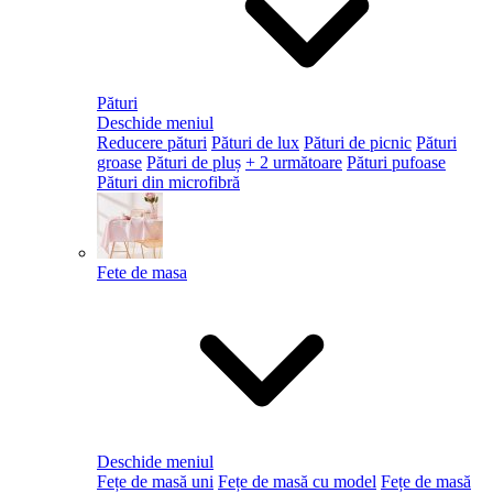
Pături
Deschide meniul
Reducere pături
Pături de lux
Pături de picnic
Pături
groase
Pături de pluș
+ 2 următoare
Pături pufoase
Pături din microfibră
Fete de masa
Deschide meniul
Fețe de masă uni
Fețe de masă cu model
Fețe de masă