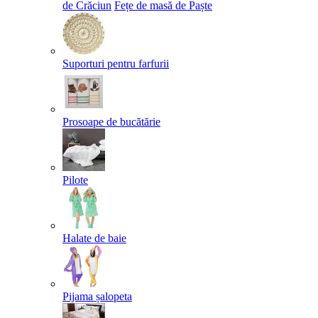
de Crăciun
Fețe de masă de Paște​
Suporturi pentru farfurii
Prosoape de bucătărie
Pilote
Halate de baie
Pijama șalopeta