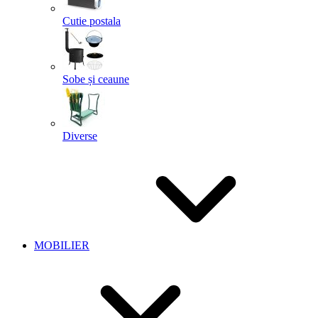
Cutie postala
Sobe și ceaune
Diverse
MOBILIER