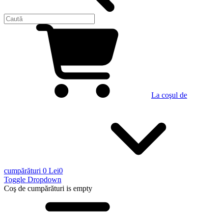
La coşul de
cumpărături
0 Lei
0
Toggle Dropdown
Coş de cumpărături
is empty