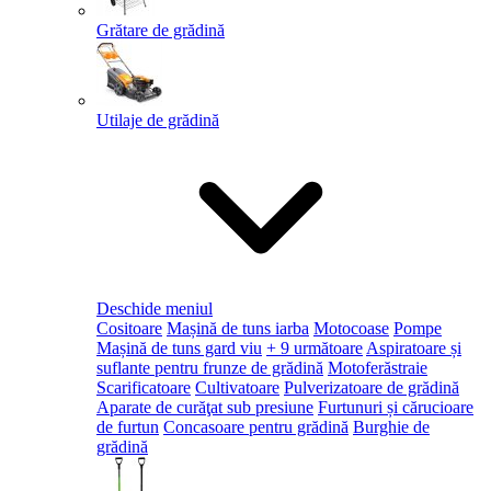
Grătare de grădină
Utilaje de grădină
Deschide meniul
Cositoare
Mașină de tuns iarba
Motocoase
Pompe
Mașină de tuns gard viu
+ 9 următoare
Aspiratoare și
suflante pentru frunze de grădină
Motoferăstraie
Scarificatoare
Cultivatoare
Pulverizatoare de grădină
Aparate de curăţat sub presiune
Furtunuri și cărucioare
de furtun
Concasoare pentru grădină
Burghie de
grădină