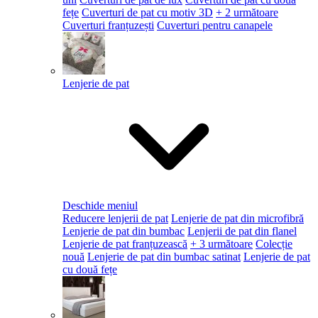
fețe
Cuverturi de pat cu motiv 3D
+ 2 următoare
Cuverturi franțuzești
Cuverturi pentru canapele
Lenjerie de pat
Deschide meniul
Reducere lenjerii de pat
Lenjerie de pat din microfibră
Lenjerie de pat din bumbac
Lenjerii de pat din flanel
Lenjerie de pat franțuzească
+ 3 următoare
Colecție
nouă
Lenjerie de pat din bumbac satinat
Lenjerie de pat
cu două fețe