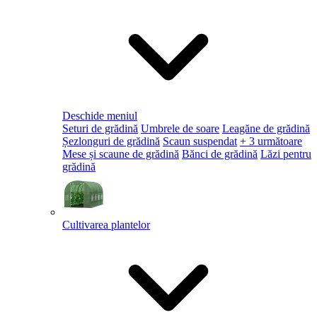
Deschide meniul
Seturi de grădină
Umbrele de soare
Leagăne de grădină
Șezlonguri de grădină
Scaun suspendat
+ 3 următoare
Mese și scaune de grădină
Bănci de grădină
Lăzi pentru
grădină
Cultivarea plantelor