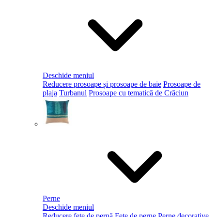
Deschide meniul
Reducere prosoape și prosoape de baie
Prosoape de
plaja
Turbanul
Prosoape cu tematică de Crăciun
Perne
Deschide meniul
Reducere fețe de pernă
Fețe de perne
Perne decorative