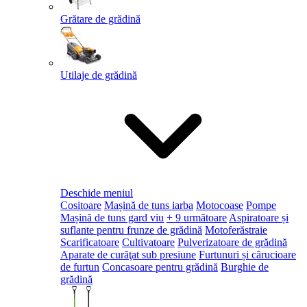
Grătare de grădină
Utilaje de grădină
Deschide meniul
Cositoare
Mașină de tuns iarba
Motocoase
Pompe
Mașină de tuns gard viu
+ 9 următoare
Aspiratoare și
suflante pentru frunze de grădină
Motoferăstraie
Scarificatoare
Cultivatoare
Pulverizatoare de grădină
Aparate de curăţat sub presiune
Furtunuri și cărucioare
de furtun
Concasoare pentru grădină
Burghie de
grădină