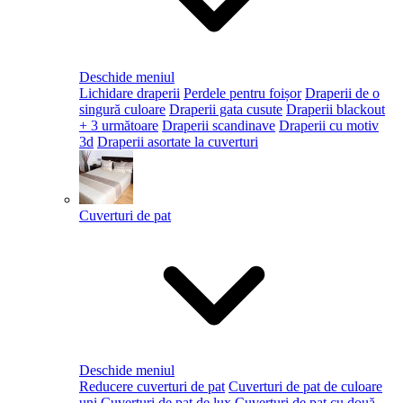
Deschide meniul
Lichidare draperii
Perdele pentru foișor
Draperii de o
singură culoare
Draperii gata cusute
Draperii blackout
+ 3 următoare
Draperii scandinave
Draperii cu motiv
3d
Draperii asortate la cuverturi
Cuverturi de pat
Deschide meniul
Reducere cuverturi de pat
Cuverturi de pat de culoare
uni
Cuverturi de pat de lux
Cuverturi de pat cu două