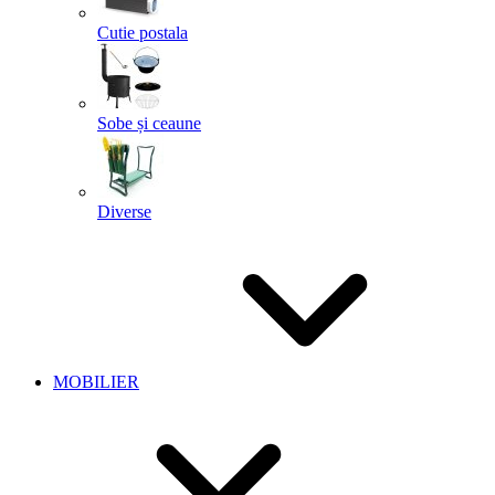
Cutie postala
Sobe și ceaune
Diverse
MOBILIER