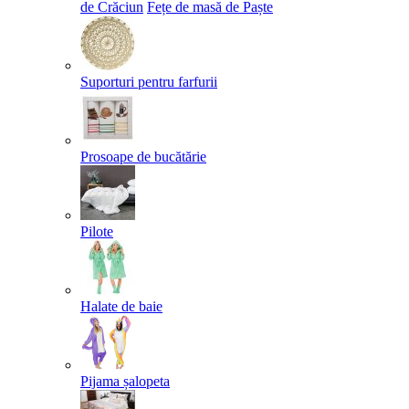
de Crăciun
Fețe de masă de Paște​
Suporturi pentru farfurii
Prosoape de bucătărie
Pilote
Halate de baie
Pijama șalopeta