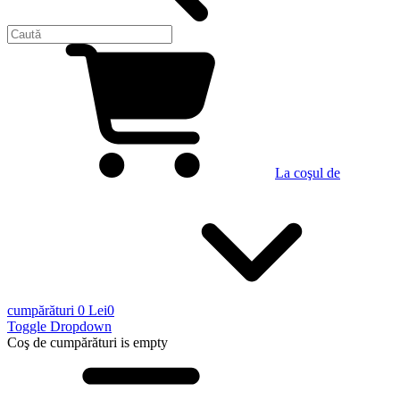
La coşul de
cumpărături
0 Lei
0
Toggle Dropdown
Coş de cumpărături
is empty