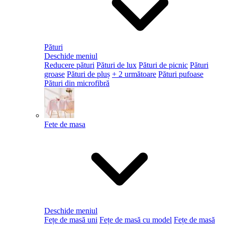
Pături
Deschide meniul
Reducere pături
Pături de lux
Pături de picnic
Pături
groase
Pături de pluș
+ 2 următoare
Pături pufoase
Pături din microfibră
Fete de masa
Deschide meniul
Fețe de masă uni
Fețe de masă cu model
Fețe de masă