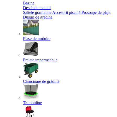
Bazine
Deschide meniul
Saltele gonflabile
Accesorii piscină
Prosoape de plaja
Dușuri de grădină
Plase de umbrire
Prelate impermeabile
Cărucioare de grădină
Trambuline