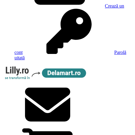
Crează un
cont
Parolă
uitată