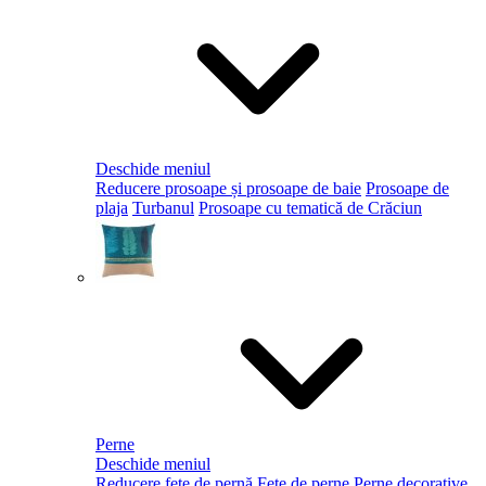
Deschide meniul
Reducere prosoape și prosoape de baie
Prosoape de
plaja
Turbanul
Prosoape cu tematică de Crăciun
Perne
Deschide meniul
Reducere fețe de pernă
Fețe de perne
Perne decorative