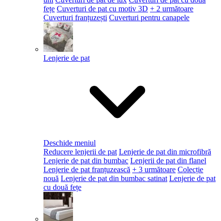
fețe
Cuverturi de pat cu motiv 3D
+ 2 următoare
Cuverturi franțuzești
Cuverturi pentru canapele
Lenjerie de pat
Deschide meniul
Reducere lenjerii de pat
Lenjerie de pat din microfibră
Lenjerie de pat din bumbac
Lenjerii de pat din flanel
Lenjerie de pat franțuzească
+ 3 următoare
Colecție
nouă
Lenjerie de pat din bumbac satinat
Lenjerie de pat
cu două fețe