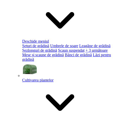
Deschide meniul
Seturi de grădină
Umbrele de soare
Leagăne de grădină
Șezlonguri de grădină
Scaun suspendat
+ 3 următoare
Mese și scaune de grădină
Bănci de grădină
Lăzi pentru
grădină
Cultivarea plantelor