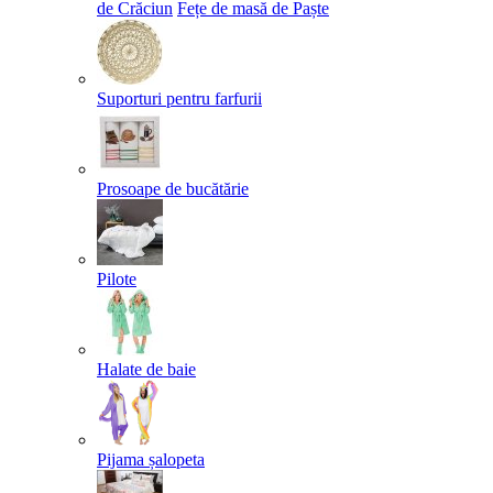
de Crăciun
Fețe de masă de Paște​
Suporturi pentru farfurii
Prosoape de bucătărie
Pilote
Halate de baie
Pijama șalopeta