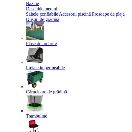
Bazine
Deschide meniul
Saltele gonflabile
Accesorii piscină
Prosoape de plaja
Dușuri de grădină
Plase de umbrire
Prelate impermeabile
Cărucioare de grădină
Trambuline