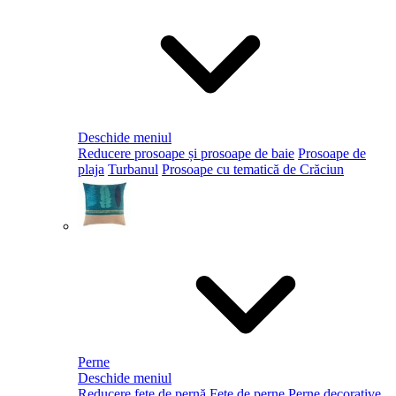
Deschide meniul
Reducere prosoape și prosoape de baie
Prosoape de
plaja
Turbanul
Prosoape cu tematică de Crăciun
Perne
Deschide meniul
Reducere fețe de pernă
Fețe de perne
Perne decorative