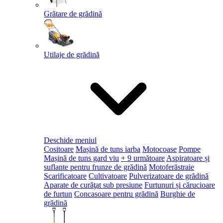
Grătare de grădină
Utilaje de grădină
Deschide meniul
Cositoare
Mașină de tuns iarba
Motocoase
Pompe
Mașină de tuns gard viu
+ 9 următoare
Aspiratoare și
suflante pentru frunze de grădină
Motoferăstraie
Scarificatoare
Cultivatoare
Pulverizatoare de grădină
Aparate de curăţat sub presiune
Furtunuri și cărucioare
de furtun
Concasoare pentru grădină
Burghie de
grădină