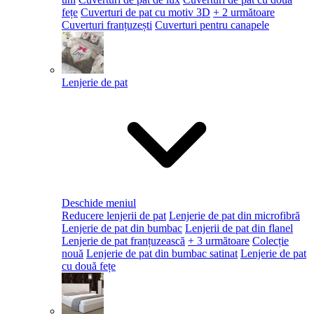
fețe
Cuverturi de pat cu motiv 3D
+ 2 următoare
Cuverturi franțuzești
Cuverturi pentru canapele
Lenjerie de pat
Deschide meniul
Reducere lenjerii de pat
Lenjerie de pat din microfibră
Lenjerie de pat din bumbac
Lenjerii de pat din flanel
Lenjerie de pat franțuzească
+ 3 următoare
Colecție
nouă
Lenjerie de pat din bumbac satinat
Lenjerie de pat
cu două fețe