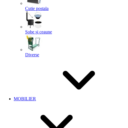
Cutie postala
Sobe și ceaune
Diverse
MOBILIER