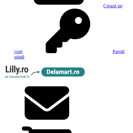
Crează un
cont
Parolă
uitată