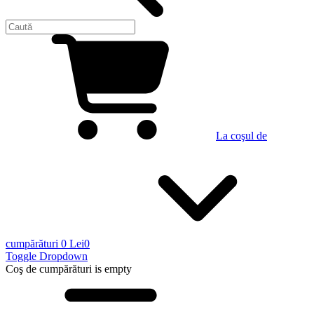
La coşul de
cumpărături
0 Lei
0
Toggle Dropdown
Coş de cumpărături
is empty