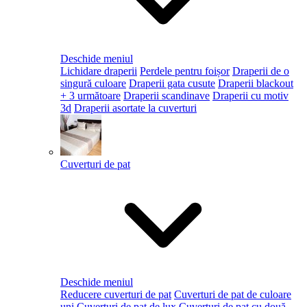
Deschide meniul
Lichidare draperii
Perdele pentru foișor
Draperii de o
singură culoare
Draperii gata cusute
Draperii blackout
+ 3 următoare
Draperii scandinave
Draperii cu motiv
3d
Draperii asortate la cuverturi
Cuverturi de pat
Deschide meniul
Reducere cuverturi de pat
Cuverturi de pat de culoare
uni
Cuverturi de pat de lux
Cuverturi de pat cu două