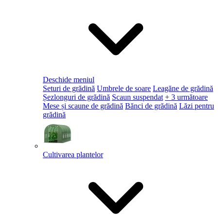
Deschide meniul
Seturi de grădină
Umbrele de soare
Leagăne de grădină
Șezlonguri de grădină
Scaun suspendat
+ 3 următoare
Mese și scaune de grădină
Bănci de grădină
Lăzi pentru
grădină
Cultivarea plantelor