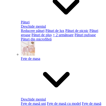
Pături
Deschide meniul
Reducere pături
Pături de lux
Pături de picnic
Pături
groase
Pături de pluș
+ 2 următoare
Pături pufoase
Pături din microfibră
Fete de masa
Deschide meniul
Fețe de masă uni
Fețe de masă cu model
Fețe de masă