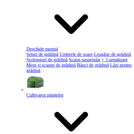
Deschide meniul
Seturi de grădină
Umbrele de soare
Leagăne de grădină
Șezlonguri de grădină
Scaun suspendat
+ 3 următoare
Mese și scaune de grădină
Bănci de grădină
Lăzi pentru
grădină
Cultivarea plantelor