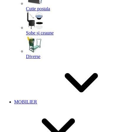
Cutie postala
Sobe și ceaune
Diverse
MOBILIER