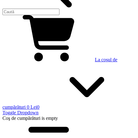
La coşul de
cumpărături
0 Lei
0
Toggle Dropdown
Coş de cumpărături
is empty