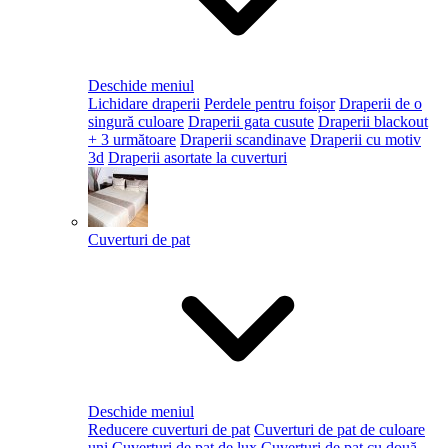
Deschide meniul
Lichidare draperii
Perdele pentru foișor
Draperii de o
singură culoare
Draperii gata cusute
Draperii blackout
+ 3 următoare
Draperii scandinave
Draperii cu motiv
3d
Draperii asortate la cuverturi
Cuverturi de pat
Deschide meniul
Reducere cuverturi de pat
Cuverturi de pat de culoare
uni
Cuverturi de pat de lux
Cuverturi de pat cu două