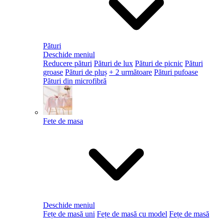
Pături
Deschide meniul
Reducere pături
Pături de lux
Pături de picnic
Pături
groase
Pături de pluș
+ 2 următoare
Pături pufoase
Pături din microfibră
Fete de masa
Deschide meniul
Fețe de masă uni
Fețe de masă cu model
Fețe de masă