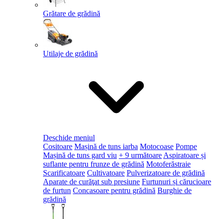
Grătare de grădină
Utilaje de grădină
Deschide meniul
Cositoare
Mașină de tuns iarba
Motocoase
Pompe
Mașină de tuns gard viu
+ 9 următoare
Aspiratoare și
suflante pentru frunze de grădină
Motoferăstraie
Scarificatoare
Cultivatoare
Pulverizatoare de grădină
Aparate de curăţat sub presiune
Furtunuri și cărucioare
de furtun
Concasoare pentru grădină
Burghie de
grădină