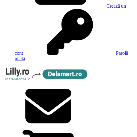
Crează un
cont
Parolă
uitată