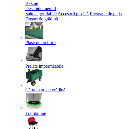
Bazine
Deschide meniul
Saltele gonflabile
Accesorii piscină
Prosoape de plaja
Dușuri de grădină
Plase de umbrire
Prelate impermeabile
Cărucioare de grădină
Trambuline