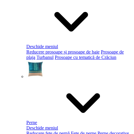
Deschide meniul
Reducere prosoape și prosoape de baie
Prosoape de
plaja
Turbanul
Prosoape cu tematică de Crăciun
Perne
Deschide meniul
Reducere fețe de pernă
Fețe de perne
Perne decorative