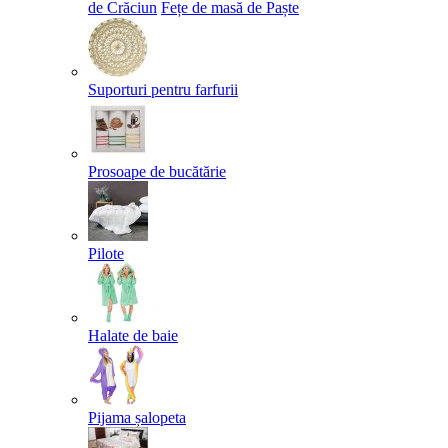
de Crăciun
Fețe de masă de Paște​
Suporturi pentru farfurii
Prosoape de bucătărie
Pilote
Halate de baie
Pijama șalopeta