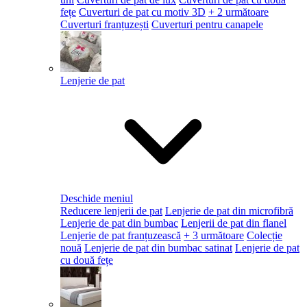
fețe
Cuverturi de pat cu motiv 3D
+ 2 următoare
Cuverturi franțuzești
Cuverturi pentru canapele
Lenjerie de pat
Deschide meniul
Reducere lenjerii de pat
Lenjerie de pat din microfibră
Lenjerie de pat din bumbac
Lenjerii de pat din flanel
Lenjerie de pat franțuzească
+ 3 următoare
Colecție
nouă
Lenjerie de pat din bumbac satinat
Lenjerie de pat
cu două fețe