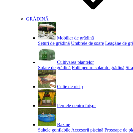
GRĂDINĂ
Mobilier de grădină
Seturi de grădină
Umbrele de soare
Leagăne de gr
Cultivarea plantelor
Solare de grădină
Folii pentru solar de grădină
Stra
Cutie de nisip
Perdele pentru foișor
Bazine
Saltele gonflabile
Accesorii piscină
Prosoape de pl