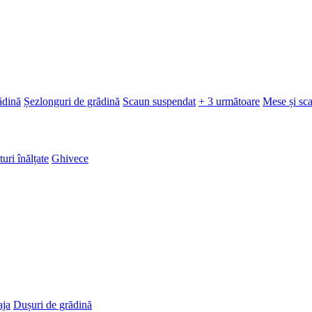
ădină
Șezlonguri de grădină
Scaun suspendat
+ 3 următoare
Mese și sc
turi înălțate
Ghivece
aja
Dușuri de grădină