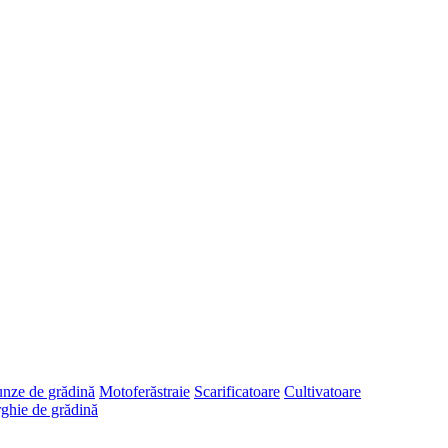
runze de grădină
Motoferăstraie
Scarificatoare
Cultivatoare
ghie de grădină