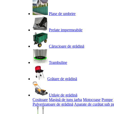
Plase de umbrire
Prelate impermeabile
Cărucioare de grădină
Trambuline
Grătare de grădină
Utilaje de grădină
Cositoare
Mașină de tuns iarba
Motocoase
Pompe
Pulverizatoare de grădină
Aparate de curăţat sub p