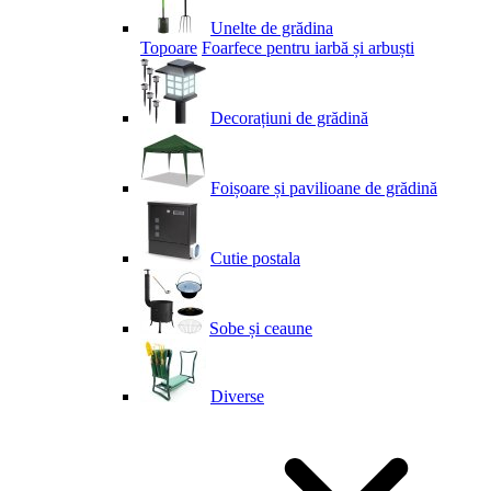
Unelte de grădina
Topoare
Foarfece pentru iarbă și arbuști
Decorațiuni de grădină
Foișoare și pavilioane de grădină
Cutie postala
Sobe și ceaune
Diverse