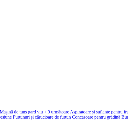
Mașină de tuns gard viu
+ 9 următoare
Aspiratoare și suflante pentru f
resiune
Furtunuri și cărucioare de furtun
Concasoare pentru grădină
Bur