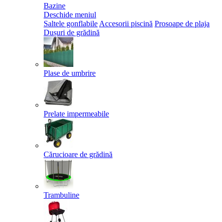
Bazine
Deschide meniul
Saltele gonflabile
Accesorii piscină
Prosoape de plaja
Dușuri de grădină
Plase de umbrire
Prelate impermeabile
Cărucioare de grădină
Trambuline