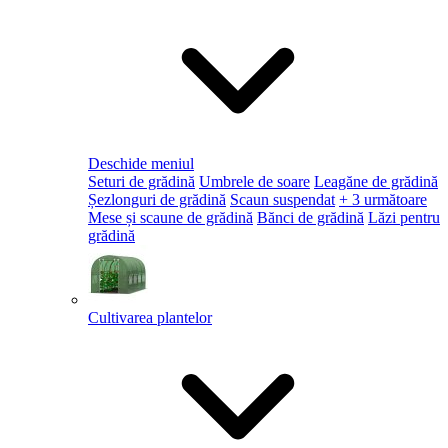
Deschide meniul
Seturi de grădină
Umbrele de soare
Leagăne de grădină
Șezlonguri de grădină
Scaun suspendat
+ 3 următoare
Mese și scaune de grădină
Bănci de grădină
Lăzi pentru
grădină
Cultivarea plantelor