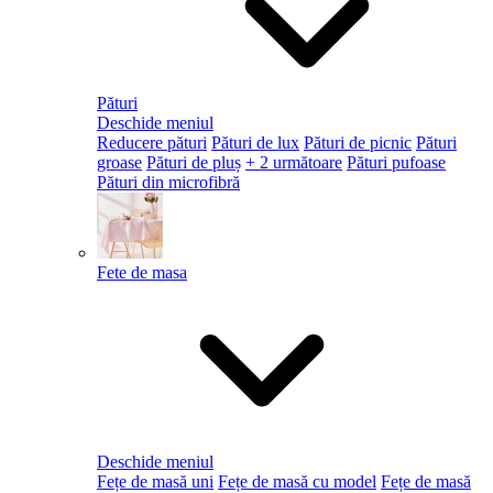
Pături
Deschide meniul
Reducere pături
Pături de lux
Pături de picnic
Pături
groase
Pături de pluș
+ 2 următoare
Pături pufoase
Pături din microfibră
Fete de masa
Deschide meniul
Fețe de masă uni
Fețe de masă cu model
Fețe de masă