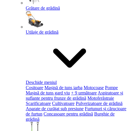
Grătare de grădină
Utilaje de grădină
Deschide meniul
Cositoare
Mașină de tuns iarba
Motocoase
Pompe
Mașină de tuns gard viu
+ 9 următoare
Aspiratoare și
suflante pentru frunze de grădină
Motoferăstraie
Scarificatoare
Cultivatoare
Pulverizatoare de grădină
Aparate de curăţat sub presiune
Furtunuri și cărucioare
de furtun
Concasoare pentru grădină
Burghie de
grădină