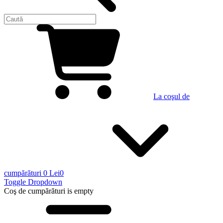
La coşul de
cumpărături
0 Lei
0
Toggle Dropdown
Coş de cumpărături
is empty