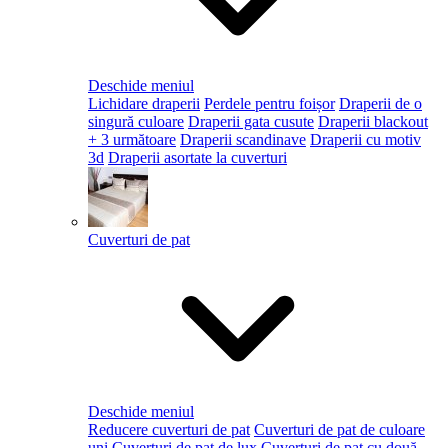
Deschide meniul
Lichidare draperii
Perdele pentru foișor
Draperii de o
singură culoare
Draperii gata cusute
Draperii blackout
+ 3 următoare
Draperii scandinave
Draperii cu motiv
3d
Draperii asortate la cuverturi
Cuverturi de pat
Deschide meniul
Reducere cuverturi de pat
Cuverturi de pat de culoare
uni
Cuverturi de pat de lux
Cuverturi de pat cu două