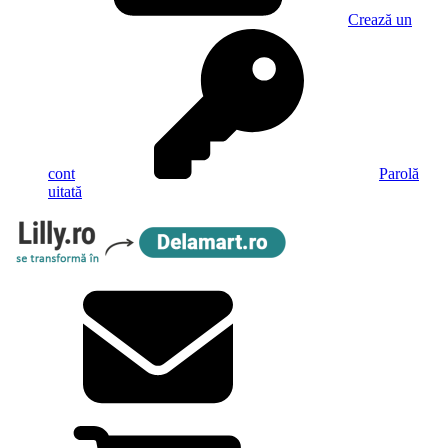
Crează un
cont
Parolă
uitată