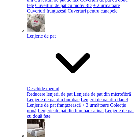
fețe
Cuverturi de pat cu motiv 3D
+ 2 următoare
Cuverturi franțuzești
Cuverturi pentru canapele
Lenjerie de pat
Deschide meniul
Reducere lenjerii de pat
Lenjerie de pat din microfibră
Lenjerie de pat din bumbac
Lenjerii de pat din flanel
Lenjerie de pat franțuzească
+ 3 următoare
Colecție
nouă
Lenjerie de pat din bumbac satinat
Lenjerie de pat
cu două fețe