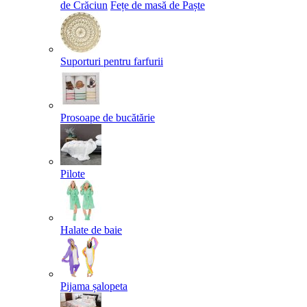
de Crăciun
Fețe de masă de Paște​
Suporturi pentru farfurii
Prosoape de bucătărie
Pilote
Halate de baie
Pijama șalopeta