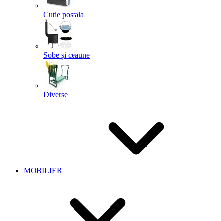
Cutie postala
Sobe și ceaune
Diverse
MOBILIER