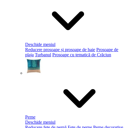
Deschide meniul
Reducere prosoape și prosoape de baie
Prosoape de
plaja
Turbanul
Prosoape cu tematică de Crăciun
Perne
Deschide meniul
Reducere fețe de pernă
Fețe de perne
Perne decorative