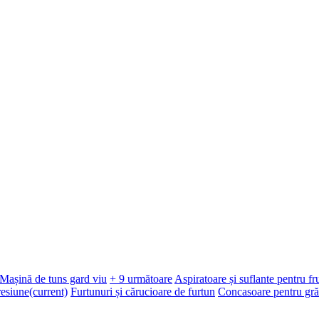
Mașină de tuns gard viu
+ 9 următoare
Aspiratoare și suflante pentru f
resiune
(current)
Furtunuri și cărucioare de furtun
Concasoare pentru gră