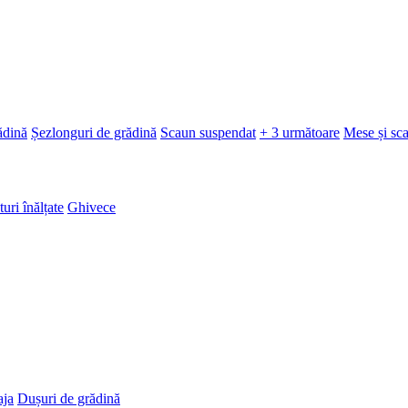
ădină
Șezlonguri de grădină
Scaun suspendat
+ 3 următoare
Mese și sc
turi înălțate
Ghivece
aja
Dușuri de grădină