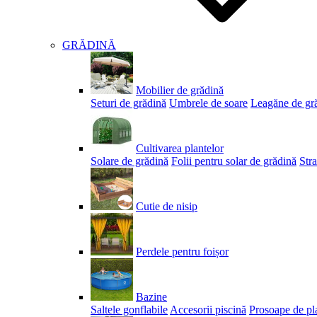
GRĂDINĂ
Mobilier de grădină
Seturi de grădină
Umbrele de soare
Leagăne de gr
Cultivarea plantelor
Solare de grădină
Folii pentru solar de grădină
Stra
Cutie de nisip
Perdele pentru foișor
Bazine
Saltele gonflabile
Accesorii piscină
Prosoape de pl