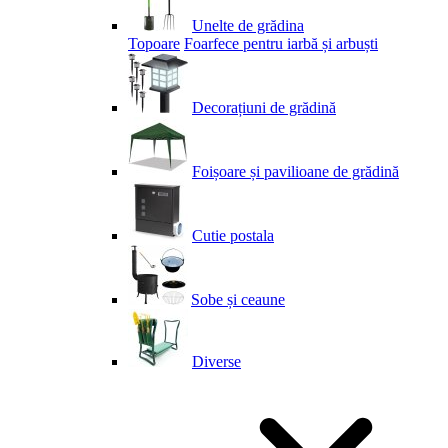
Unelte de grădina
Topoare
Foarfece pentru iarbă și arbuști
Decorațiuni de grădină
Foișoare și pavilioane de grădină
Cutie postala
Sobe și ceaune
Diverse