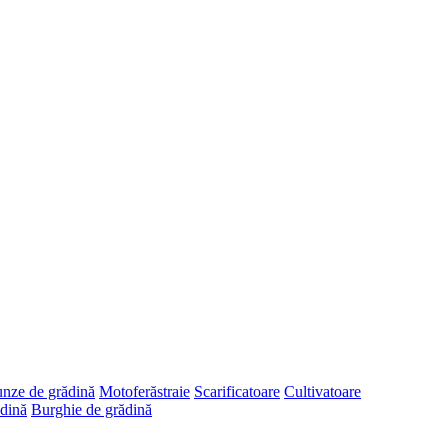
runze de grădină
Motoferăstraie
Scarificatoare
Cultivatoare
dină
Burghie de grădină