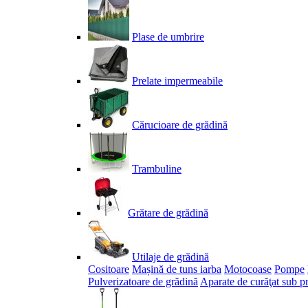
Plase de umbrire
Prelate impermeabile
Cărucioare de grădină
Trambuline
Grătare de grădină
Utilaje de grădină
Cositoare
Mașină de tuns iarba
Motocoase
Pompe
Pulverizatoare de grădină
Aparate de curăţat sub p