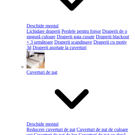
Deschide meniul
Lichidare draperii
Perdele pentru foișor
Draperii de o
singură culoare
Draperii gata cusute
Draperii blackout
+ 3 următoare
Draperii scandinave
Draperii cu motiv
3d
Draperii asortate la cuverturi
Cuverturi de pat
Deschide meniul
Reducere cuverturi de pat
Cuverturi de pat de culoare
uni
Cuverturi de pat de lux
Cuverturi de pat cu două