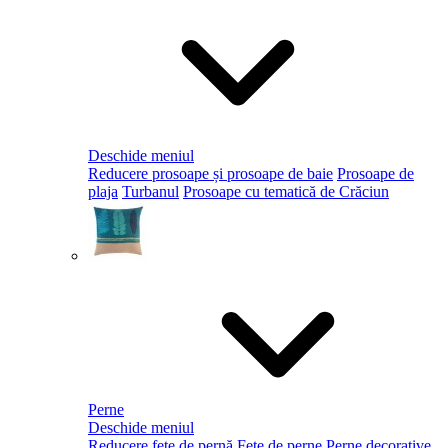
Deschide meniul
Reducere prosoape și prosoape de baie
Prosoape de
plaja
Turbanul
Prosoape cu tematică de Crăciun
Perne
Deschide meniul
Reducere fețe de pernă
Fețe de perne
Perne decorative