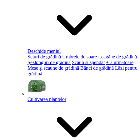
Deschide meniul
Seturi de grădină
Umbrele de soare
Leagăne de grădină
Șezlonguri de grădină
Scaun suspendat
+ 3 următoare
Mese și scaune de grădină
Bănci de grădină
Lăzi pentru
grădină
Cultivarea plantelor