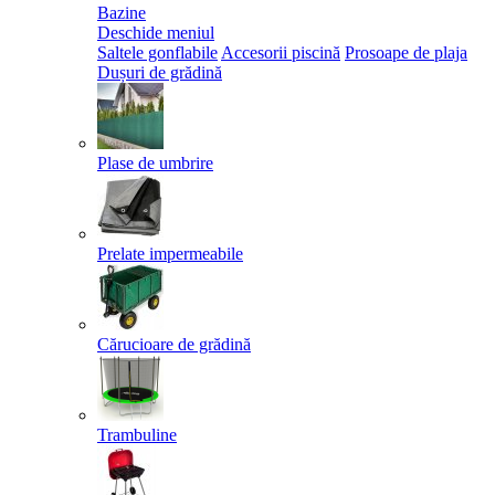
Bazine
Deschide meniul
Saltele gonflabile
Accesorii piscină
Prosoape de plaja
Dușuri de grădină
Plase de umbrire
Prelate impermeabile
Cărucioare de grădină
Trambuline