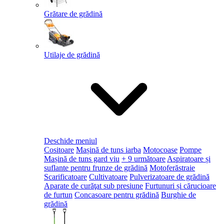
Grătare de grădină
Utilaje de grădină
Deschide meniul
Cositoare
Mașină de tuns iarba
Motocoase
Pompe
Mașină de tuns gard viu
+ 9 următoare
Aspiratoare și
suflante pentru frunze de grădină
Motoferăstraie
Scarificatoare
Cultivatoare
Pulverizatoare de grădină
Aparate de curăţat sub presiune
Furtunuri și cărucioare
de furtun
Concasoare pentru grădină
Burghie de
grădină