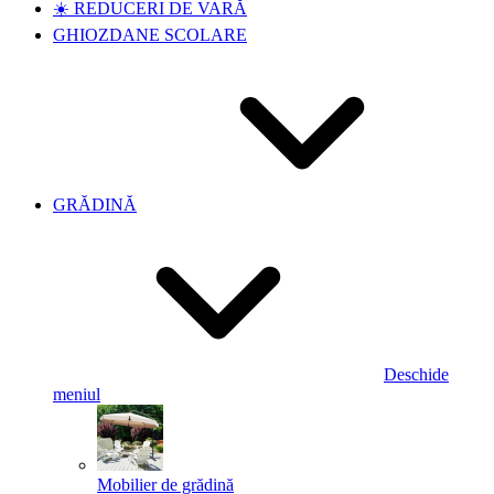
☀️ REDUCERI DE VARĂ
GHIOZDANE SCOLARE
GRĂDINĂ
Deschide
meniul
Mobilier de grădină