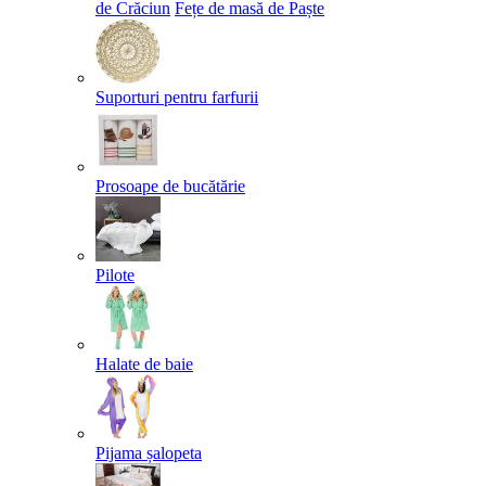
de Crăciun
Fețe de masă de Paște​
Suporturi pentru farfurii
Prosoape de bucătărie
Pilote
Halate de baie
Pijama șalopeta