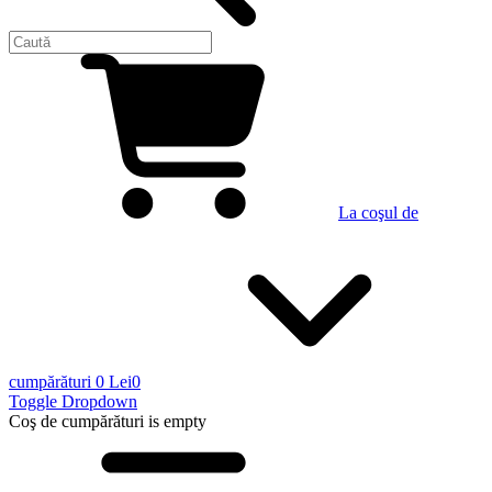
La coşul de
cumpărături
0 Lei
0
Toggle Dropdown
Coş de cumpărături
is empty