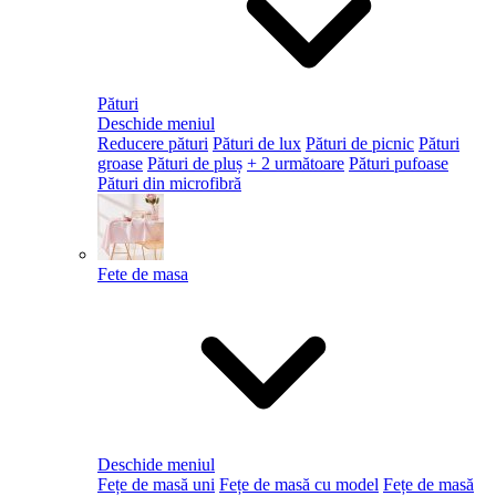
Pături
Deschide meniul
Reducere pături
Pături de lux
Pături de picnic
Pături
groase
Pături de pluș
+ 2 următoare
Pături pufoase
Pături din microfibră
Fete de masa
Deschide meniul
Fețe de masă uni
Fețe de masă cu model
Fețe de masă