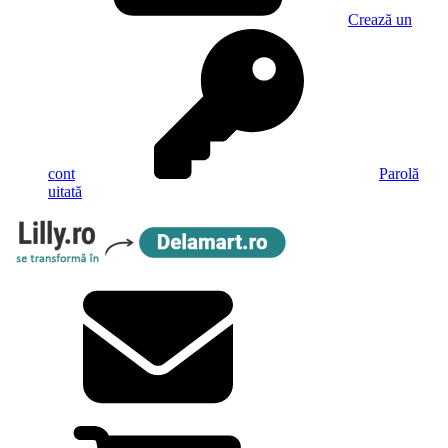
Crează un
cont
Parolă
uitată