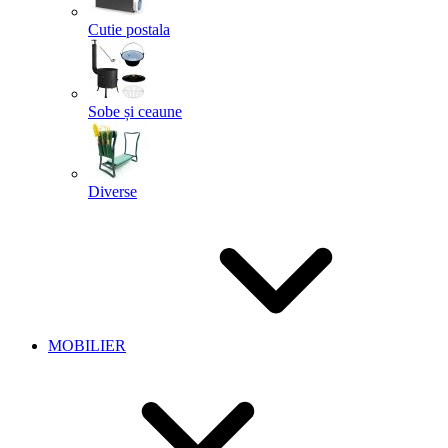
Cutie postala
Sobe și ceaune
Diverse
MOBILIER