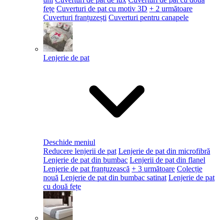
fețe
Cuverturi de pat cu motiv 3D
+ 2 următoare
Cuverturi franțuzești
Cuverturi pentru canapele
Lenjerie de pat
Deschide meniul
Reducere lenjerii de pat
Lenjerie de pat din microfibră
Lenjerie de pat din bumbac
Lenjerii de pat din flanel
Lenjerie de pat franțuzească
+ 3 următoare
Colecție
nouă
Lenjerie de pat din bumbac satinat
Lenjerie de pat
cu două fețe