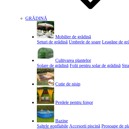
GRĂDINĂ
Mobilier de grădină
Seturi de grădină
Umbrele de soare
Leagăne de gr
Cultivarea plantelor
Solare de grădină
Folii pentru solar de grădină
Stra
Cutie de nisip
Perdele pentru foișor
Bazine
Saltele gonflabile
Accesorii piscină
Prosoape de pl