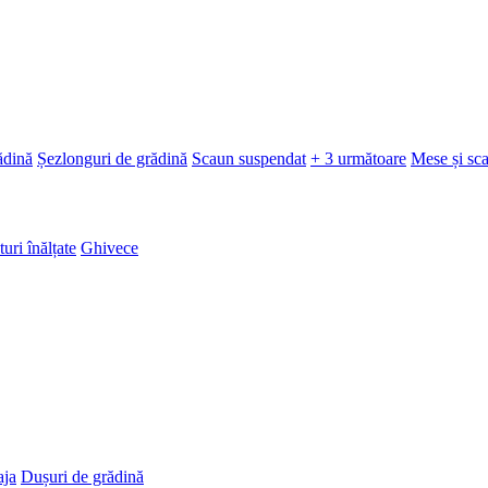
ădină
Șezlonguri de grădină
Scaun suspendat
+ 3 următoare
Mese și sc
turi înălțate
Ghivece
aja
Dușuri de grădină