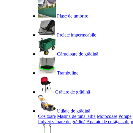
Plase de umbrire
Prelate impermeabile
Cărucioare de grădină
Trambuline
Grătare de grădină
Utilaje de grădină
Cositoare
Mașină de tuns iarba
Motocoase
Pompe
Pulverizatoare de grădină
Aparate de curăţat sub p