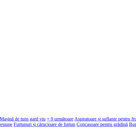
Mașină de tuns gard viu
+ 9 următoare
Aspiratoare și suflante pentru f
resiune
Furtunuri și cărucioare de furtun
Concasoare pentru grădină
Bur