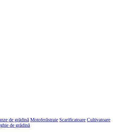
runze de grădină
Motoferăstraie
Scarificatoare
Cultivatoare
ghie de grădină