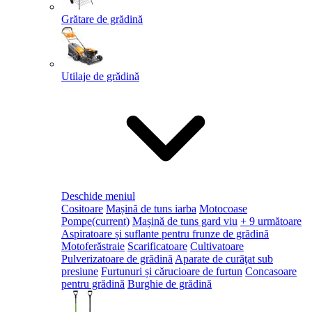
Grătare de grădină
Utilaje de grădină
Deschide meniul
Cositoare
Mașină de tuns iarba
Motocoase
Pompe
(current)
Mașină de tuns gard viu
+ 9 următoare
Aspiratoare și suflante pentru frunze de grădină
Motoferăstraie
Scarificatoare
Cultivatoare
Pulverizatoare de grădină
Aparate de curăţat sub
presiune
Furtunuri și cărucioare de furtun
Concasoare
pentru grădină
Burghie de grădină