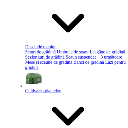
Deschide meniul
Seturi de grădină
Umbrele de soare
Leagăne de grădină
Șezlonguri de grădină
Scaun suspendat
+ 3 următoare
Mese și scaune de grădină
Bănci de grădină
Lăzi pentru
grădină
Cultivarea plantelor