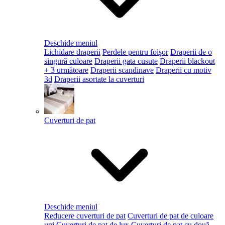
Deschide meniul
Lichidare draperii
Perdele pentru foișor
Draperii de o
singură culoare
Draperii gata cusute
Draperii blackout
+ 3 următoare
Draperii scandinave
Draperii cu motiv
3d
Draperii asortate la cuverturi
Cuverturi de pat
Deschide meniul
Reducere cuverturi de pat
Cuverturi de pat de culoare
uni
Cuverturi de pat de lux
Cuverturi de pat cu două