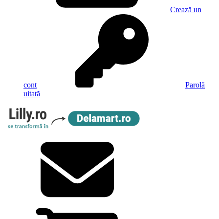
Crează un
cont
Parolă
uitată