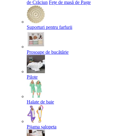
de Crăciun
Fețe de masă de Paște​
Suporturi pentru farfurii
Prosoape de bucătărie
Pilote
Halate de baie
Pijama șalopeta