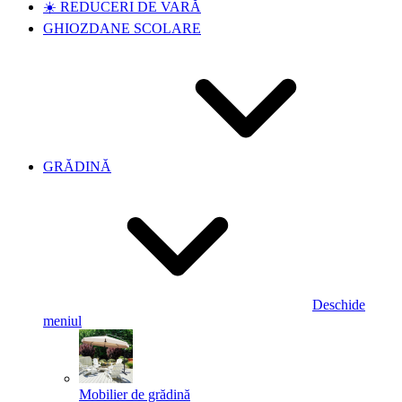
☀️ REDUCERI DE VARĂ
GHIOZDANE SCOLARE
GRĂDINĂ
Deschide
meniul
Mobilier de grădină