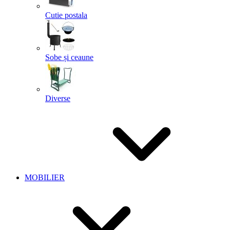
Cutie postala
Sobe și ceaune
Diverse
MOBILIER