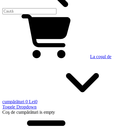
La coşul de
cumpărături
0 Lei
0
Toggle Dropdown
Coş de cumpărături
is empty