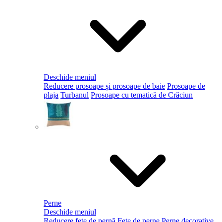
Deschide meniul
Reducere prosoape și prosoape de baie
Prosoape de
plaja
Turbanul
Prosoape cu tematică de Crăciun
Perne
Deschide meniul
Reducere fețe de pernă
Fețe de perne
Perne decorative