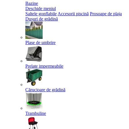
Bazine
Deschide meniul
Saltele gonflabile
Accesorii piscină
Prosoape de plaja
Dușuri de grădină
Plase de umbrire
Prelate impermeabile
Cărucioare de grădină
Trambuline