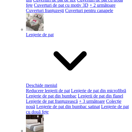
fețe
Cuverturi de pat cu motiv 3D
+ 2 următoare
Cuverturi franțuzești
Cuverturi pentru canapele
Lenjerie de pat
Deschide meniul
Reducere lenjerii de pat
Lenjerie de pat din microfibră
Lenjerie de pat din bumbac
Lenjerii de pat din flanel
Lenjerie de pat franțuzească
+ 3 următoare
Colecție
nouă
Lenjerie de pat din bumbac satinat
Lenjerie de pat
cu două fețe