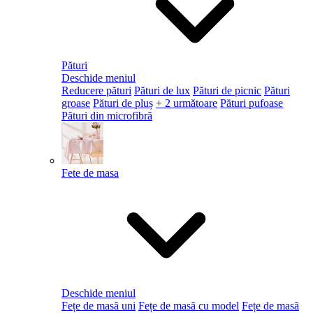
Pături
Deschide meniul
Reducere pături
Pături de lux
Pături de picnic
Pături
groase
Pături de pluș
+ 2 următoare
Pături pufoase
Pături din microfibră
Fete de masa
Deschide meniul
Fețe de masă uni
Fețe de masă cu model
Fețe de masă