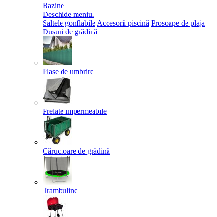
Bazine
Deschide meniul
Saltele gonflabile
Accesorii piscină
Prosoape de plaja
Dușuri de grădină
Plase de umbrire
Prelate impermeabile
Cărucioare de grădină
Trambuline