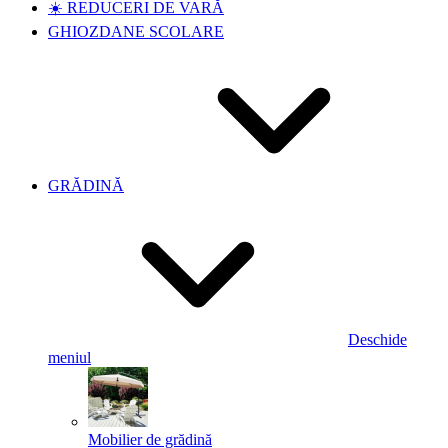
☀️ REDUCERI DE VARĂ
GHIOZDANE SCOLARE
GRĂDINĂ
Deschide
meniul
Mobilier de grădină