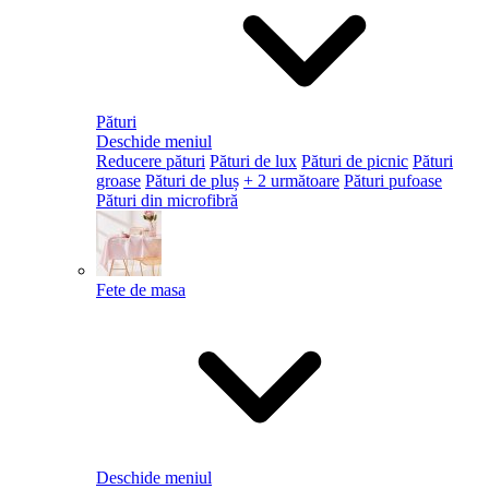
Pături
Deschide meniul
Reducere pături
Pături de lux
Pături de picnic
Pături
groase
Pături de pluș
+ 2 următoare
Pături pufoase
Pături din microfibră
Fete de masa
Deschide meniul