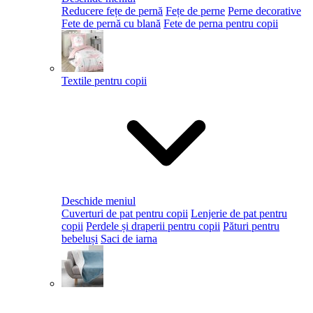
Reducere fețe de pernă
Fețe de perne
Perne decorative
Fete de pernă cu blană
Fete de perna pentru copii
Textile pentru copii
Deschide meniul
Cuverturi de pat pentru copii
Lenjerie de pat pentru
copii
Perdele și draperii pentru copii
Pături pentru
bebeluși
Saci de iarna