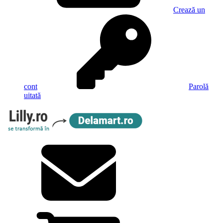
Crează un
cont
Parolă
uitată