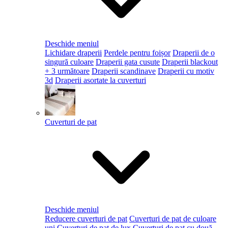
Deschide meniul
Lichidare draperii
Perdele pentru foișor
Draperii de o
singură culoare
Draperii gata cusute
Draperii blackout
+ 3 următoare
Draperii scandinave
Draperii cu motiv
3d
Draperii asortate la cuverturi
Cuverturi de pat
Deschide meniul
Reducere cuverturi de pat
Cuverturi de pat de culoare
uni
Cuverturi de pat de lux
Cuverturi de pat cu două