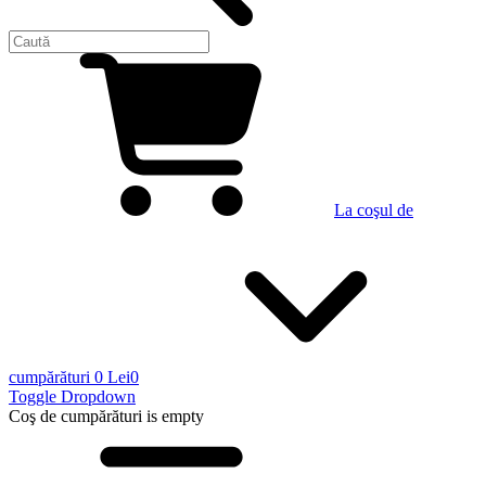
La coşul de
cumpărături
0 Lei
0
Toggle Dropdown
Coş de cumpărături
is empty