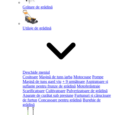
Grătare de grădină
Utilaje de grădină
Deschide meniul
Cositoare
Mașină de tuns iarba
Motocoase
Pompe
Mașină de tuns gard viu
+ 9 următoare
Aspiratoare și
suflante pentru frunze de grădină
Motoferăstraie
Scarificatoare
Cultivatoare
Pulverizatoare de grădină
Aparate de curăţat sub presiune
Furtunuri și cărucioare
de furtun
Concasoare pentru grădină
Burghie de
grădină