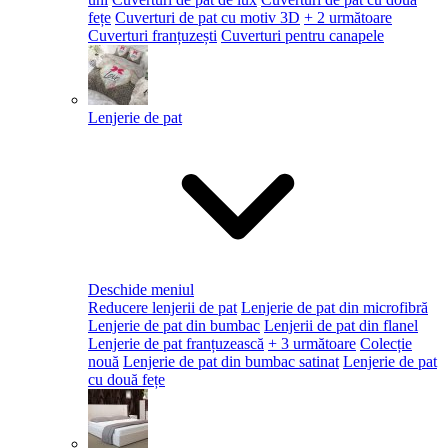
fețe
Cuverturi de pat cu motiv 3D
+ 2 următoare
Cuverturi franțuzești
Cuverturi pentru canapele
Lenjerie de pat
Deschide meniul
Reducere lenjerii de pat
Lenjerie de pat din microfibră
Lenjerie de pat din bumbac
Lenjerii de pat din flanel
Lenjerie de pat franțuzească
+ 3 următoare
Colecție
nouă
Lenjerie de pat din bumbac satinat
Lenjerie de pat
cu două fețe