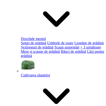
Deschide meniul
Seturi de grădină
Umbrele de soare
Leagăne de grădină
Șezlonguri de grădină
Scaun suspendat
+ 3 următoare
Mese și scaune de grădină
Bănci de grădină
Lăzi pentru
grădină
Cultivarea plantelor