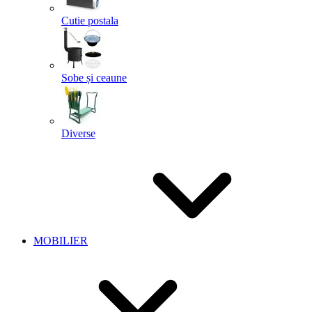
Cutie postala
Sobe și ceaune
Diverse
MOBILIER