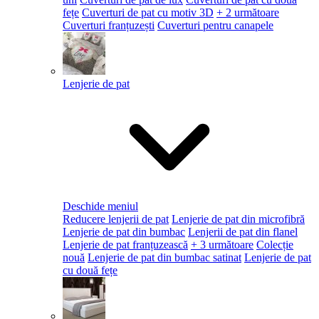
fețe
Cuverturi de pat cu motiv 3D
+ 2 următoare
Cuverturi franțuzești
Cuverturi pentru canapele
Lenjerie de pat
Deschide meniul
Reducere lenjerii de pat
Lenjerie de pat din microfibră
Lenjerie de pat din bumbac
Lenjerii de pat din flanel
Lenjerie de pat franțuzească
+ 3 următoare
Colecție
nouă
Lenjerie de pat din bumbac satinat
Lenjerie de pat
cu două fețe