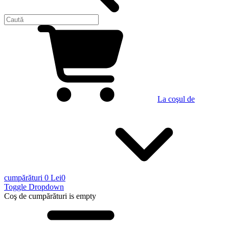
La coşul de
cumpărături
0 Lei
0
Toggle Dropdown
Coş de cumpărături
is empty