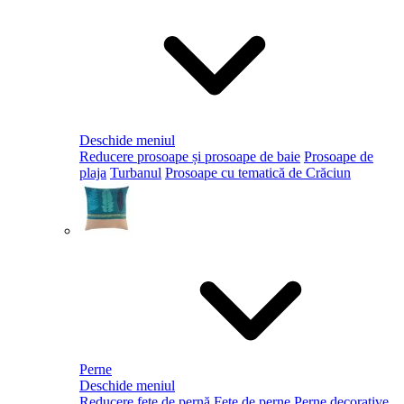
Deschide meniul
Reducere prosoape și prosoape de baie
Prosoape de
plaja
Turbanul
Prosoape cu tematică de Crăciun
Perne
Deschide meniul
Reducere fețe de pernă
Fețe de perne
Perne decorative