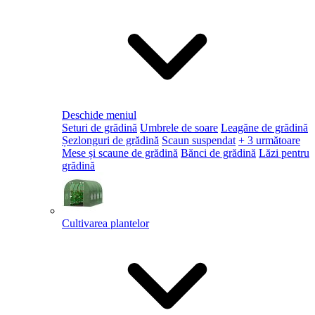
Deschide meniul
Seturi de grădină
Umbrele de soare
Leagăne de grădină
Șezlonguri de grădină
Scaun suspendat
+ 3 următoare
Mese și scaune de grădină
Bănci de grădină
Lăzi pentru
grădină
Cultivarea plantelor