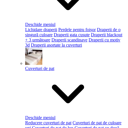
Deschide meniul
Lichidare draperii
Perdele pentru foișor
Draperii de o
singură culoare
Draperii gata cusute
Draperii blackout
+ 3 următoare
Draperii scandinave
Draperii cu motiv
3d
Draperii asortate la cuverturi
Cuverturi de pat
Deschide meniul
Reducere cuverturi de pat
Cuverturi de pat de culoare
uni
Cuverturi de pat de lux
Cuverturi de pat cu două