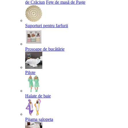
de Crăciun
Fețe de masă de Paște​
Suporturi pentru farfurii
Prosoape de bucătărie
Pilote
Halate de baie
Pijama șalopeta