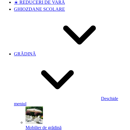
☀️ REDUCERI DE VARĂ
GHIOZDANE SCOLARE
GRĂDINĂ
Deschide
meniul
Mobilier de grădină