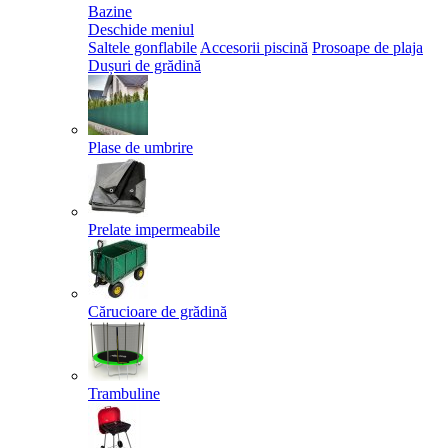
Bazine
Deschide meniul
Saltele gonflabile
Accesorii piscină
Prosoape de plaja
Dușuri de grădină
Plase de umbrire
Prelate impermeabile
Cărucioare de grădină
Trambuline