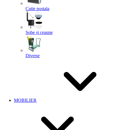
Cutie postala
Sobe și ceaune
Diverse
MOBILIER