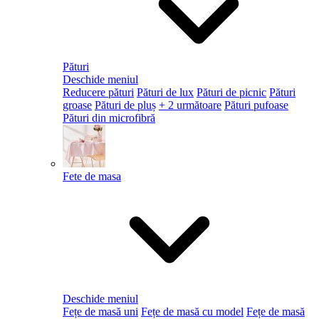
Pături
Deschide meniul
Reducere pături
Pături de lux
Pături de picnic
Pături
groase
Pături de pluș
+ 2 următoare
Pături pufoase
Pături din microfibră
Fete de masa
Deschide meniul
Fețe de masă uni
Fețe de masă cu model
Fețe de masă