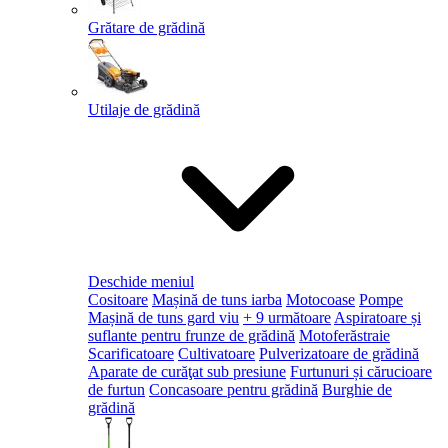
Grătare de grădină
Utilaje de grădină
Deschide meniul
Cositoare
Mașină de tuns iarba
Motocoase
Pompe
Mașină de tuns gard viu
+ 9 următoare
Aspiratoare și
suflante pentru frunze de grădină
Motoferăstraie
Scarificatoare
Cultivatoare
Pulverizatoare de grădină
Aparate de curăţat sub presiune
Furtunuri și cărucioare
de furtun
Concasoare pentru grădină
Burghie de
grădină