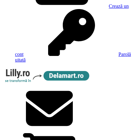
Crează un
cont
Parolă
uitată