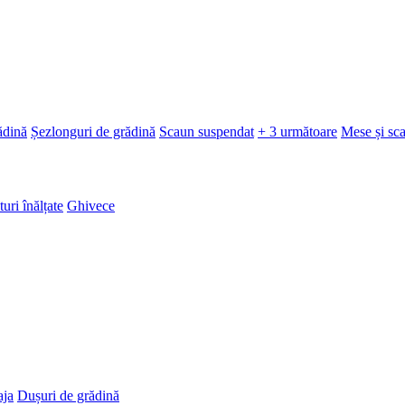
ădină
Șezlonguri de grădină
Scaun suspendat
+ 3 următoare
Mese și sc
turi înălțate
Ghivece
aja
Dușuri de grădină