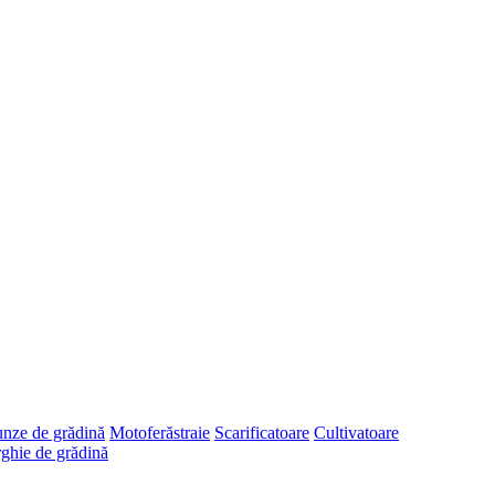
runze de grădină
Motoferăstraie
Scarificatoare
Cultivatoare
ghie de grădină