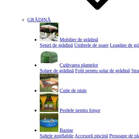
GRĂDINĂ
Mobilier de grădină
Seturi de grădină
Umbrele de soare
Leagăne de gr
Cultivarea plantelor
Solare de grădină
Folii pentru solar de grădină
Stra
Cutie de nisip
Perdele pentru foișor
Bazine
Saltele gonflabile
Accesorii piscină
Prosoape de pl