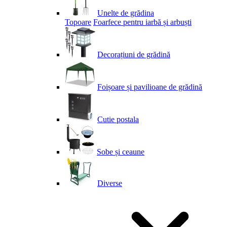
Unelte de grădina
Topoare
Foarfece pentru iarbă și arbuști
Decorațiuni de grădină
Foișoare și pavilioane de grădină
Cutie postala
Sobe și ceaune
Diverse