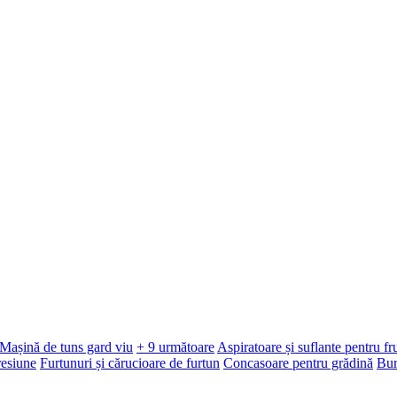
Mașină de tuns gard viu
+ 9 următoare
Aspiratoare și suflante pentru f
resiune
Furtunuri și cărucioare de furtun
Concasoare pentru grădină
Bur