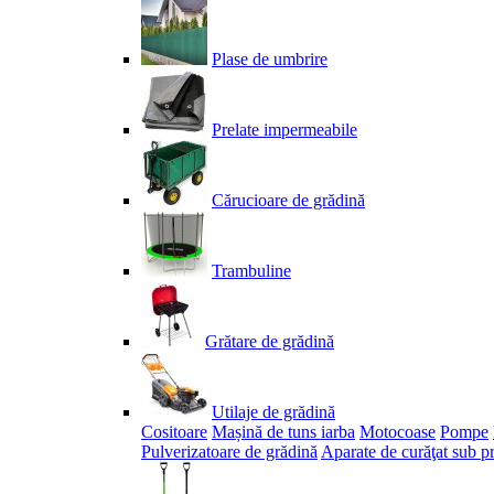
Plase de umbrire
Prelate impermeabile
Cărucioare de grădină
Trambuline
Grătare de grădină
Utilaje de grădină
Cositoare
Mașină de tuns iarba
Motocoase
Pompe
Pulverizatoare de grădină
Aparate de curăţat sub p