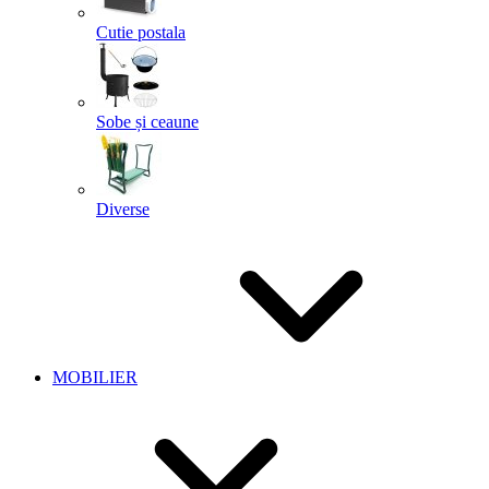
Cutie postala
Sobe și ceaune
Diverse
MOBILIER