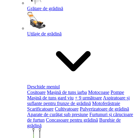
Grătare de grădină
Utilaje de grădină
Deschide meniul
Cositoare
Mașină de tuns iarba
Motocoase
Pompe
Mașină de tuns gard viu
+ 9 următoare
Aspiratoare și
suflante pentru frunze de grădină
Motoferăstraie
Scarificatoare
Cultivatoare
Pulverizatoare de grădină
Aparate de curăţat sub presiune
Furtunuri și cărucioare
de furtun
Concasoare pentru grădină
Burghie de
grădină