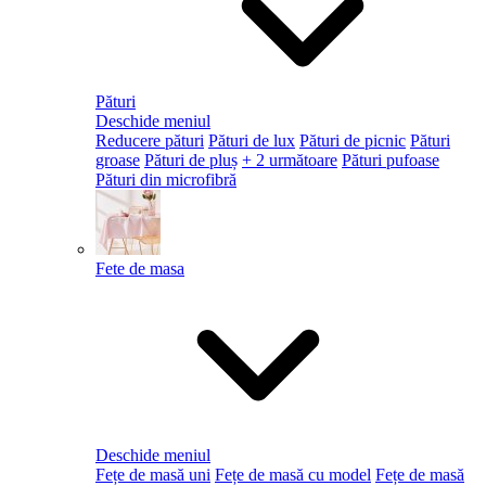
Pături
Deschide meniul
Reducere pături
Pături de lux
Pături de picnic
Pături
groase
Pături de pluș
+ 2 următoare
Pături pufoase
Pături din microfibră
Fete de masa
Deschide meniul
Fețe de masă uni
Fețe de masă cu model
Fețe de masă