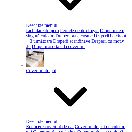
Deschide meniul
Lichidare draperii
Perdele pentru foișor
Draperii de o
singură culoare
Draperii gata cusute
Draperii blackout
+ 3 următoare
Draperii scandinave
Draperii cu motiv
3d
Draperii asortate la cuverturi
Cuverturi de pat
Deschide meniul
Reducere cuverturi de pat
Cuverturi de pat de culoare
uni
Cuverturi de pat de lux
Cuverturi de pat cu două