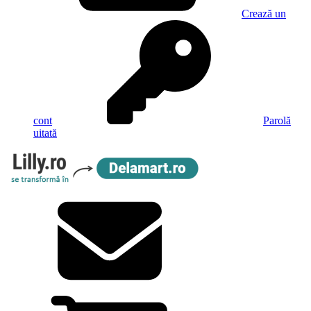
Crează un
cont
Parolă
uitată