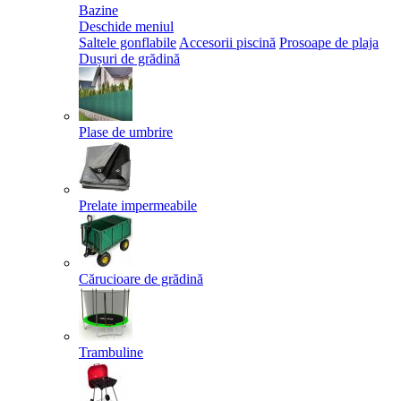
Bazine
Deschide meniul
Saltele gonflabile
Accesorii piscină
Prosoape de plaja
Dușuri de grădină
Plase de umbrire
Prelate impermeabile
Cărucioare de grădină
Trambuline