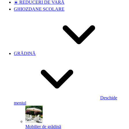
☀️ REDUCERI DE VARĂ
GHIOZDANE SCOLARE
GRĂDINĂ
Deschide
meniul
Mobilier de grădină