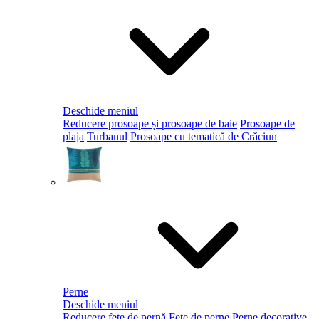
Deschide meniul
Reducere prosoape și prosoape de baie
Prosoape de
plaja
Turbanul
Prosoape cu tematică de Crăciun
Perne
Deschide meniul
Reducere fețe de pernă
Fețe de perne
Perne decorative