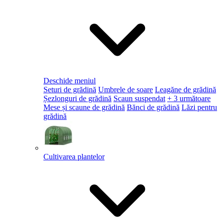
Deschide meniul
Seturi de grădină
Umbrele de soare
Leagăne de grădină
Șezlonguri de grădină
Scaun suspendat
+ 3 următoare
Mese și scaune de grădină
Bănci de grădină
Lăzi pentru
grădină
Cultivarea plantelor