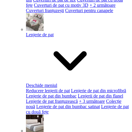
fețe
Cuverturi de pat cu motiv 3D
+ 2 următoare
Cuverturi franțuzești
Cuverturi pentru canapele
Lenjerie de pat
Deschide meniul
Reducere lenjerii de pat
Lenjerie de pat din microfibră
Lenjerie de pat din bumbac
Lenjerii de pat din flanel
Lenjerie de pat franțuzească
+ 3 următoare
Colecție
nouă
Lenjerie de pat din bumbac satinat
Lenjerie de pat
cu două fețe