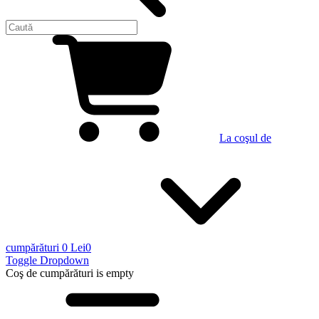
La coşul de
cumpărături
0 Lei
0
Toggle Dropdown
Coş de cumpărături
is empty