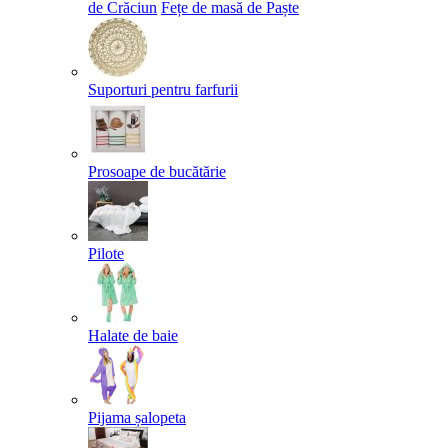
de Crăciun
Fețe de masă de Paște​
Suporturi pentru farfurii
Prosoape de bucătărie
Pilote
Halate de baie
Pijama șalopeta