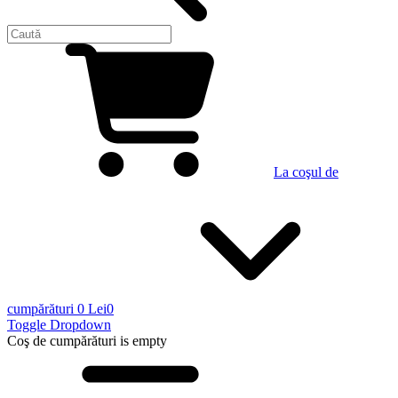
La coşul de
cumpărături
0 Lei
0
Toggle Dropdown
Coş de cumpărături
is empty