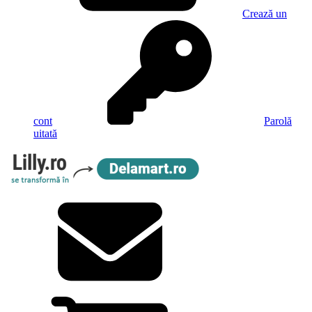
Crează un
cont
Parolă
uitată