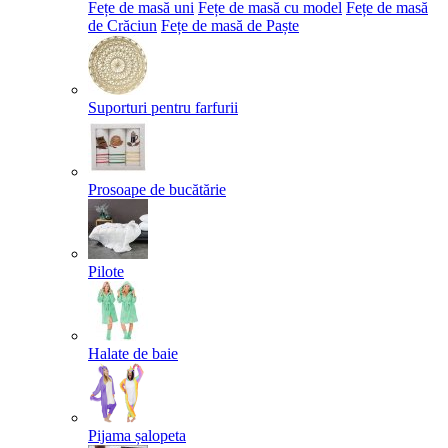
Fețe de masă uni
Fețe de masă cu model
Fețe de masă
de Crăciun
Fețe de masă de Paște​
Suporturi pentru farfurii
Prosoape de bucătărie
Pilote
Halate de baie
Pijama șalopeta