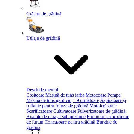
Grătare de grădină
Utilaje de grădină
Deschide meniul
Cositoare
Mașină de tuns iarba
Motocoase
Pompe
Mașină de tuns gard viu
+ 9 următoare
Aspiratoare și
suflante pentru frunze de grădină
Motoferăstraie
Scarificatoare
Cultivatoare
Pulverizatoare de grădină
Aparate de curăţat sub presiune
Furtunuri și cărucioare
de furtun
Concasoare pentru grădină
Burghie de
grădină