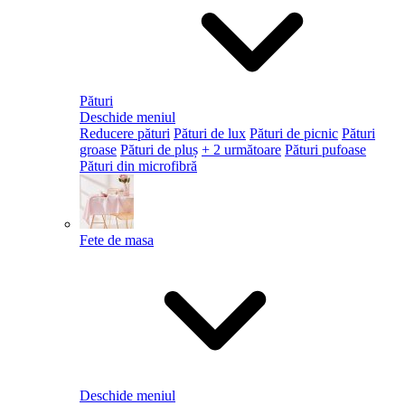
Pături
Deschide meniul
Reducere pături
Pături de lux
Pături de picnic
Pături
groase
Pături de pluș
+ 2 următoare
Pături pufoase
Pături din microfibră
Fete de masa
Deschide meniul