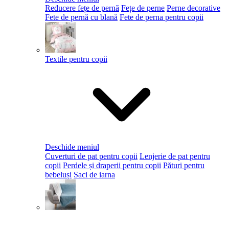
Reducere fețe de pernă
Fețe de perne
Perne decorative
Fete de pernă cu blană
Fete de perna pentru copii
Textile pentru copii
Deschide meniul
Cuverturi de pat pentru copii
Lenjerie de pat pentru
copii
Perdele și draperii pentru copii
Pături pentru
bebeluși
Saci de iarna