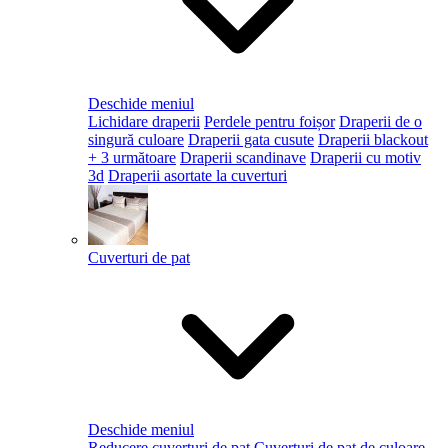
Deschide meniul
Lichidare draperii
Perdele pentru foișor
Draperii de o
singură culoare
Draperii gata cusute
Draperii blackout
+ 3 următoare
Draperii scandinave
Draperii cu motiv
3d
Draperii asortate la cuverturi
Cuverturi de pat
Deschide meniul
Reducere cuverturi de pat
Cuverturi de pat de culoare