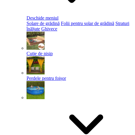
Deschide meniul
Solare de grădină
Folii pentru solar de grădină
Straturi
înălțate
Ghivece
Cutie de nisip
Perdele pentru foișor