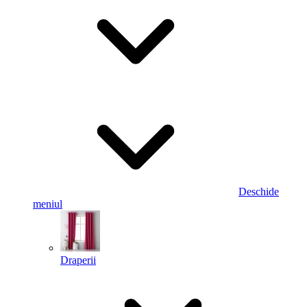
Deschide
meniul
Draperii