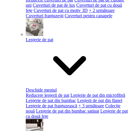
uni
Cuverturi de pat de lux
Cuverturi de pat cu două
fețe
Cuverturi de pat cu motiv 3D
+ 2 următoare
Cuverturi franțuzești
Cuverturi pentru canapele
Lenjerie de pat
Deschide meniul
Reducere lenjerii de pat
Lenjerie de pat din microfibră
Lenjerie de pat din bumbac
Lenjerii de pat din flanel
Lenjerie de pat franțuzească
+ 3 următoare
Colecție
nouă
Lenjerie de pat din bumbac satinat
Lenjerie de pat
cu două fețe