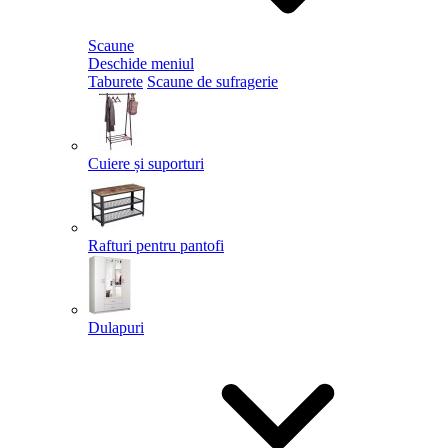
Scaune
Deschide meniul
Taburete
Scaune de sufragerie
Cuiere și suporturi
Rafturi pentru pantofi
Dulapuri