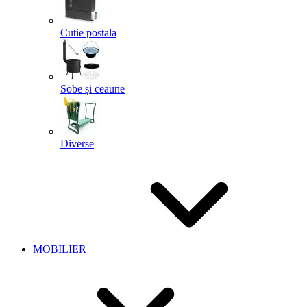
Cutie postala
Sobe și ceaune
Diverse
MOBILIER