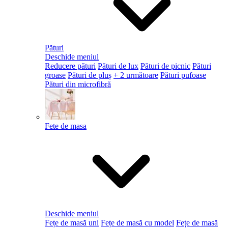
Pături
Deschide meniul
Reducere pături
Pături de lux
Pături de picnic
Pături
groase
Pături de pluș
+ 2 următoare
Pături pufoase
Pături din microfibră
Fete de masa
Deschide meniul
Fețe de masă uni
Fețe de masă cu model
Fețe de masă