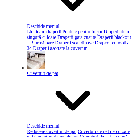
Deschide meniul
Lichidare draperii
Perdele pentru foișor
Draperii de o
singură culoare
Draperii gata cusute
Draperii blackout
+ 3 următoare
Draperii scandinave
Draperii cu motiv
3d
Draperii asortate la cuverturi
Cuverturi de pat
Deschide meniul
Reducere cuverturi de pat
Cuverturi de pat de culoare
uni
Cuverturi de pat de lux
Cuverturi de pat cu două