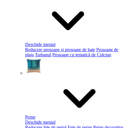
Deschide meniul
Reducere prosoape și prosoape de baie
Prosoape de
plaja
Turbanul
Prosoape cu tematică de Crăciun
Perne
Deschide meniul
Reducere fețe de pernă
Fețe de perne
Perne decorative