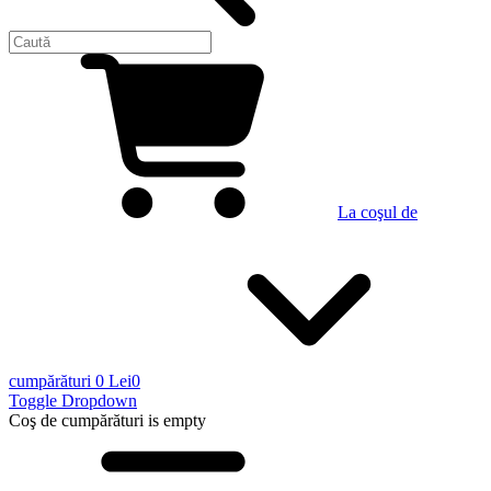
La coşul de
cumpărături
0 Lei
0
Toggle Dropdown
Coş de cumpărături
is empty