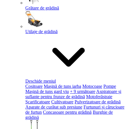
Grătare de grădină
Utilaje de grădină
Deschide meniul
Cositoare
Mașină de tuns iarba
Motocoase
Pompe
Mașină de tuns gard viu
+ 9 următoare
Aspiratoare și
suflante pentru frunze de grădină
Motoferăstraie
Scarificatoare
Cultivatoare
Pulverizatoare de grădină
Aparate de curăţat sub presiune
Furtunuri și cărucioare
de furtun
Concasoare pentru grădină
Burghie de
grădină