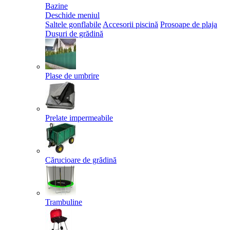
Bazine
Deschide meniul
Saltele gonflabile
Accesorii piscină
Prosoape de plaja
Dușuri de grădină
Plase de umbrire
Prelate impermeabile
Cărucioare de grădină
Trambuline