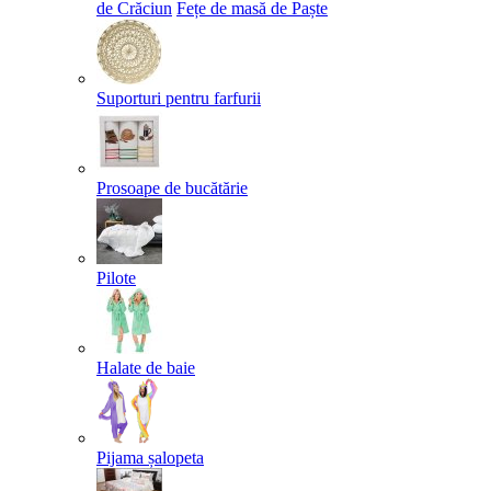
de Crăciun
Fețe de masă de Paște​
Suporturi pentru farfurii
Prosoape de bucătărie
Pilote
Halate de baie
Pijama șalopeta