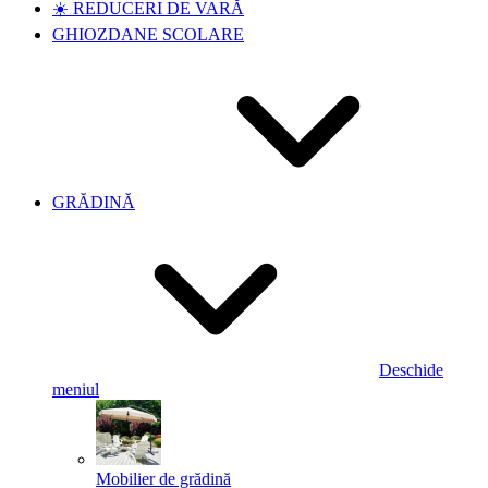
☀️ REDUCERI DE VARĂ
GHIOZDANE SCOLARE
GRĂDINĂ
Deschide
meniul
Mobilier de grădină