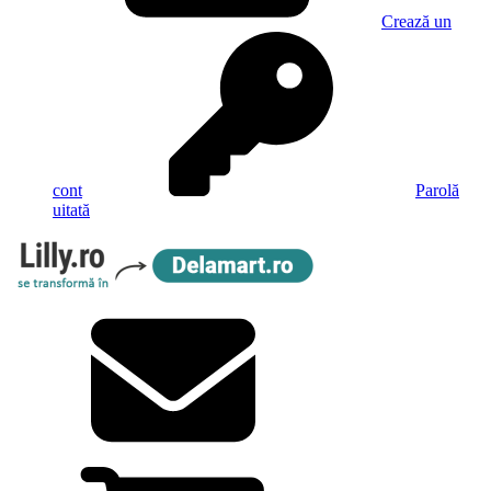
Crează un
cont
Parolă
uitată