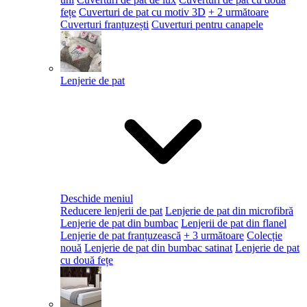
fețe
Cuverturi de pat cu motiv 3D
+ 2 următoare
Cuverturi franțuzești
Cuverturi pentru canapele
Lenjerie de pat
Deschide meniul
Reducere lenjerii de pat
Lenjerie de pat din microfibră
Lenjerie de pat din bumbac
Lenjerii de pat din flanel
Lenjerie de pat franțuzească
+ 3 următoare
Colecție
nouă
Lenjerie de pat din bumbac satinat
Lenjerie de pat
cu două fețe