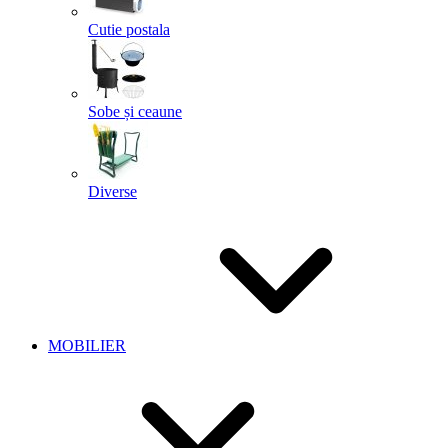
Cutie postala
Sobe și ceaune
Diverse
MOBILIER