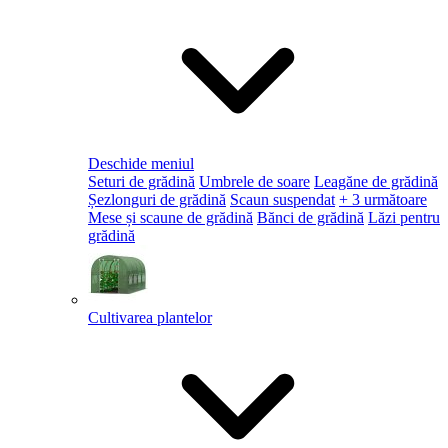
Deschide meniul
Seturi de grădină
Umbrele de soare
Leagăne de grădină
Șezlonguri de grădină
Scaun suspendat
+ 3 următoare
Mese și scaune de grădină
Bănci de grădină
Lăzi pentru
grădină
Cultivarea plantelor