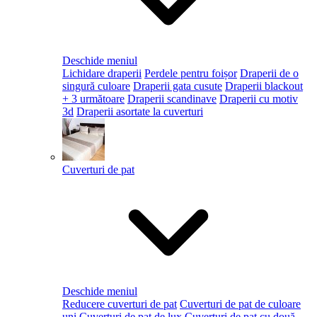
Deschide meniul
Lichidare draperii
Perdele pentru foișor
Draperii de o
singură culoare
Draperii gata cusute
Draperii blackout
+ 3 următoare
Draperii scandinave
Draperii cu motiv
3d
Draperii asortate la cuverturi
Cuverturi de pat
Deschide meniul
Reducere cuverturi de pat
Cuverturi de pat de culoare
uni
Cuverturi de pat de lux
Cuverturi de pat cu două