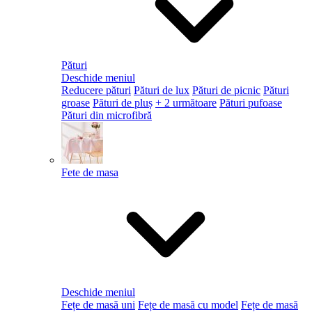
Pături
Deschide meniul
Reducere pături
Pături de lux
Pături de picnic
Pături
groase
Pături de pluș
+ 2 următoare
Pături pufoase
Pături din microfibră
Fete de masa
Deschide meniul
Fețe de masă uni
Fețe de masă cu model
Fețe de masă