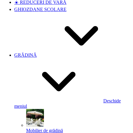
☀️ REDUCERI DE VARĂ
GHIOZDANE SCOLARE
GRĂDINĂ
Deschide
meniul
Mobilier de grădină