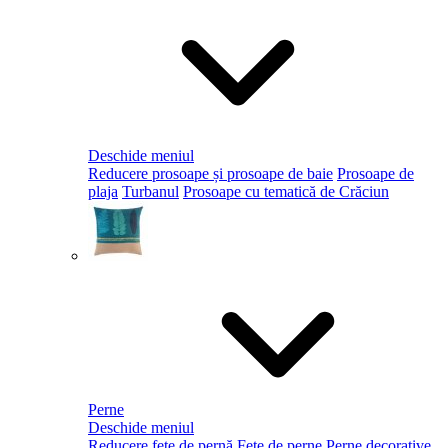
Deschide meniul
Reducere prosoape și prosoape de baie
Prosoape de
plaja
Turbanul
Prosoape cu tematică de Crăciun
Perne
Deschide meniul
Reducere fețe de pernă
Fețe de perne
Perne decorative