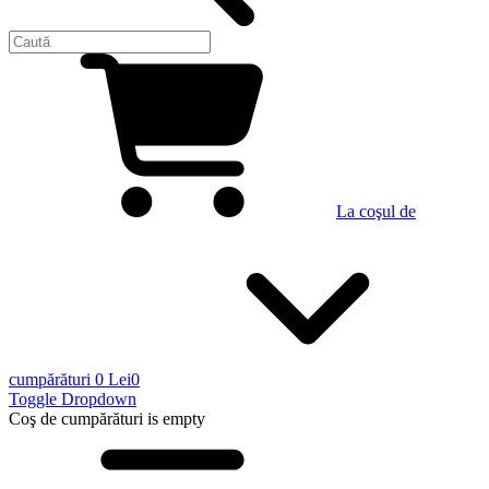
La coşul de
cumpărături
0 Lei
0
Toggle Dropdown
Coş de cumpărături
is empty