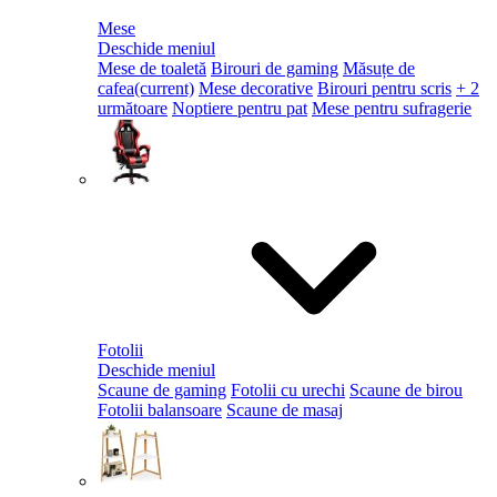
Mese
Deschide meniul
Mese de toaletă
Birouri de gaming
Măsuțe de
cafea
(current)
Mese decorative
Birouri pentru scris
+ 2
următoare
Noptiere pentru pat
Mese pentru sufragerie
Fotolii
Deschide meniul
Scaune de gaming
Fotolii cu urechi
Scaune de birou
Fotolii balansoare
Scaune de masaj