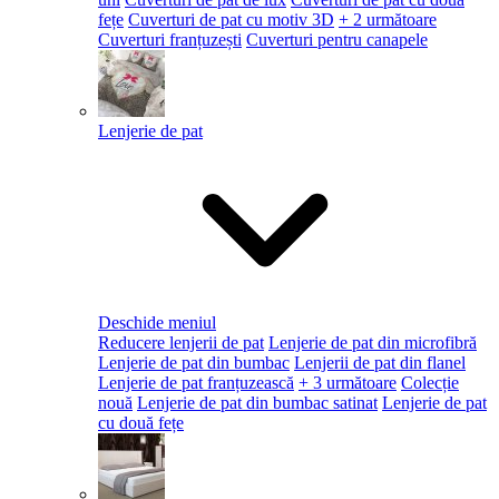
fețe
Cuverturi de pat cu motiv 3D
+ 2 următoare
Cuverturi franțuzești
Cuverturi pentru canapele
Lenjerie de pat
Deschide meniul
Reducere lenjerii de pat
Lenjerie de pat din microfibră
Lenjerie de pat din bumbac
Lenjerii de pat din flanel
Lenjerie de pat franțuzească
+ 3 următoare
Colecție
nouă
Lenjerie de pat din bumbac satinat
Lenjerie de pat
cu două fețe