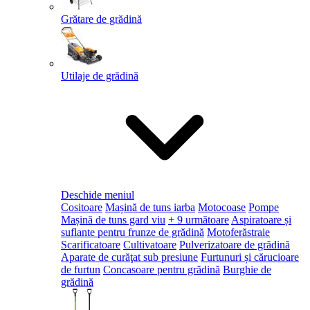
Grătare de grădină
Utilaje de grădină
Deschide meniul
Cositoare
Mașină de tuns iarba
Motocoase
Pompe
Mașină de tuns gard viu
+ 9 următoare
Aspiratoare și
suflante pentru frunze de grădină
Motoferăstraie
Scarificatoare
Cultivatoare
Pulverizatoare de grădină
Aparate de curăţat sub presiune
Furtunuri și cărucioare
de furtun
Concasoare pentru grădină
Burghie de
grădină