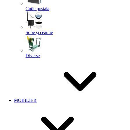
Cutie postala
Sobe și ceaune
Diverse
MOBILIER