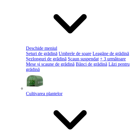
Deschide meniul
Seturi de grădină
Umbrele de soare
Leagăne de grădină
Șezlonguri de grădină
Scaun suspendat
+ 3 următoare
Mese și scaune de grădină
Bănci de grădină
Lăzi pentru
grădină
Cultivarea plantelor