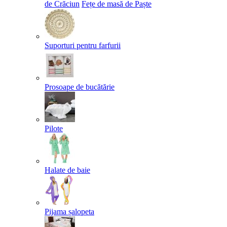
de Crăciun
Fețe de masă de Paște​
Suporturi pentru farfurii
Prosoape de bucătărie
Pilote
Halate de baie
Pijama șalopeta