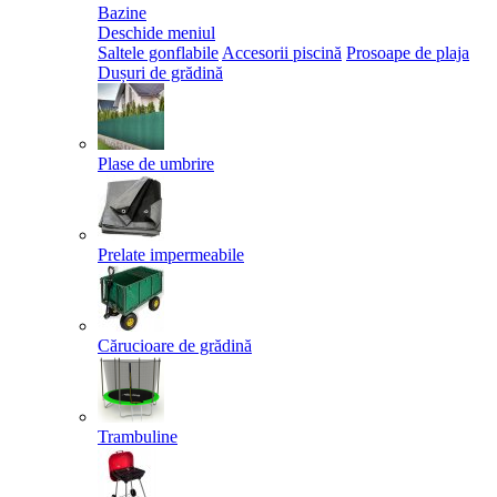
Bazine
Deschide meniul
Saltele gonflabile
Accesorii piscină
Prosoape de plaja
Dușuri de grădină
Plase de umbrire
Prelate impermeabile
Cărucioare de grădină
Trambuline