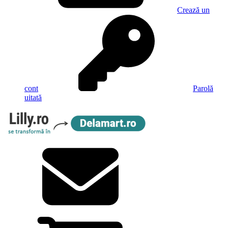
Crează un
cont
Parolă
uitată