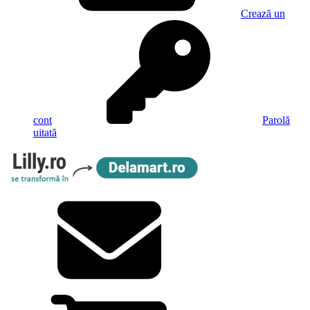
Crează un
cont
Parolă
uitată