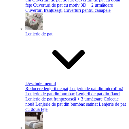
fețe
Cuverturi de pat cu motiv 3D
+ 2 următoare
Cuverturi franțuzești
Cuverturi pentru canapele
Lenjerie de pat
Deschide meniul
Reducere lenjerii de pat
Lenjerie de pat din microfibră
Lenjerie de pat din bumbac
Lenjerii de pat din flanel
Lenjerie de pat franțuzească
+ 3 următoare
Colecție
nouă
Lenjerie de pat din bumbac satinat
Lenjerie de pat
cu două fețe