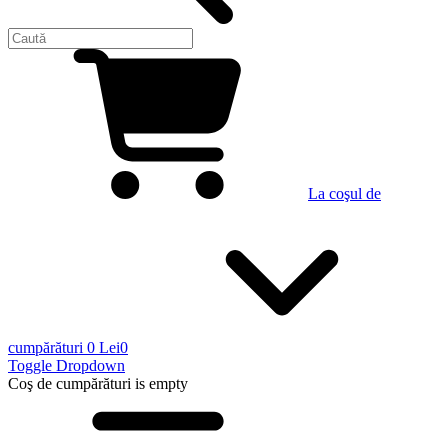
La coşul de
cumpărături
0 Lei
0
Toggle Dropdown
Coş de cumpărături
is empty