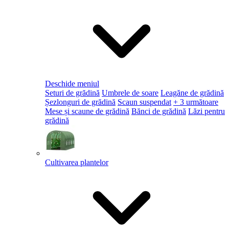
Deschide meniul
Seturi de grădină
Umbrele de soare
Leagăne de grădină
Șezlonguri de grădină
Scaun suspendat
+ 3 următoare
Mese și scaune de grădină
Bănci de grădină
Lăzi pentru
grădină
Cultivarea plantelor