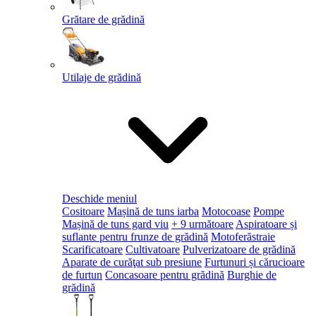
Grătare de grădină
Utilaje de grădină
Deschide meniul
Cositoare
Mașină de tuns iarba
Motocoase
Pompe
Mașină de tuns gard viu
+ 9 următoare
Aspiratoare și
suflante pentru frunze de grădină
Motoferăstraie
Scarificatoare
Cultivatoare
Pulverizatoare de grădină
Aparate de curăţat sub presiune
Furtunuri și cărucioare
de furtun
Concasoare pentru grădină
Burghie de
grădină