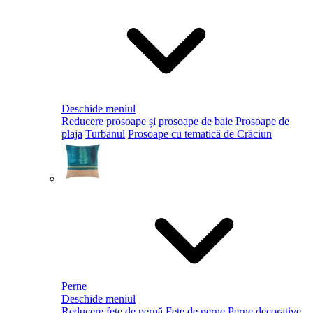
Deschide meniul
Reducere prosoape și prosoape de baie
Prosoape de
plaja
Turbanul
Prosoape cu tematică de Crăciun
Perne
Deschide meniul
Reducere fețe de pernă
Fețe de perne
Perne decorative