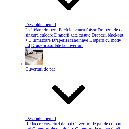
Deschide meniul
Lichidare draperii
Perdele pentru foișor
Draperii de o
singură culoare
Draperii gata cusute
Draperii blackout
+ 3 următoare
Draperii scandinave
Draperii cu motiv
3d
Draperii asortate la cuverturi
Cuverturi de pat
Deschide meniul
Reducere cuverturi de pat
Cuverturi de pat de culoare
uni
Cuverturi de pat de lux
Cuverturi de pat cu două