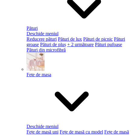
Pături
Deschide meniul
Reducere pături
Pături de lux
Pături de picnic
Pături
groase
Pături de pluș
+ 2 următoare
Pături pufoase
Pături din microfibră
Fete de masa
Deschide meniul
Fețe de masă uni
Fețe de masă cu model
Fețe de masă