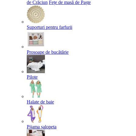
de Crăciun
Fețe de masă de Paște​
Suporturi pentru farfurii
Prosoape de bucătărie
Pilote
Halate de baie
Pijama șalopeta