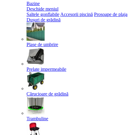
Bazine
Deschide meniul
Saltele gonflabile
Accesorii piscină
Prosoape de plaja
Dușuri de grădină
Plase de umbrire
Prelate impermeabile
Cărucioare de grădină
Trambuline