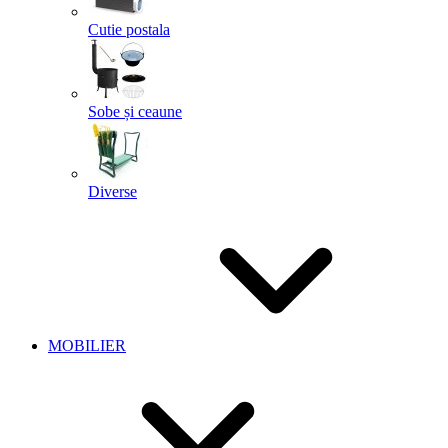
Cutie postala
Sobe și ceaune
Diverse
MOBILIER