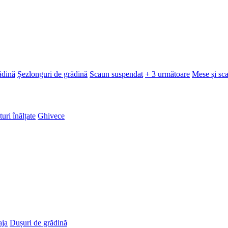
ădină
Șezlonguri de grădină
Scaun suspendat
+ 3 următoare
Mese și sc
turi înălțate
Ghivece
aja
Dușuri de grădină