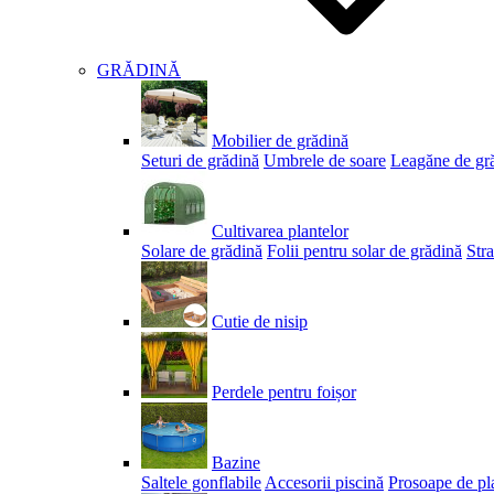
GRĂDINĂ
Mobilier de grădină
Seturi de grădină
Umbrele de soare
Leagăne de gr
Cultivarea plantelor
Solare de grădină
Folii pentru solar de grădină
Stra
Cutie de nisip
Perdele pentru foișor
Bazine
Saltele gonflabile
Accesorii piscină
Prosoape de pl