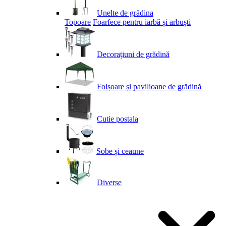
Unelte de grădina
Topoare
Foarfece pentru iarbă și arbuști
Decorațiuni de grădină
Foișoare și pavilioane de grădină
Cutie postala
Sobe și ceaune
Diverse