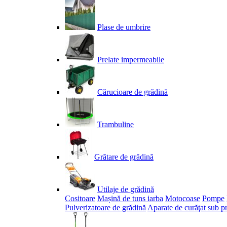
Plase de umbrire
Prelate impermeabile
Cărucioare de grădină
Trambuline
Grătare de grădină
Utilaje de grădină
Cositoare
Mașină de tuns iarba
Motocoase
Pompe
Pulverizatoare de grădină
Aparate de curăţat sub p