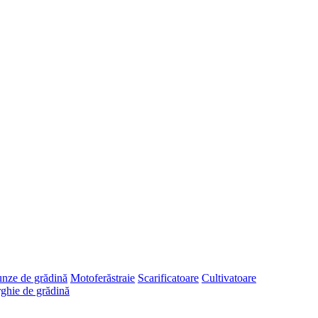
runze de grădină
Motoferăstraie
Scarificatoare
Cultivatoare
ghie de grădină