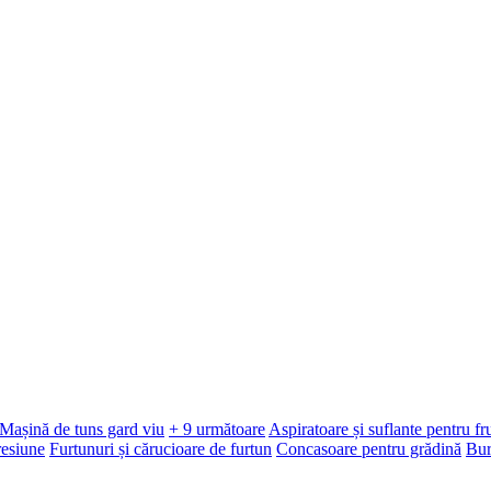
Mașină de tuns gard viu
+ 9 următoare
Aspiratoare și suflante pentru f
resiune
Furtunuri și cărucioare de furtun
Concasoare pentru grădină
Bur