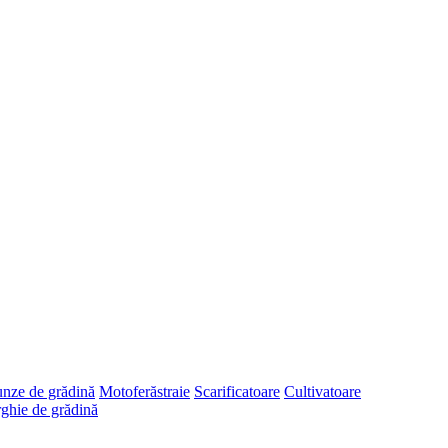
runze de grădină
Motoferăstraie
Scarificatoare
Cultivatoare
ghie de grădină