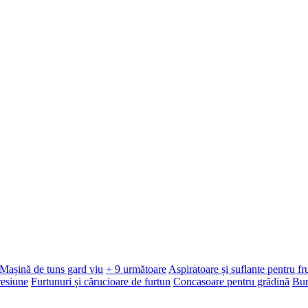
Mașină de tuns gard viu
+ 9 următoare
Aspiratoare și suflante pentru f
resiune
Furtunuri și cărucioare de furtun
Concasoare pentru grădină
Bur