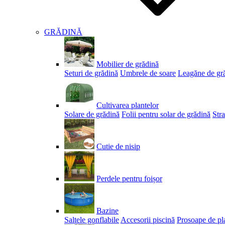
GRĂDINĂ
Mobilier de grădină
Seturi de grădină
Umbrele de soare
Leagăne de gr
Cultivarea plantelor
Solare de grădină
Folii pentru solar de grădină
Stra
Cutie de nisip
Perdele pentru foișor
Bazine
Saltele gonflabile
Accesorii piscină
Prosoape de pl