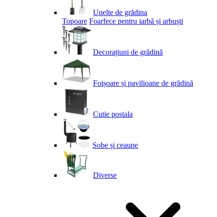
Unelte de grădina
Topoare
Foarfece pentru iarbă și arbuști
Decorațiuni de grădină
Foișoare și pavilioane de grădină
Cutie postala
Sobe și ceaune
Diverse