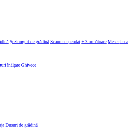
ădină
Șezlonguri de grădină
Scaun suspendat
+ 3 următoare
Mese și sc
turi înălțate
Ghivece
aja
Dușuri de grădină