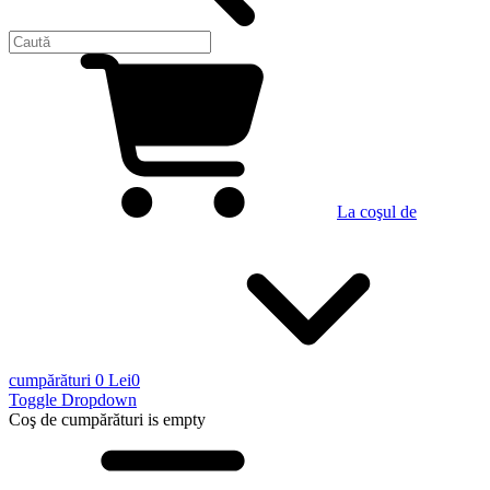
La coşul de
cumpărături
0 Lei
0
Toggle Dropdown
Coş de cumpărături
is empty