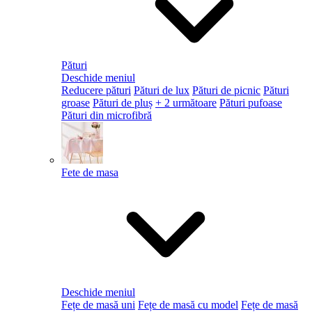
Pături
Deschide meniul
Reducere pături
Pături de lux
Pături de picnic
Pături
groase
Pături de pluș
+ 2 următoare
Pături pufoase
Pături din microfibră
Fete de masa
Deschide meniul
Fețe de masă uni
Fețe de masă cu model
Fețe de masă