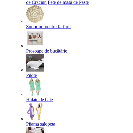
de Crăciun
Fețe de masă de Paște​
Suporturi pentru farfurii
Prosoape de bucătărie
Pilote
Halate de baie
Pijama șalopeta