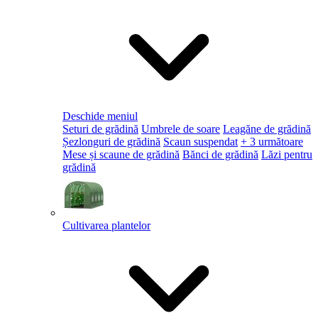
Deschide meniul
Seturi de grădină
Umbrele de soare
Leagăne de grădină
Șezlonguri de grădină
Scaun suspendat
+ 3 următoare
Mese și scaune de grădină
Bănci de grădină
Lăzi pentru
grădină
Cultivarea plantelor