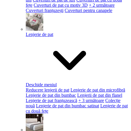
fețe
Cuverturi de pat cu motiv 3D
+ 2 următoare
Cuverturi franțuzești
Cuverturi pentru canapele
Lenjerie de pat
Deschide meniul
Reducere lenjerii de pat
Lenjerie de pat din microfibră
Lenjerie de pat din bumbac
Lenjerii de pat din flanel
Lenjerie de pat franțuzească
+ 3 următoare
Colecție
nouă
Lenjerie de pat din bumbac satinat
Lenjerie de pat
cu două fețe