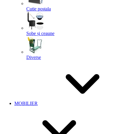
Cutie postala
Sobe și ceaune
Diverse
MOBILIER