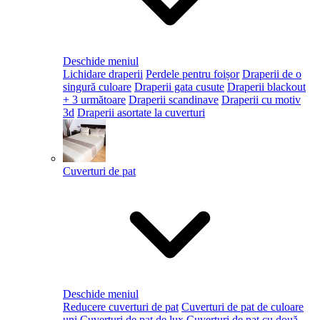
Deschide meniul
Lichidare draperii
Perdele pentru foișor
Draperii de o
singură culoare
Draperii gata cusute
Draperii blackout
+ 3 următoare
Draperii scandinave
Draperii cu motiv
3d
Draperii asortate la cuverturi
Cuverturi de pat
Deschide meniul
Reducere cuverturi de pat
Cuverturi de pat de culoare
uni
Cuverturi de pat de lux
Cuverturi de pat cu două