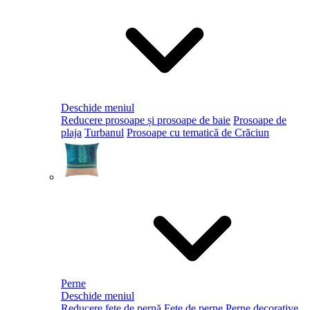
Deschide meniul
Reducere prosoape și prosoape de baie
Prosoape de
plaja
Turbanul
Prosoape cu tematică de Crăciun
Perne
Deschide meniul
Reducere fețe de pernă
Fețe de perne
Perne decorative