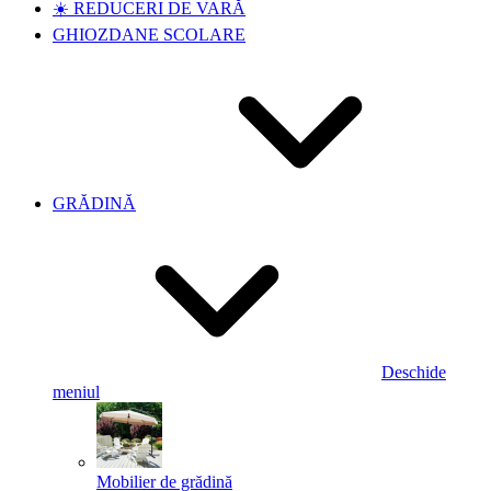
☀️ REDUCERI DE VARĂ
GHIOZDANE SCOLARE
GRĂDINĂ
Deschide
meniul
Mobilier de grădină