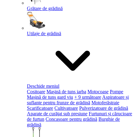
Grătare de grădină
Utilaje de grădină
Deschide meniul
Cositoare
Mașină de tuns iarba
Motocoase
Pompe
Mașină de tuns gard viu
+ 9 următoare
Aspiratoare și
suflante pentru frunze de grădină
Motoferăstraie
Scarificatoare
Cultivatoare
Pulverizatoare de grădină
Aparate de curăţat sub presiune
Furtunuri și cărucioare
de furtun
Concasoare pentru grădină
Burghie de
grădină