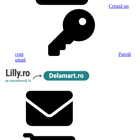
Crează un
cont
Parolă
uitată