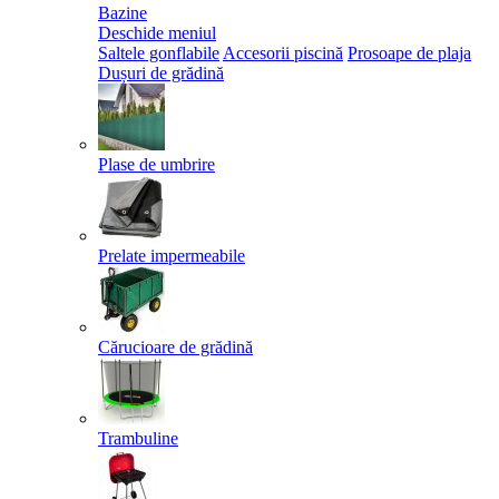
Bazine
Deschide meniul
Saltele gonflabile
Accesorii piscină
Prosoape de plaja
Dușuri de grădină
Plase de umbrire
Prelate impermeabile
Cărucioare de grădină
Trambuline