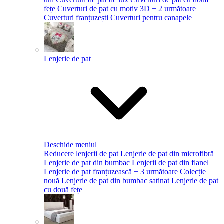
fețe
Cuverturi de pat cu motiv 3D
+ 2 următoare
Cuverturi franțuzești
Cuverturi pentru canapele
Lenjerie de pat
Deschide meniul
Reducere lenjerii de pat
Lenjerie de pat din microfibră
Lenjerie de pat din bumbac
Lenjerii de pat din flanel
Lenjerie de pat franțuzească
+ 3 următoare
Colecție
nouă
Lenjerie de pat din bumbac satinat
Lenjerie de pat
cu două fețe