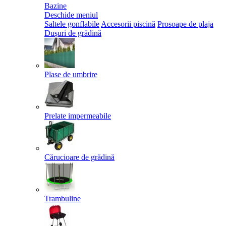
Bazine
Deschide meniul
Saltele gonflabile
Accesorii piscină
Prosoape de plaja
Dușuri de grădină
Plase de umbrire
Prelate impermeabile
Cărucioare de grădină
Trambuline