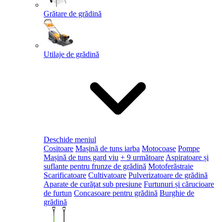
Grătare de grădină
Utilaje de grădină
Deschide meniul
Cositoare
Mașină de tuns iarba
Motocoase
Pompe
Mașină de tuns gard viu
+ 9 următoare
Aspiratoare și
suflante pentru frunze de grădină
Motoferăstraie
Scarificatoare
Cultivatoare
Pulverizatoare de grădină
Aparate de curăţat sub presiune
Furtunuri și cărucioare
de furtun
Concasoare pentru grădină
Burghie de
grădină