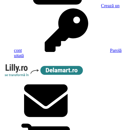
Crează un
cont
Parolă
uitată