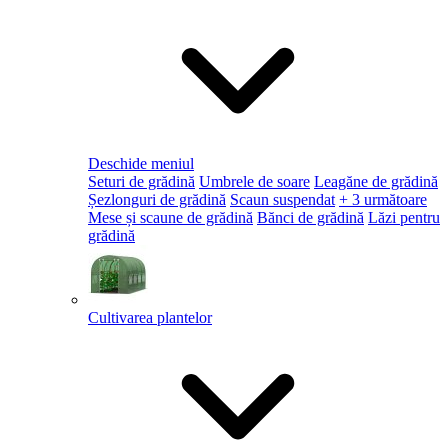
Deschide meniul
Seturi de grădină
Umbrele de soare
Leagăne de grădină
Șezlonguri de grădină
Scaun suspendat
+ 3 următoare
Mese și scaune de grădină
Bănci de grădină
Lăzi pentru
grădină
Cultivarea plantelor