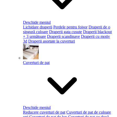
Deschide meniul
Lichidare draperii
Perdele pentru foișor
Draperii de o
singură culoare
Draperii gata cusute
Draperii blackout
+ 3 următoare
Draperii scandinave
Draperii cu motiv
3d
Draperii asortate la cuverturi
Cuverturi de pat
Deschide meniul
Reducere cuverturi de pat
Cuverturi de pat de culoare
uni
Cuverturi de pat de lux
Cuverturi de pat cu două