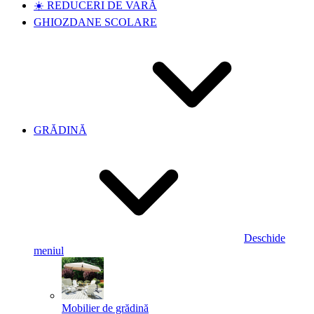
☀️ REDUCERI DE VARĂ
GHIOZDANE SCOLARE
GRĂDINĂ
Deschide
meniul
Mobilier de grădină