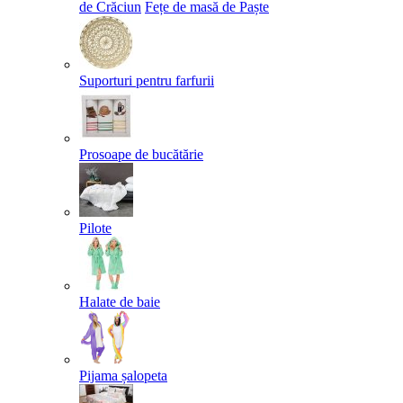
de Crăciun
Fețe de masă de Paște​
Suporturi pentru farfurii
Prosoape de bucătărie
Pilote
Halate de baie
Pijama șalopeta