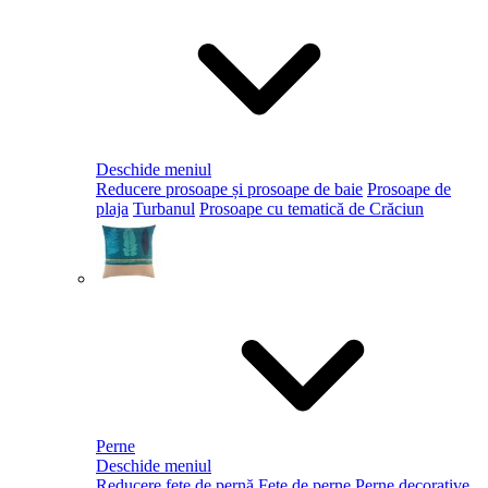
Deschide meniul
Reducere prosoape și prosoape de baie
Prosoape de
plaja
Turbanul
Prosoape cu tematică de Crăciun
Perne
Deschide meniul
Reducere fețe de pernă
Fețe de perne
Perne decorative