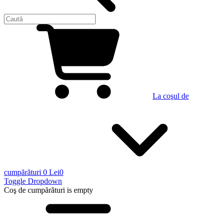
La coşul de
cumpărături
0 Lei
0
Toggle Dropdown
Coş de cumpărături
is empty