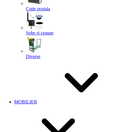
Cutie postala
Sobe și ceaune
Diverse
MOBILIER