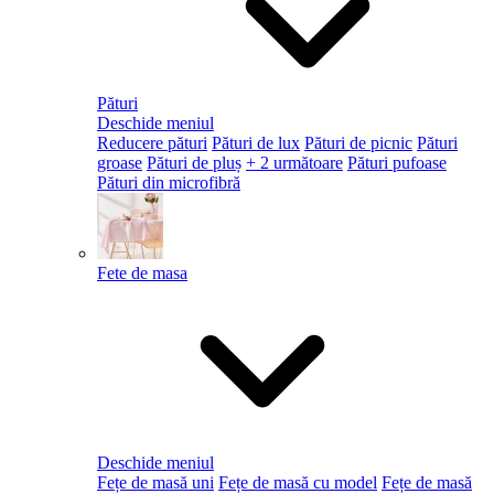
Pături
Deschide meniul
Reducere pături
Pături de lux
Pături de picnic
Pături
groase
Pături de pluș
+ 2 următoare
Pături pufoase
Pături din microfibră
Fete de masa
Deschide meniul
Fețe de masă uni
Fețe de masă cu model
Fețe de masă