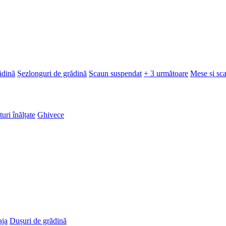
ădină
Șezlonguri de grădină
Scaun suspendat
+ 3 următoare
Mese și sc
turi înălțate
Ghivece
aja
Dușuri de grădină