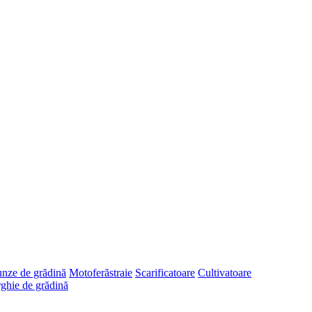
runze de grădină
Motoferăstraie
Scarificatoare
Cultivatoare
ghie de grădină