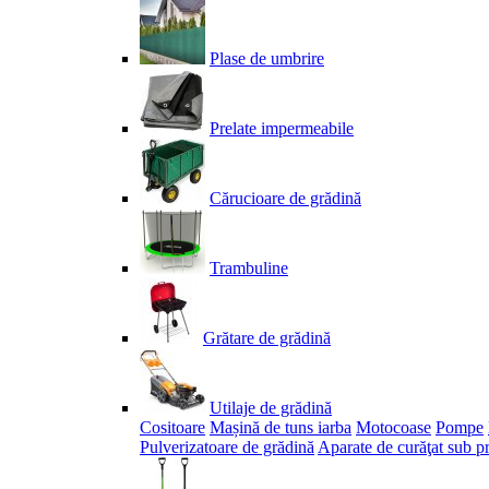
Plase de umbrire
Prelate impermeabile
Cărucioare de grădină
Trambuline
Grătare de grădină
Utilaje de grădină
Cositoare
Mașină de tuns iarba
Motocoase
Pompe
Pulverizatoare de grădină
Aparate de curăţat sub p