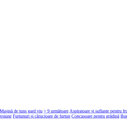
Mașină de tuns gard viu
+ 9 următoare
Aspiratoare și suflante pentru f
resiune
Furtunuri și cărucioare de furtun
Concasoare pentru grădină
Bur