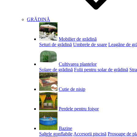
GRĂDINĂ
Mobilier de grădină
Seturi de grădină
Umbrele de soare
Leagăne de gr
Cultivarea plantelor
Solare de grădină
Folii pentru solar de grădină
Stra
Cutie de nisip
Perdele pentru foișor
Bazine
Saltele gonflabile
Accesorii piscină
Prosoape de pl