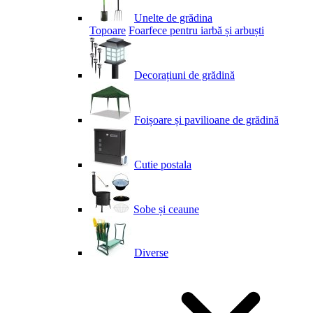
Unelte de grădina
Topoare
Foarfece pentru iarbă și arbuști
Decorațiuni de grădină
Foișoare și pavilioane de grădină
Cutie postala
Sobe și ceaune
Diverse