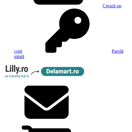
Crează un
cont
Parolă
uitată