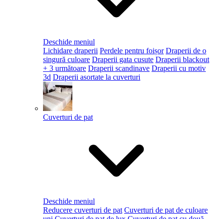
Deschide meniul
Lichidare draperii
Perdele pentru foișor
Draperii de o
singură culoare
Draperii gata cusute
Draperii blackout
+ 3 următoare
Draperii scandinave
Draperii cu motiv
3d
Draperii asortate la cuverturi
Cuverturi de pat
Deschide meniul
Reducere cuverturi de pat
Cuverturi de pat de culoare
uni
Cuverturi de pat de lux
Cuverturi de pat cu două