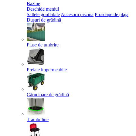
Bazine
Deschide meniul
Saltele gonflabile
Accesorii piscină
Prosoape de plaja
Dușuri de grădină
Plase de umbrire
Prelate impermeabile
Cărucioare de grădină
Trambuline