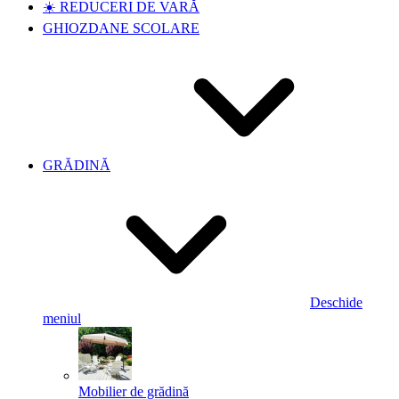
☀️ REDUCERI DE VARĂ
GHIOZDANE SCOLARE
GRĂDINĂ
Deschide
meniul
Mobilier de grădină