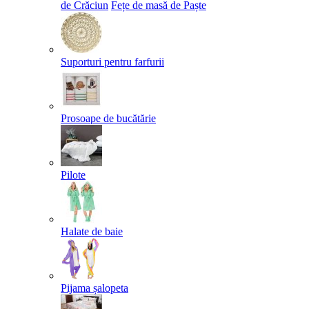
de Crăciun
Fețe de masă de Paște​
Suporturi pentru farfurii
Prosoape de bucătărie
Pilote
Halate de baie
Pijama șalopeta