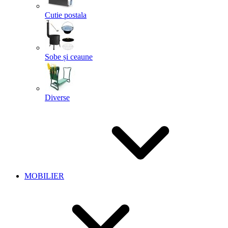
Cutie postala
Sobe și ceaune
Diverse
MOBILIER