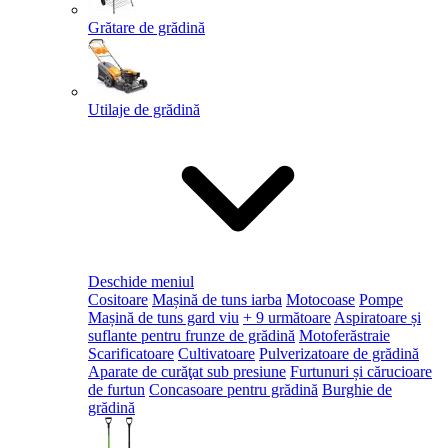
Grătare de grădină
Utilaje de grădină
Deschide meniul
Cositoare
Mașină de tuns iarba
Motocoase
Pompe
Mașină de tuns gard viu
+ 9 următoare
Aspiratoare și
suflante pentru frunze de grădină
Motoferăstraie
Scarificatoare
Cultivatoare
Pulverizatoare de grădină
Aparate de curăţat sub presiune
Furtunuri și cărucioare
de furtun
Concasoare pentru grădină
Burghie de
grădină