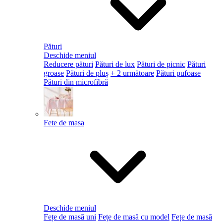
Pături
Deschide meniul
Reducere pături
Pături de lux
Pături de picnic
Pături
groase
Pături de pluș
+ 2 următoare
Pături pufoase
Pături din microfibră
Fete de masa
Deschide meniul
Fețe de masă uni
Fețe de masă cu model
Fețe de masă