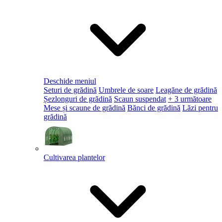
Deschide meniul
Seturi de grădină
Umbrele de soare
Leagăne de grădină
Șezlonguri de grădină
Scaun suspendat
+ 3 următoare
Mese și scaune de grădină
Bănci de grădină
Lăzi pentru
grădină
Cultivarea plantelor