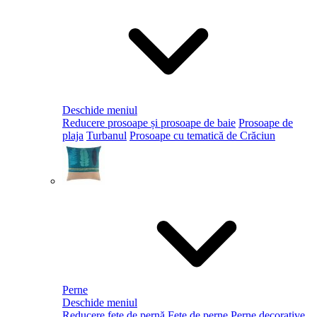
Deschide meniul
Reducere prosoape și prosoape de baie
Prosoape de
plaja
Turbanul
Prosoape cu tematică de Crăciun
Perne
Deschide meniul
Reducere fețe de pernă
Fețe de perne
Perne decorative