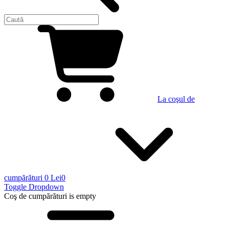
La coşul de
cumpărături
0 Lei
0
Toggle Dropdown
Coş de cumpărături
is empty