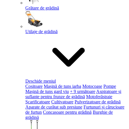
Grătare de grădină
Utilaje de grădină
Deschide meniul
Cositoare
Mașină de tuns iarba
Motocoase
Pompe
Mașină de tuns gard viu
+ 9 următoare
Aspiratoare și
suflante pentru frunze de grădină
Motoferăstraie
Scarificatoare
Cultivatoare
Pulverizatoare de grădină
Aparate de curăţat sub presiune
Furtunuri și cărucioare
de furtun
Concasoare pentru grădină
Burghie de
grădină