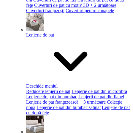
fețe
Cuverturi de pat cu motiv 3D
+ 2 următoare
Cuverturi franțuzești
Cuverturi pentru canapele
Lenjerie de pat
Deschide meniul
Reducere lenjerii de pat
Lenjerie de pat din microfibră
Lenjerie de pat din bumbac
Lenjerii de pat din flanel
Lenjerie de pat franțuzească
+ 3 următoare
Colecție
nouă
Lenjerie de pat din bumbac satinat
Lenjerie de pat
cu două fețe