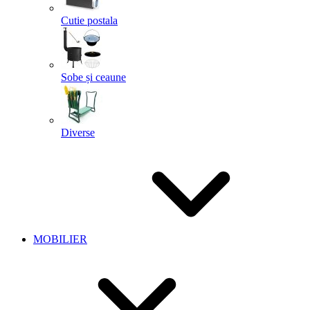
Cutie postala
Sobe și ceaune
Diverse
MOBILIER