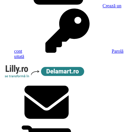
Crează un
cont
Parolă
uitată