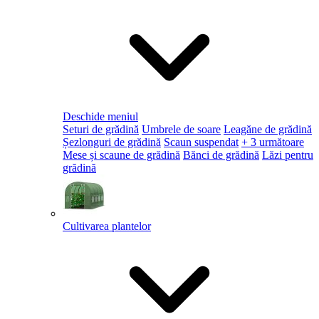
Deschide meniul
Seturi de grădină
Umbrele de soare
Leagăne de grădină
Șezlonguri de grădină
Scaun suspendat
+ 3 următoare
Mese și scaune de grădină
Bănci de grădină
Lăzi pentru
grădină
Cultivarea plantelor