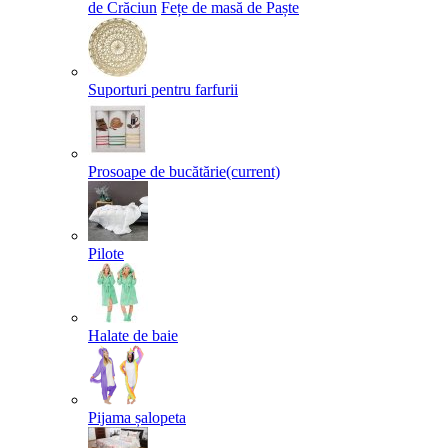
de Crăciun
Fețe de masă de Paște​
Suporturi pentru farfurii
Prosoape de bucătărie
(current)
Pilote
Halate de baie
Pijama șalopeta