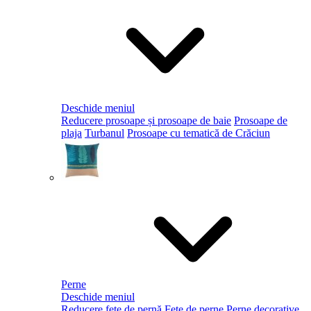
Deschide meniul
Reducere prosoape și prosoape de baie
Prosoape de
plaja
Turbanul
Prosoape cu tematică de Crăciun
Perne
Deschide meniul
Reducere fețe de pernă
Fețe de perne
Perne decorative