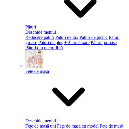
Pături
Deschide meniul
Reducere pături
Pături de lux
Pături de picnic
Pături
groase
Pături de pluș
+ 2 următoare
Pături pufoase
Pături din microfibră
Fete de masa
Deschide meniul
Fețe de masă uni
Fețe de masă cu model
Fețe de masă