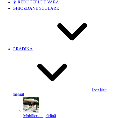
☀️ REDUCERI DE VARĂ
GHIOZDANE SCOLARE
GRĂDINĂ
Deschide
meniul
Mobilier de grădină