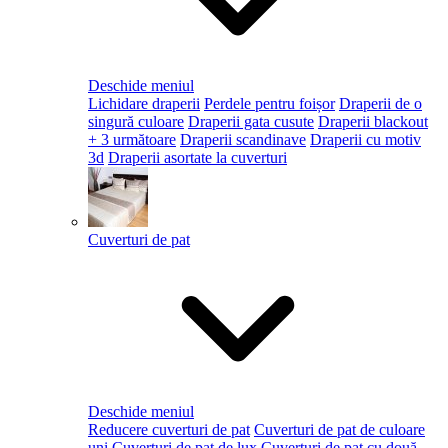
Deschide meniul
Lichidare draperii
Perdele pentru foișor
Draperii de o
singură culoare
Draperii gata cusute
Draperii blackout
+ 3 următoare
Draperii scandinave
Draperii cu motiv
3d
Draperii asortate la cuverturi
Cuverturi de pat
Deschide meniul
Reducere cuverturi de pat
Cuverturi de pat de culoare
uni
Cuverturi de pat de lux
Cuverturi de pat cu două