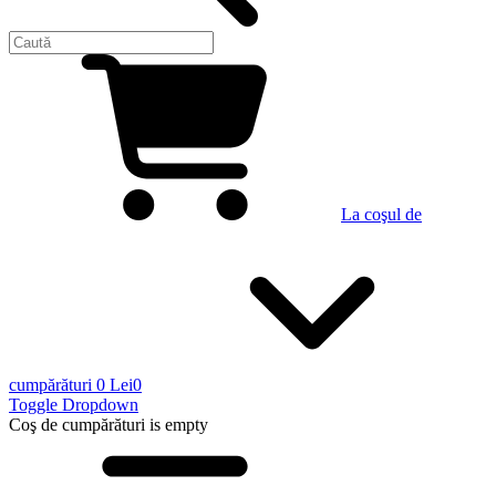
La coşul de
cumpărături
0 Lei
0
Toggle Dropdown
Coş de cumpărături
is empty