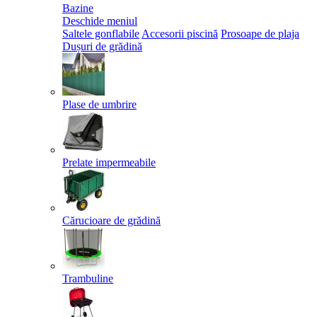
Bazine
Deschide meniul
Saltele gonflabile
Accesorii piscină
Prosoape de plaja
Dușuri de grădină
Plase de umbrire
Prelate impermeabile
Cărucioare de grădină
Trambuline