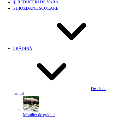
☀️ REDUCERI DE VARĂ
GHIOZDANE SCOLARE
GRĂDINĂ
Deschide
meniul
Mobilier de grădină