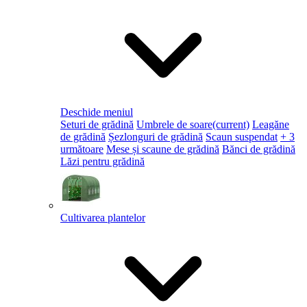
Deschide meniul
Seturi de grădină
Umbrele de soare
(current)
Leagăne
de grădină
Șezlonguri de grădină
Scaun suspendat
+ 3
următoare
Mese și scaune de grădină
Bănci de grădină
Lăzi pentru grădină
Cultivarea plantelor