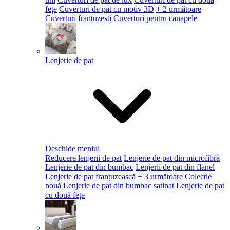
fețe
Cuverturi de pat cu motiv 3D
+ 2 următoare
Cuverturi franțuzești
Cuverturi pentru canapele
Lenjerie de pat
Deschide meniul
Reducere lenjerii de pat
Lenjerie de pat din microfibră
Lenjerie de pat din bumbac
Lenjerii de pat din flanel
Lenjerie de pat franțuzească
+ 3 următoare
Colecție
nouă
Lenjerie de pat din bumbac satinat
Lenjerie de pat
cu două fețe