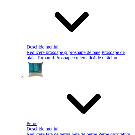
Deschide meniul
Reducere prosoape și prosoape de baie
Prosoape de
plaja
Turbanul
Prosoape cu tematică de Crăciun
Perne
Deschide meniul
Reducere fețe de pernă
Fețe de perne
Perne decorative