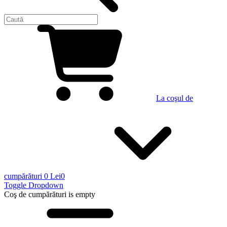
La coşul de
cumpărături
0 Lei
0
Toggle Dropdown
Coş de cumpărături
is empty