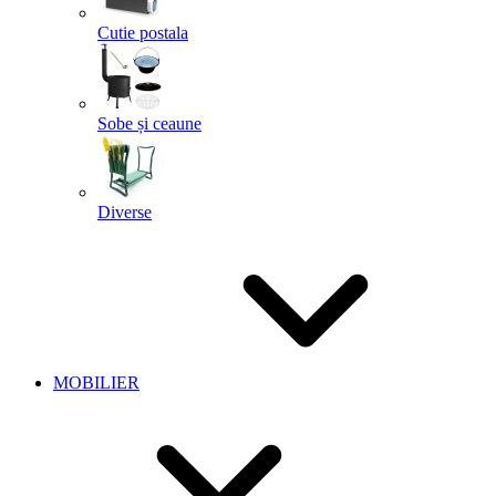
Cutie postala
Sobe și ceaune
Diverse
MOBILIER