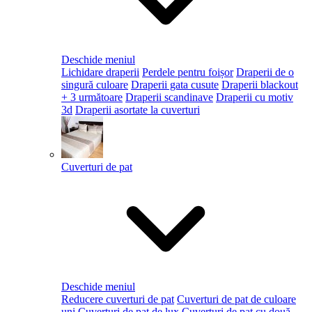
Deschide meniul
Lichidare draperii
Perdele pentru foișor
Draperii de o
singură culoare
Draperii gata cusute
Draperii blackout
+ 3 următoare
Draperii scandinave
Draperii cu motiv
3d
Draperii asortate la cuverturi
Cuverturi de pat
Deschide meniul
Reducere cuverturi de pat
Cuverturi de pat de culoare
uni
Cuverturi de pat de lux
Cuverturi de pat cu două