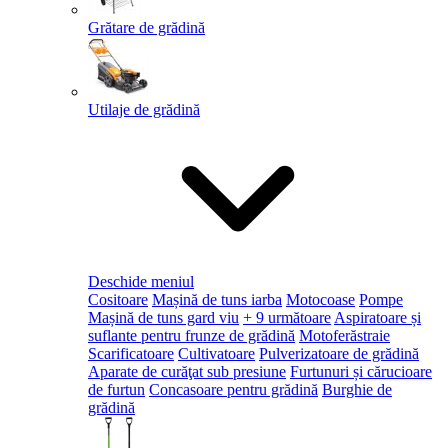
Grătare de grădină
Utilaje de grădină
Deschide meniul
Cositoare
Mașină de tuns iarba
Motocoase
Pompe
Mașină de tuns gard viu
+ 9 următoare
Aspiratoare și
suflante pentru frunze de grădină
Motoferăstraie
Scarificatoare
Cultivatoare
Pulverizatoare de grădină
Aparate de curăţat sub presiune
Furtunuri și cărucioare
de furtun
Concasoare pentru grădină
Burghie de
grădină