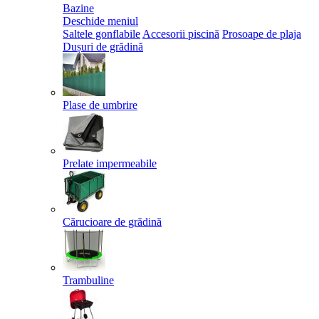
Bazine
Deschide meniul
Saltele gonflabile
Accesorii piscină
Prosoape de plaja
Dușuri de grădină
Plase de umbrire
Prelate impermeabile
Cărucioare de grădină
Trambuline