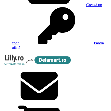
Crează un
cont
Parolă
uitată