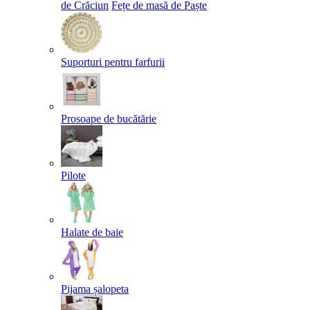
de Crăciun
Fețe de masă de Paște​
Suporturi pentru farfurii
Prosoape de bucătărie
Pilote
Halate de baie
Pijama șalopeta