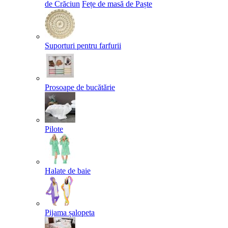
de Crăciun
Fețe de masă de Paște​
Suporturi pentru farfurii
Prosoape de bucătărie
Pilote
Halate de baie
Pijama șalopeta