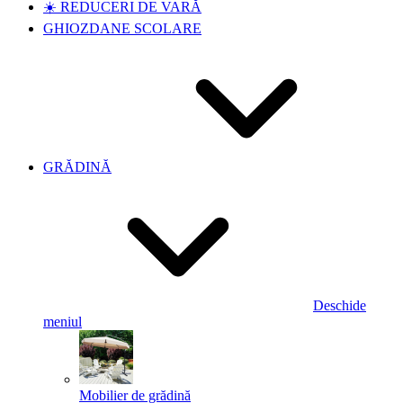
☀️ REDUCERI DE VARĂ
GHIOZDANE SCOLARE
GRĂDINĂ
Deschide
meniul
Mobilier de grădină