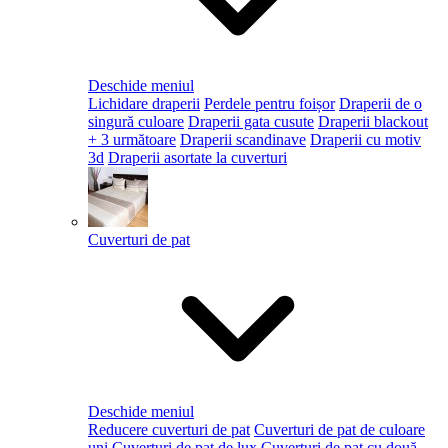
Deschide meniul
Lichidare draperii
Perdele pentru foișor
Draperii de o
singură culoare
Draperii gata cusute
Draperii blackout
+ 3 următoare
Draperii scandinave
Draperii cu motiv
3d
Draperii asortate la cuverturi
Cuverturi de pat
Deschide meniul
Reducere cuverturi de pat
Cuverturi de pat de culoare
uni
Cuverturi de pat de lux
Cuverturi de pat cu două