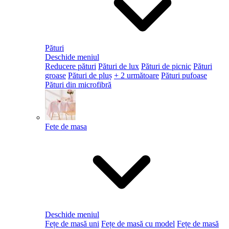
Pături
Deschide meniul
Reducere pături
Pături de lux
Pături de picnic
Pături
groase
Pături de pluș
+ 2 următoare
Pături pufoase
Pături din microfibră
Fete de masa
Deschide meniul
Fețe de masă uni
Fețe de masă cu model
Fețe de masă