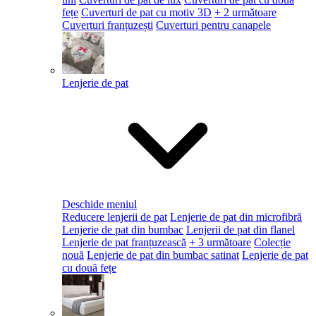
fețe
Cuverturi de pat cu motiv 3D
+ 2 următoare
Cuverturi franțuzești
Cuverturi pentru canapele
Lenjerie de pat
Deschide meniul
Reducere lenjerii de pat
Lenjerie de pat din microfibră
Lenjerie de pat din bumbac
Lenjerii de pat din flanel
Lenjerie de pat franțuzească
+ 3 următoare
Colecție
nouă
Lenjerie de pat din bumbac satinat
Lenjerie de pat
cu două fețe