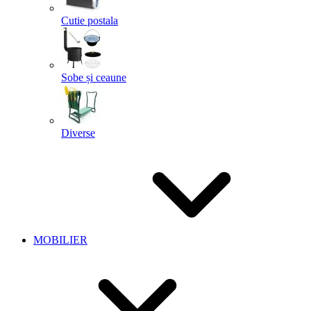
Cutie postala
Sobe și ceaune
Diverse
MOBILIER