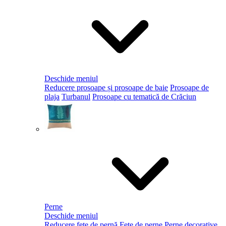
Deschide meniul
Reducere prosoape și prosoape de baie
Prosoape de
plaja
Turbanul
Prosoape cu tematică de Crăciun
Perne
Deschide meniul
Reducere fețe de pernă
Fețe de perne
Perne decorative