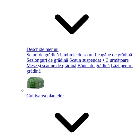
Deschide meniul
Seturi de grădină
Umbrele de soare
Leagăne de grădină
Șezlonguri de grădină
Scaun suspendat
+ 3 următoare
Mese și scaune de grădină
Bănci de grădină
Lăzi pentru
grădină
Cultivarea plantelor