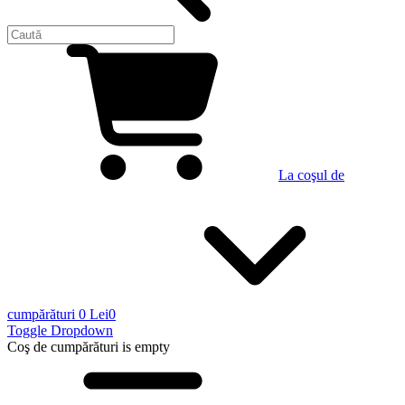
La coşul de
cumpărături
0 Lei
0
Toggle Dropdown
Coş de cumpărături
is empty