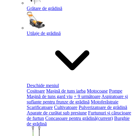
Grătare de grădină
Utilaje de grădină
Deschide meniul
Cositoare
Mașină de tuns iarba
Motocoase
Pompe
Mașină de tuns gard viu
+ 9 următoare
Aspiratoare și
suflante pentru frunze de grădină
Motoferăstraie
Scarificatoare
Cultivatoare
Pulverizatoare de grădină
Aparate de curăţat sub presiune
Furtunuri și cărucioare
de furtun
Concasoare pentru grădină
(current)
Burghie
de grădină