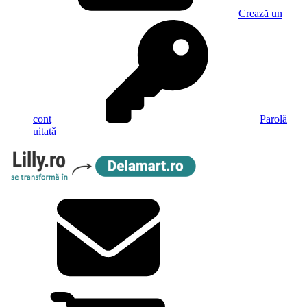
Crează un
cont
Parolă
uitată