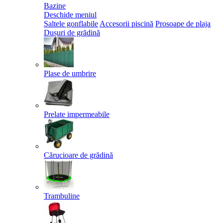
Bazine
Deschide meniul
Saltele gonflabile
Accesorii piscină
Prosoape de plaja
Dușuri de grădină
Plase de umbrire
Prelate impermeabile
Cărucioare de grădină
Trambuline