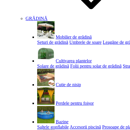
GRĂDINĂ
Mobilier de grădină
Seturi de grădină
Umbrele de soare
Leagăne de gr
Cultivarea plantelor
Solare de grădină
Folii pentru solar de grădină
Stra
Cutie de nisip
Perdele pentru foișor
Bazine
Saltele gonflabile
Accesorii piscină
Prosoape de pl