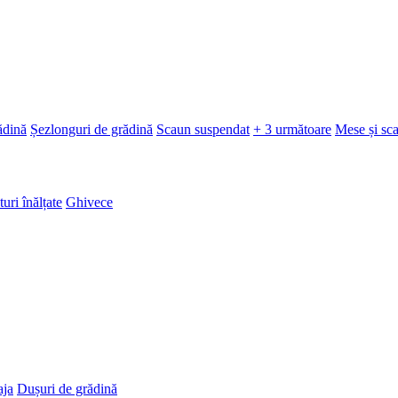
ădină
Șezlonguri de grădină
Scaun suspendat
+ 3 următoare
Mese și sc
turi înălțate
Ghivece
aja
Dușuri de grădină