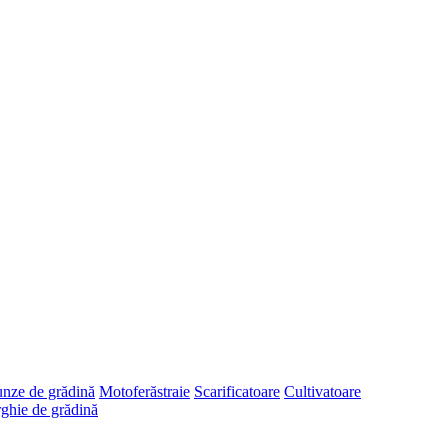
runze de grădină
Motoferăstraie
Scarificatoare
Cultivatoare
ghie de grădină