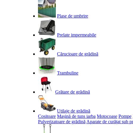
Plase de umbrire
Prelate impermeabile
Cărucioare de grădină
Trambuline
Grătare de grădină
Utilaje de grădină
Cositoare
Mașină de tuns iarba
Motocoase
Pompe
Pulverizatoare de grădină
Aparate de curăţat sub p