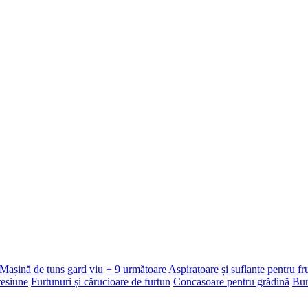
Mașină de tuns gard viu
+ 9 următoare
Aspiratoare și suflante pentru f
resiune
Furtunuri și cărucioare de furtun
Concasoare pentru grădină
Bur