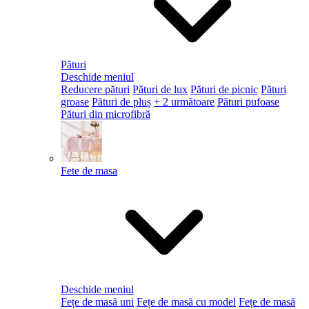
Pături
Deschide meniul
Reducere pături
Pături de lux
Pături de picnic
Pături
groase
Pături de pluș
+ 2 următoare
Pături pufoase
Pături din microfibră
Fete de masa
Deschide meniul
Fețe de masă uni
Fețe de masă cu model
Fețe de masă