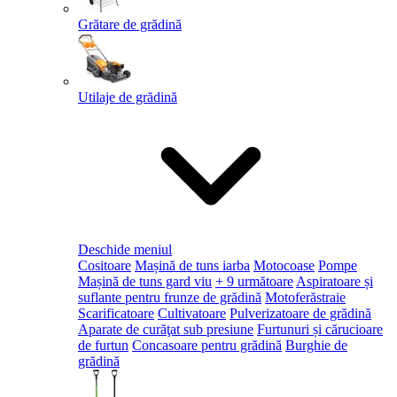
Grătare de grădină
Utilaje de grădină
Deschide meniul
Cositoare
Mașină de tuns iarba
Motocoase
Pompe
Mașină de tuns gard viu
+ 9 următoare
Aspiratoare și
suflante pentru frunze de grădină
Motoferăstraie
Scarificatoare
Cultivatoare
Pulverizatoare de grădină
Aparate de curăţat sub presiune
Furtunuri și cărucioare
de furtun
Concasoare pentru grădină
Burghie de
grădină