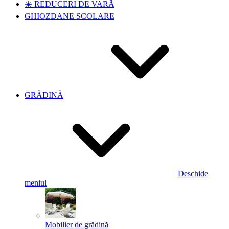
☀️ REDUCERI DE VARĂ
GHIOZDANE SCOLARE
GRĂDINĂ
Deschide
meniul
Mobilier de grădină