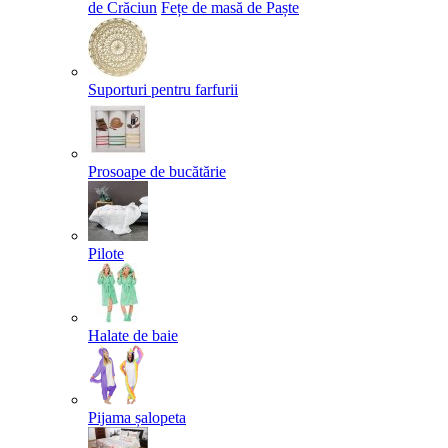
de Crăciun
Fețe de masă de Paște​
Suporturi pentru farfurii
Prosoape de bucătărie
Pilote
Halate de baie
Pijama șalopeta