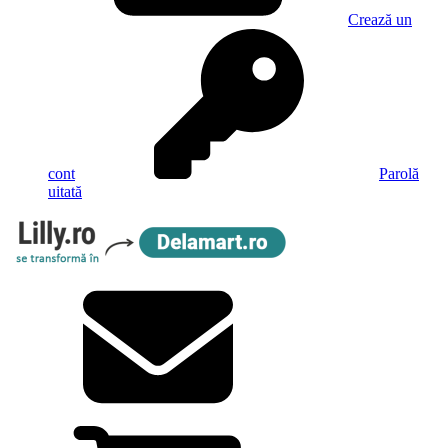
Crează un
cont
Parolă
uitată