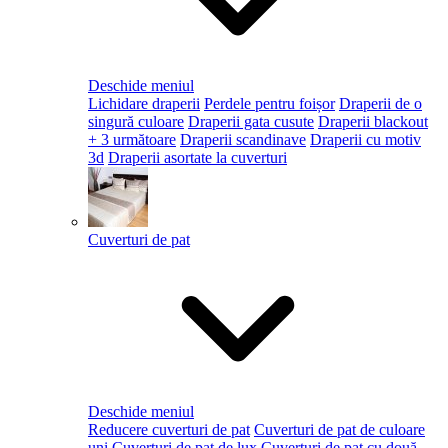
Deschide meniul
Lichidare draperii
Perdele pentru foișor
Draperii de o
singură culoare
Draperii gata cusute
Draperii blackout
+ 3 următoare
Draperii scandinave
Draperii cu motiv
3d
Draperii asortate la cuverturi
Cuverturi de pat
Deschide meniul
Reducere cuverturi de pat
Cuverturi de pat de culoare
uni
Cuverturi de pat de lux
Cuverturi de pat cu două