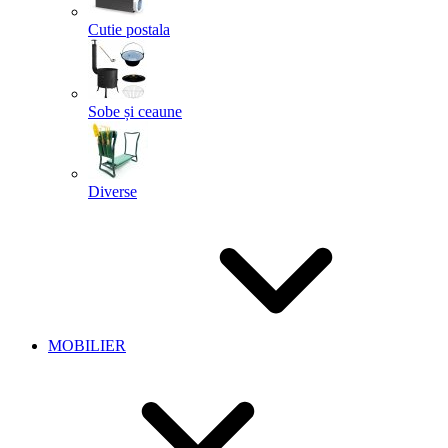
Cutie postala
Sobe și ceaune
Diverse
MOBILIER