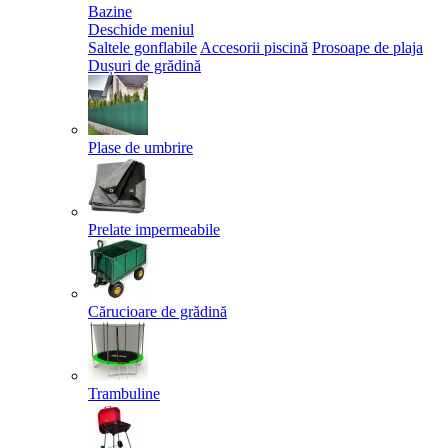
Bazine
Deschide meniul
Saltele gonflabile
Accesorii piscină
Prosoape de plaja
Dușuri de grădină
Plase de umbrire
Prelate impermeabile
Cărucioare de grădină
Trambuline