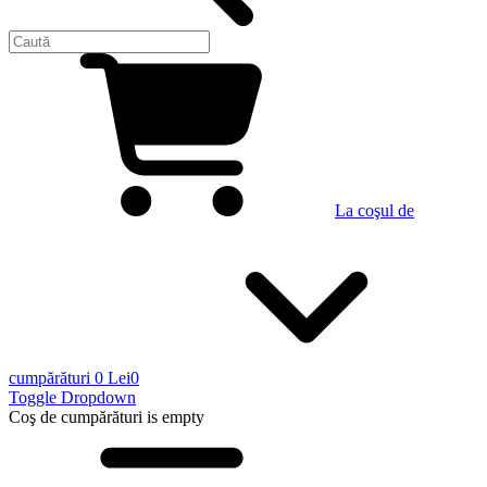
La coşul de
cumpărături
0 Lei
0
Toggle Dropdown
Coş de cumpărături
is empty