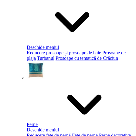
Deschide meniul
Reducere prosoape și prosoape de baie
Prosoape de
plaja
Turbanul
Prosoape cu tematică de Crăciun
Perne
Deschide meniul
Reducere fețe de pernă
Fețe de perne
Perne decorative