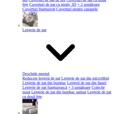
fețe
Cuverturi de pat cu motiv 3D
+ 2 următoare
Cuverturi franțuzești
Cuverturi pentru canapele
Lenjerie de pat
Deschide meniul
Reducere lenjerii de pat
Lenjerie de pat din microfibră
Lenjerie de pat din bumbac
Lenjerii de pat din flanel
Lenjerie de pat franțuzească
+ 3 următoare
Colecție
nouă
Lenjerie de pat din bumbac satinat
Lenjerie de pat
cu două fețe