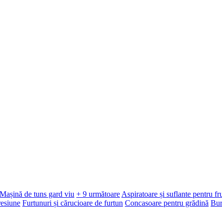
Mașină de tuns gard viu
+ 9 următoare
Aspiratoare și suflante pentru f
resiune
Furtunuri și cărucioare de furtun
Concasoare pentru grădină
Bur