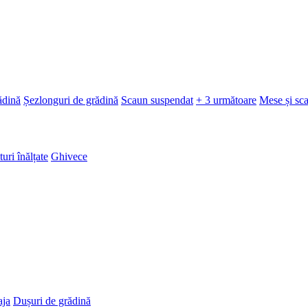
ădină
Șezlonguri de grădină
Scaun suspendat
+ 3 următoare
Mese și sc
turi înălțate
Ghivece
aja
Dușuri de grădină