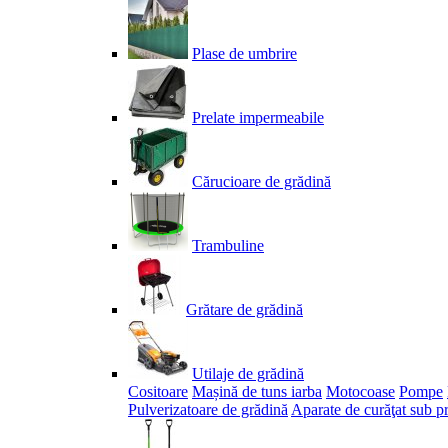
Plase de umbrire
Prelate impermeabile
Cărucioare de grădină
Trambuline
Grătare de grădină
Utilaje de grădină
Cositoare
Mașină de tuns iarba
Motocoase
Pompe
Pulverizatoare de grădină
Aparate de curăţat sub p