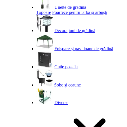
Unelte de grădina
Topoare
Foarfece pentru iarbă și arbuști
Decorațiuni de grădină
Foișoare și pavilioane de grădină
Cutie postala
Sobe și ceaune
Diverse