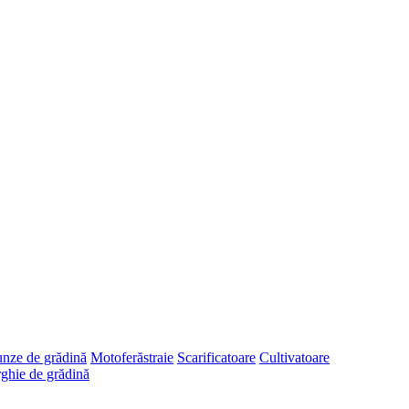
runze de grădină
Motoferăstraie
Scarificatoare
Cultivatoare
ghie de grădină