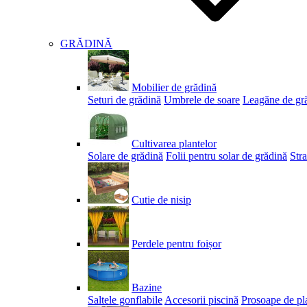
GRĂDINĂ
Mobilier de grădină
Seturi de grădină
Umbrele de soare
Leagăne de gr
Cultivarea plantelor
Solare de grădină
Folii pentru solar de grădină
Stra
Cutie de nisip
Perdele pentru foișor
Bazine
Saltele gonflabile
Accesorii piscină
Prosoape de pl