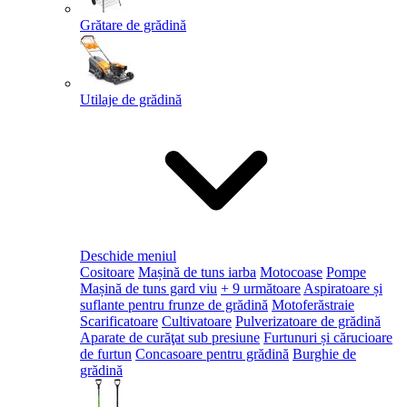
Grătare de grădină
Utilaje de grădină
Deschide meniul
Cositoare
Mașină de tuns iarba
Motocoase
Pompe
Mașină de tuns gard viu
+ 9 următoare
Aspiratoare și
suflante pentru frunze de grădină
Motoferăstraie
Scarificatoare
Cultivatoare
Pulverizatoare de grădină
Aparate de curăţat sub presiune
Furtunuri și cărucioare
de furtun
Concasoare pentru grădină
Burghie de
grădină