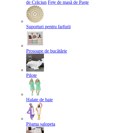
de Crăciun
Fețe de masă de Paște​
Suporturi pentru farfurii
Prosoape de bucătărie
Pilote
Halate de baie
Pijama șalopeta