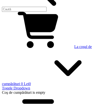
La coşul de
cumpărături
0 Lei
0
Toggle Dropdown
Coş de cumpărături
is empty