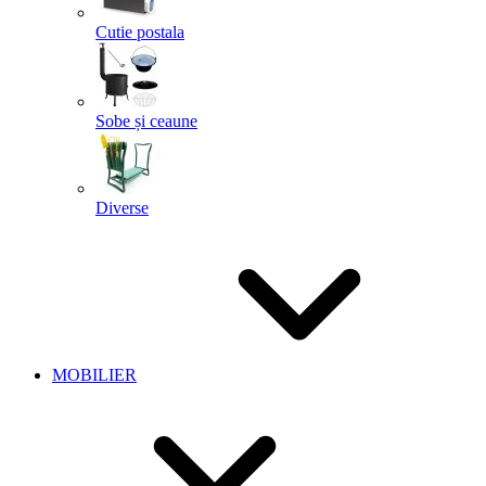
Cutie postala
Sobe și ceaune
Diverse
MOBILIER