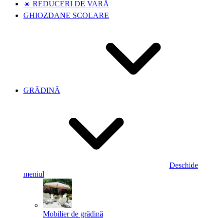
☀️ REDUCERI DE VARĂ
GHIOZDANE SCOLARE
GRĂDINĂ
Deschide
meniul
Mobilier de grădină