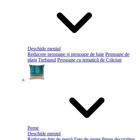
Deschide meniul
Reducere prosoape și prosoape de baie
Prosoape de
plaja
Turbanul
Prosoape cu tematică de Crăciun
Perne
Deschide meniul
Reducere fețe de pernă
Fețe de perne
Perne decorative