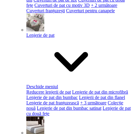
fețe
Cuverturi de pat cu motiv 3D
+ 2 următoare
Cuverturi franțuzești
Cuverturi pentru canapele
Lenjerie de pat
Deschide meniul
Reducere lenjerii de pat
Lenjerie de pat din microfibră
Lenjerie de pat din bumbac
Lenjerii de pat din flanel
Lenjerie de pat franțuzească
+ 3 următoare
Colecție
nouă
Lenjerie de pat din bumbac satinat
Lenjerie de pat
cu două fețe