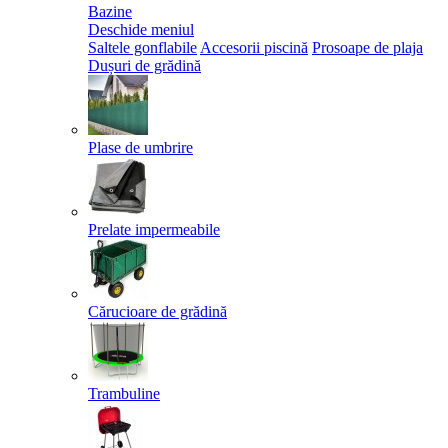
Bazine
Deschide meniul
Saltele gonflabile
Accesorii piscină
Prosoape de plaja
Dușuri de grădină
Plase de umbrire
Prelate impermeabile
Cărucioare de grădină
Trambuline