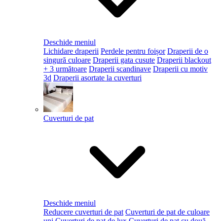
Deschide meniul
Lichidare draperii
Perdele pentru foișor
Draperii de o
singură culoare
Draperii gata cusute
Draperii blackout
+ 3 următoare
Draperii scandinave
Draperii cu motiv
3d
Draperii asortate la cuverturi
Cuverturi de pat
Deschide meniul
Reducere cuverturi de pat
Cuverturi de pat de culoare
uni
Cuverturi de pat de lux
Cuverturi de pat cu două