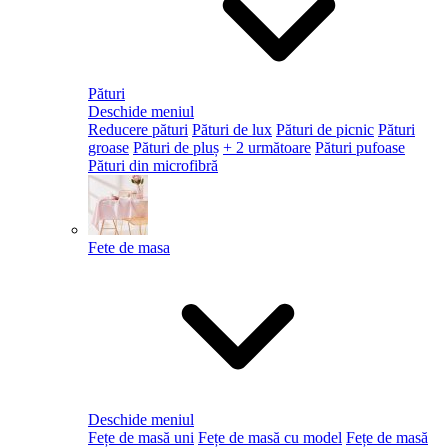
Pături
Deschide meniul
Reducere pături
Pături de lux
Pături de picnic
Pături
groase
Pături de pluș
+ 2 următoare
Pături pufoase
Pături din microfibră
Fete de masa
Deschide meniul
Fețe de masă uni
Fețe de masă cu model
Fețe de masă