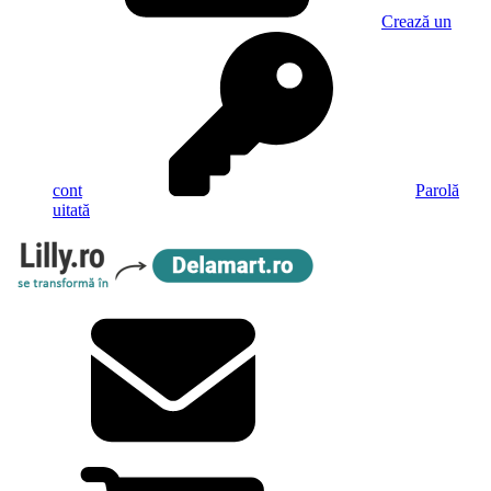
Crează un
cont
Parolă
uitată