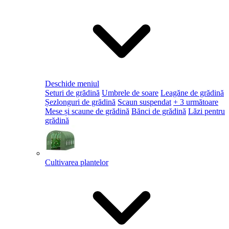
Deschide meniul
Seturi de grădină
Umbrele de soare
Leagăne de grădină
Șezlonguri de grădină
Scaun suspendat
+ 3 următoare
Mese și scaune de grădină
Bănci de grădină
Lăzi pentru
grădină
Cultivarea plantelor