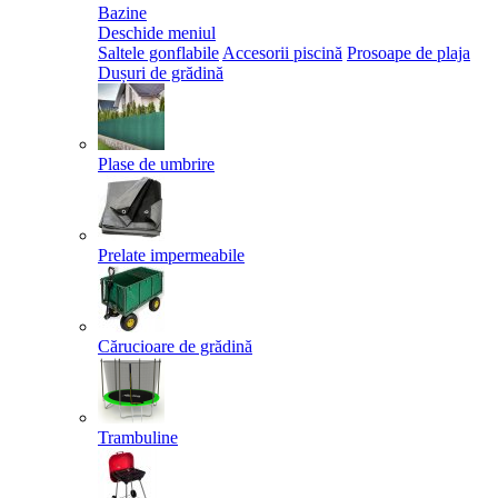
Bazine
Deschide meniul
Saltele gonflabile
Accesorii piscină
Prosoape de plaja
Dușuri de grădină
Plase de umbrire
Prelate impermeabile
Cărucioare de grădină
Trambuline