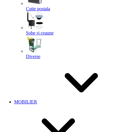
Cutie postala
Sobe și ceaune
Diverse
MOBILIER