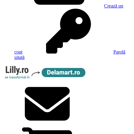
Crează un
cont
Parolă
uitată