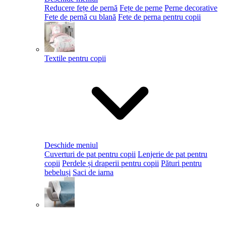
Reducere fețe de pernă
Fețe de perne
Perne decorative
Fete de pernă cu blană
Fete de perna pentru copii
Textile pentru copii
Deschide meniul
Cuverturi de pat pentru copii
Lenjerie de pat pentru
copii
Perdele și draperii pentru copii
Pături pentru
bebeluși
Saci de iarna