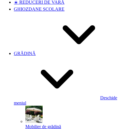
☀️ REDUCERI DE VARĂ
GHIOZDANE SCOLARE
GRĂDINĂ
Deschide
meniul
Mobilier de grădină