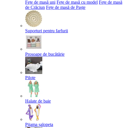
Fețe de masă uni
Fețe de masă cu model
Fețe de masă
de Crăciun
Fețe de masă de Paște​
Suporturi pentru farfurii
Prosoape de bucătărie
Pilote
Halate de baie
Pijama șalopeta