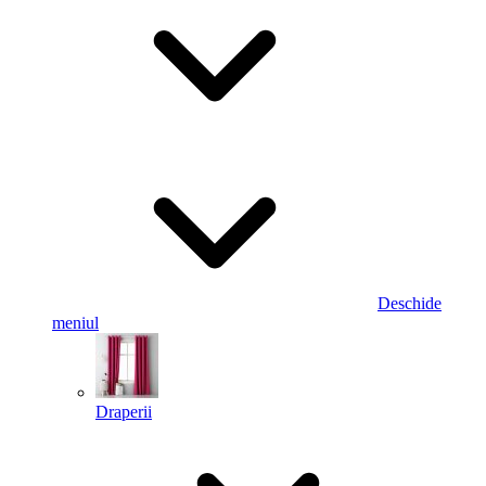
Deschide
meniul
Draperii