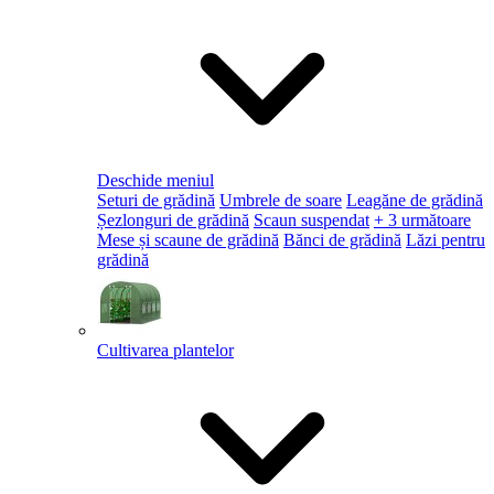
Deschide meniul
Seturi de grădină
Umbrele de soare
Leagăne de grădină
Șezlonguri de grădină
Scaun suspendat
+ 3 următoare
Mese și scaune de grădină
Bănci de grădină
Lăzi pentru
grădină
Cultivarea plantelor