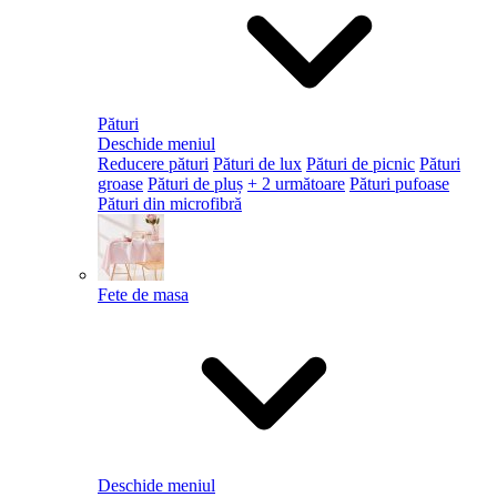
Pături
Deschide meniul
Reducere pături
Pături de lux
Pături de picnic
Pături
groase
Pături de pluș
+ 2 următoare
Pături pufoase
Pături din microfibră
Fete de masa
Deschide meniul