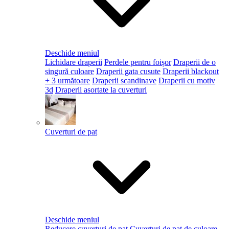
Deschide meniul
Lichidare draperii
Perdele pentru foișor
Draperii de o
singură culoare
Draperii gata cusute
Draperii blackout
+ 3 următoare
Draperii scandinave
Draperii cu motiv
3d
Draperii asortate la cuverturi
Cuverturi de pat
Deschide meniul
Reducere cuverturi de pat
Cuverturi de pat de culoare