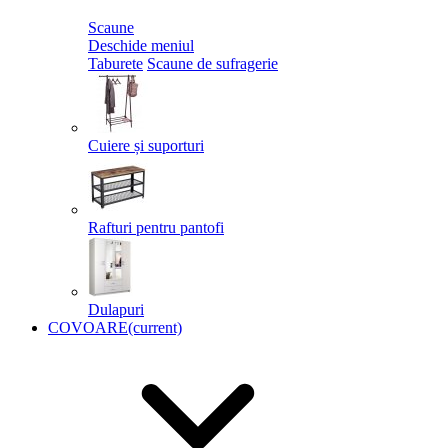
Scaune
Deschide meniul
Taburete
Scaune de sufragerie
Cuiere și suporturi
Rafturi pentru pantofi
Dulapuri
COVOARE
(current)