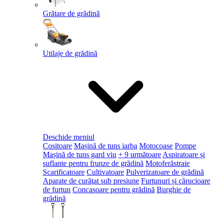
Grătare de grădină
Utilaje de grădină
Deschide meniul
Cositoare
Mașină de tuns iarba
Motocoase
Pompe
Mașină de tuns gard viu
+ 9 următoare
Aspiratoare și
suflante pentru frunze de grădină
Motoferăstraie
Scarificatoare
Cultivatoare
Pulverizatoare de grădină
Aparate de curăţat sub presiune
Furtunuri și cărucioare
de furtun
Concasoare pentru grădină
Burghie de
grădină