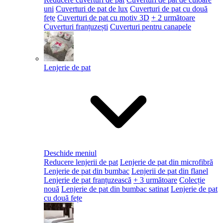
uni
Cuverturi de pat de lux
Cuverturi de pat cu două
fețe
Cuverturi de pat cu motiv 3D
+ 2 următoare
Cuverturi franțuzești
Cuverturi pentru canapele
Lenjerie de pat
Deschide meniul
Reducere lenjerii de pat
Lenjerie de pat din microfibră
Lenjerie de pat din bumbac
Lenjerii de pat din flanel
Lenjerie de pat franțuzească
+ 3 următoare
Colecție
nouă
Lenjerie de pat din bumbac satinat
Lenjerie de pat
cu două fețe