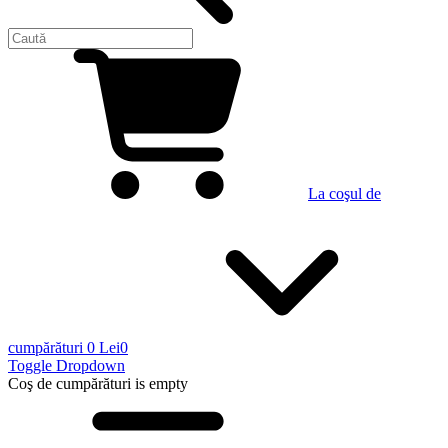
La coşul de
cumpărături
0 Lei
0
Toggle Dropdown
Coş de cumpărături
is empty