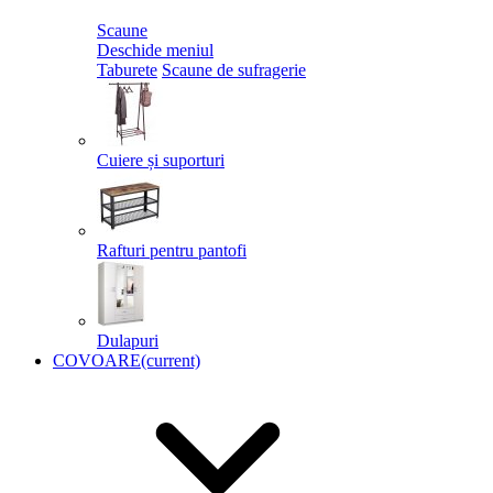
Scaune
Deschide meniul
Taburete
Scaune de sufragerie
Cuiere și suporturi
Rafturi pentru pantofi
Dulapuri
COVOARE
(current)