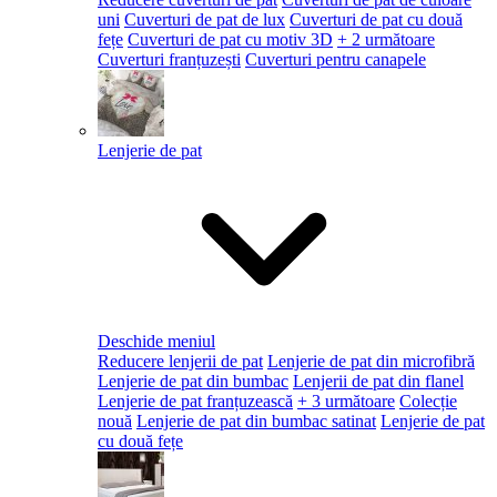
uni
Cuverturi de pat de lux
Cuverturi de pat cu două
fețe
Cuverturi de pat cu motiv 3D
+ 2 următoare
Cuverturi franțuzești
Cuverturi pentru canapele
Lenjerie de pat
Deschide meniul
Reducere lenjerii de pat
Lenjerie de pat din microfibră
Lenjerie de pat din bumbac
Lenjerii de pat din flanel
Lenjerie de pat franțuzească
+ 3 următoare
Colecție
nouă
Lenjerie de pat din bumbac satinat
Lenjerie de pat
cu două fețe