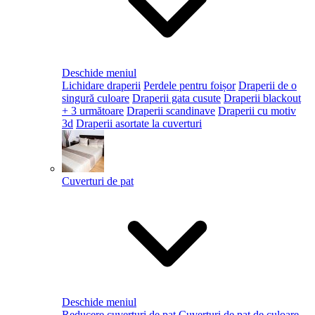
Deschide meniul
Lichidare draperii
Perdele pentru foișor
Draperii de o
singură culoare
Draperii gata cusute
Draperii blackout
+ 3 următoare
Draperii scandinave
Draperii cu motiv
3d
Draperii asortate la cuverturi
Cuverturi de pat
Deschide meniul
Reducere cuverturi de pat
Cuverturi de pat de culoare