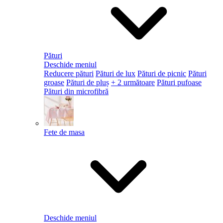
Pături
Deschide meniul
Reducere pături
Pături de lux
Pături de picnic
Pături
groase
Pături de pluș
+ 2 următoare
Pături pufoase
Pături din microfibră
Fete de masa
Deschide meniul