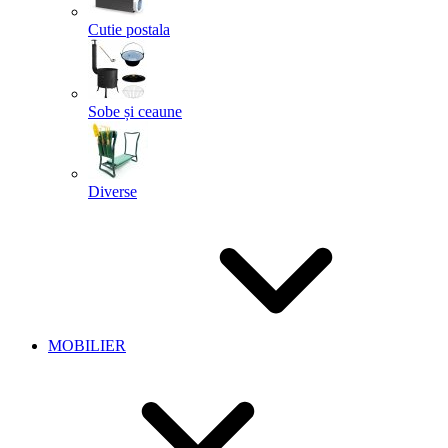
Cutie postala
Sobe și ceaune
Diverse
MOBILIER