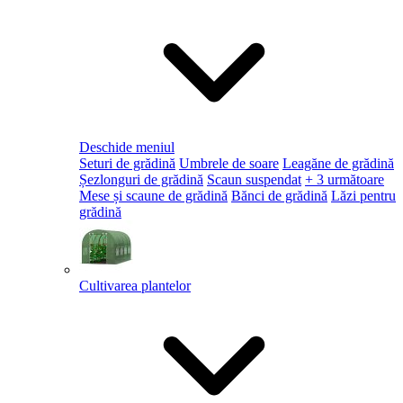
Deschide meniul
Seturi de grădină
Umbrele de soare
Leagăne de grădină
Șezlonguri de grădină
Scaun suspendat
+ 3 următoare
Mese și scaune de grădină
Bănci de grădină
Lăzi pentru
grădină
Cultivarea plantelor