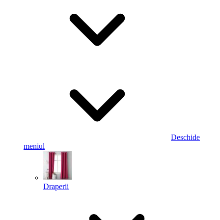
Deschide
meniul
Draperii