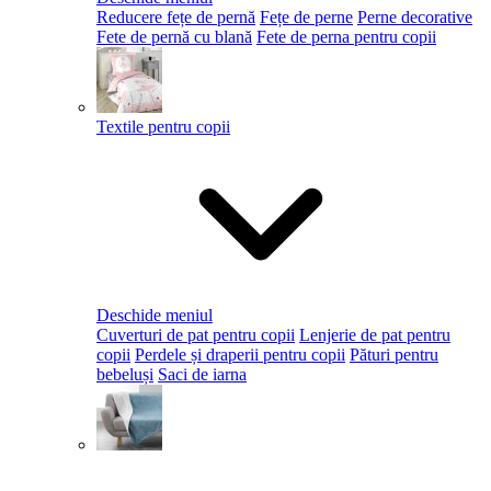
Reducere fețe de pernă
Fețe de perne
Perne decorative
Fete de pernă cu blană
Fete de perna pentru copii
Textile pentru copii
Deschide meniul
Cuverturi de pat pentru copii
Lenjerie de pat pentru
copii
Perdele și draperii pentru copii
Pături pentru
bebeluși
Saci de iarna