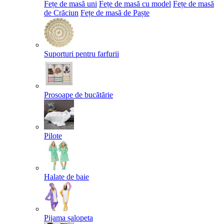
Fețe de masă uni
Fețe de masă cu model
Fețe de masă
de Crăciun
Fețe de masă de Paște​
Suporturi pentru farfurii
Prosoape de bucătărie
Pilote
Halate de baie
Pijama șalopeta