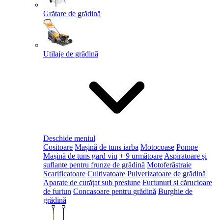
Grătare de grădină
Utilaje de grădină
Deschide meniul
Cositoare
Mașină de tuns iarba
Motocoase
Pompe
Mașină de tuns gard viu
+ 9 următoare
Aspiratoare și
suflante pentru frunze de grădină
Motoferăstraie
Scarificatoare
Cultivatoare
Pulverizatoare de grădină
Aparate de curăţat sub presiune
Furtunuri și cărucioare
de furtun
Concasoare pentru grădină
Burghie de
grădină