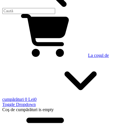
La coşul de
cumpărături
0 Lei
0
Toggle Dropdown
Coş de cumpărături
is empty