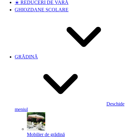
☀️ REDUCERI DE VARĂ
GHIOZDANE SCOLARE
GRĂDINĂ
Deschide
meniul
Mobilier de grădină