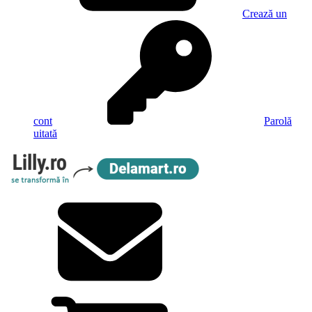
Crează un
cont
Parolă
uitată