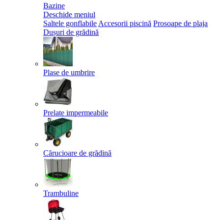
Bazine
Deschide meniul
Saltele gonflabile
Accesorii piscină
Prosoape de plaja
Dușuri de grădină
Plase de umbrire
Prelate impermeabile
Cărucioare de grădină
Trambuline