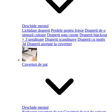
Deschide meniul
Lichidare draperii
Perdele pentru foișor
Draperii de o
singură culoare
Draperii gata cusute
Draperii blackout
+ 3 următoare
Draperii scandinave
Draperii cu motiv
3d
Draperii asortate la cuverturi
Cuverturi de pat
Deschide meniul
Reducere cuverturi de pat
Cuverturi de pat de culoare