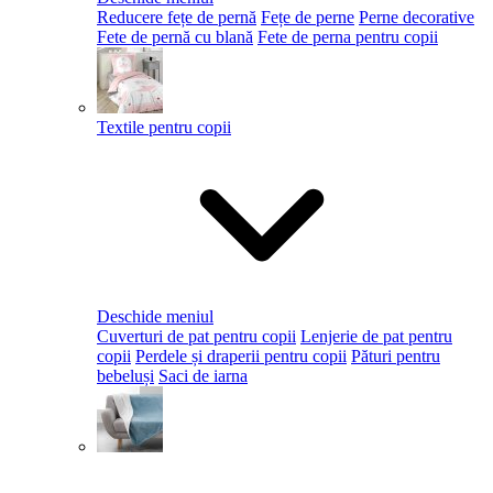
Reducere fețe de pernă
Fețe de perne
Perne decorative
Fete de pernă cu blană
Fete de perna pentru copii
Textile pentru copii
Deschide meniul
Cuverturi de pat pentru copii
Lenjerie de pat pentru
copii
Perdele și draperii pentru copii
Pături pentru
bebeluși
Saci de iarna