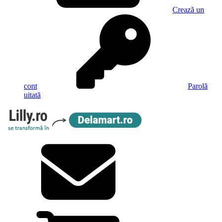
Crează un
cont
Parolă
uitată