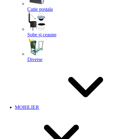
Cutie postala
Sobe și ceaune
Diverse
MOBILIER