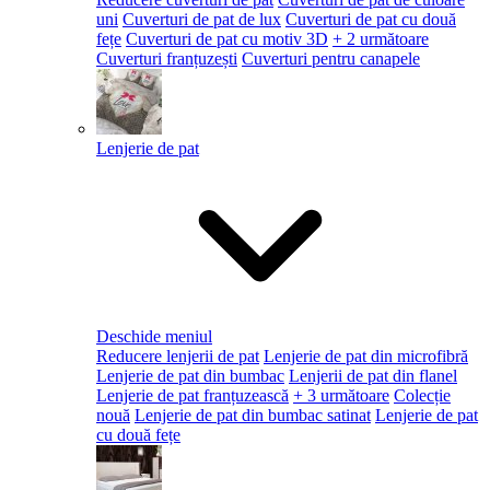
uni
Cuverturi de pat de lux
Cuverturi de pat cu două
fețe
Cuverturi de pat cu motiv 3D
+ 2 următoare
Cuverturi franțuzești
Cuverturi pentru canapele
Lenjerie de pat
Deschide meniul
Reducere lenjerii de pat
Lenjerie de pat din microfibră
Lenjerie de pat din bumbac
Lenjerii de pat din flanel
Lenjerie de pat franțuzească
+ 3 următoare
Colecție
nouă
Lenjerie de pat din bumbac satinat
Lenjerie de pat
cu două fețe