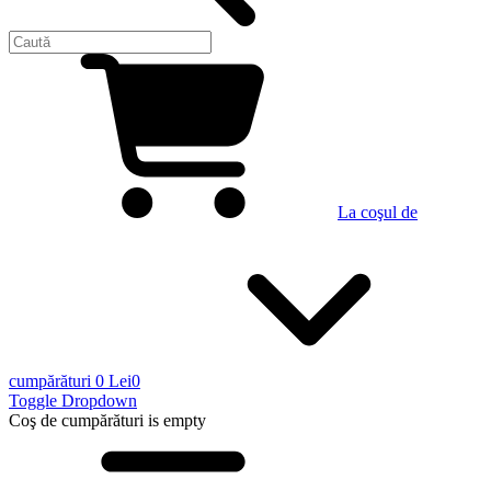
La coşul de
cumpărături
0 Lei
0
Toggle Dropdown
Coş de cumpărături
is empty