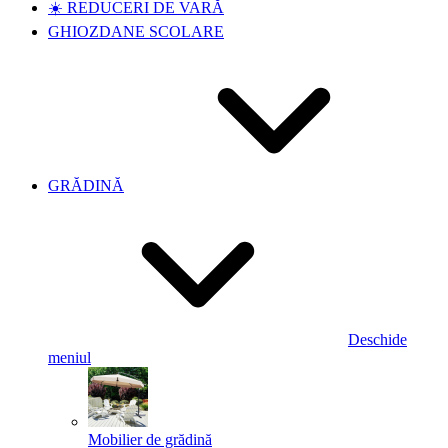
☀️ REDUCERI DE VARĂ
GHIOZDANE SCOLARE
GRĂDINĂ
Deschide
meniul
Mobilier de grădină