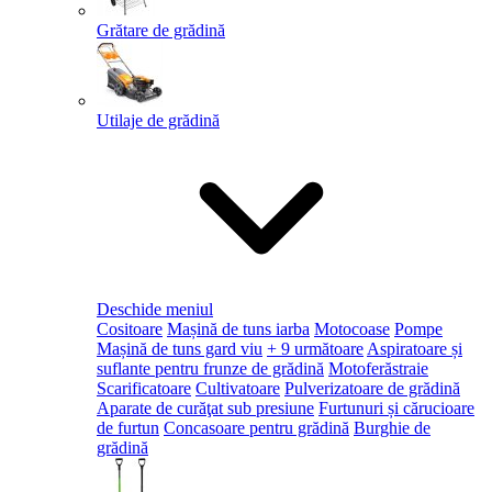
Grătare de grădină
Utilaje de grădină
Deschide meniul
Cositoare
Mașină de tuns iarba
Motocoase
Pompe
Mașină de tuns gard viu
+ 9 următoare
Aspiratoare și
suflante pentru frunze de grădină
Motoferăstraie
Scarificatoare
Cultivatoare
Pulverizatoare de grădină
Aparate de curăţat sub presiune
Furtunuri și cărucioare
de furtun
Concasoare pentru grădină
Burghie de
grădină