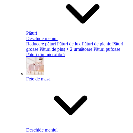
Pături
Deschide meniul
Reducere pături
Pături de lux
Pături de picnic
Pături
groase
Pături de pluș
+ 2 următoare
Pături pufoase
Pături din microfibră
Fete de masa
Deschide meniul