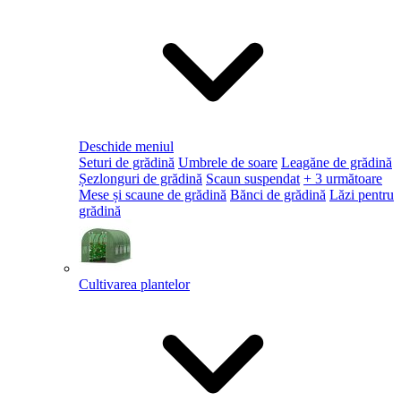
Deschide meniul
Seturi de grădină
Umbrele de soare
Leagăne de grădină
Șezlonguri de grădină
Scaun suspendat
+ 3 următoare
Mese și scaune de grădină
Bănci de grădină
Lăzi pentru
grădină
Cultivarea plantelor