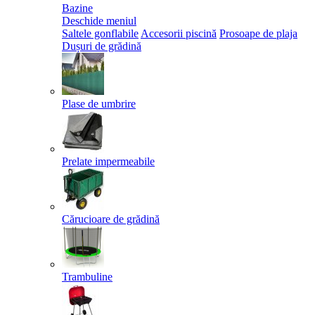
Bazine
Deschide meniul
Saltele gonflabile
Accesorii piscină
Prosoape de plaja
Dușuri de grădină
Plase de umbrire
Prelate impermeabile
Cărucioare de grădină
Trambuline