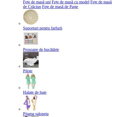
Fețe de masă uni
Fețe de masă cu model
Fețe de masă
de Crăciun
Fețe de masă de Paște​
Suporturi pentru farfurii
Prosoape de bucătărie
Pilote
Halate de baie
Pijama șalopeta