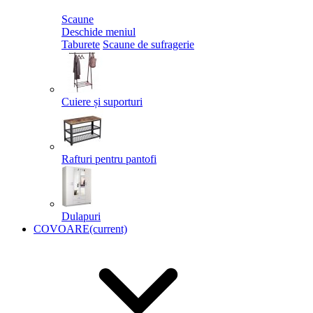
Scaune
Deschide meniul
Taburete
Scaune de sufragerie
Cuiere și suporturi
Rafturi pentru pantofi
Dulapuri
COVOARE
(current)