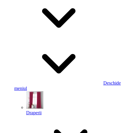
Deschide
meniul
Draperii