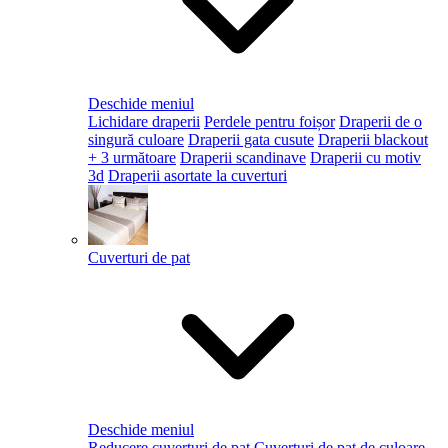
Deschide meniul
Lichidare draperii
Perdele pentru foișor
Draperii de o
singură culoare
Draperii gata cusute
Draperii blackout
+ 3 următoare
Draperii scandinave
Draperii cu motiv
3d
Draperii asortate la cuverturi
Cuverturi de pat
Deschide meniul
Reducere cuverturi de pat
Cuverturi de pat de culoare