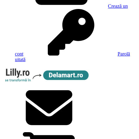
Crează un
cont
Parolă
uitată