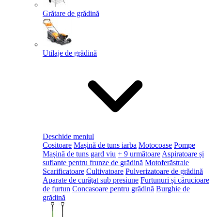
Grătare de grădină
Utilaje de grădină
Deschide meniul
Cositoare
Mașină de tuns iarba
Motocoase
Pompe
Mașină de tuns gard viu
+ 9 următoare
Aspiratoare și
suflante pentru frunze de grădină
Motoferăstraie
Scarificatoare
Cultivatoare
Pulverizatoare de grădină
Aparate de curăţat sub presiune
Furtunuri și cărucioare
de furtun
Concasoare pentru grădină
Burghie de
grădină