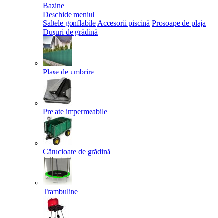
Bazine
Deschide meniul
Saltele gonflabile
Accesorii piscină
Prosoape de plaja
Dușuri de grădină
Plase de umbrire
Prelate impermeabile
Cărucioare de grădină
Trambuline