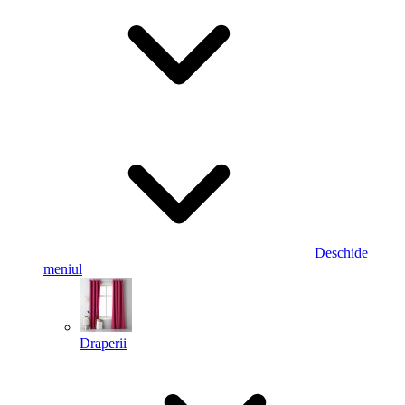
Deschide
meniul
Draperii