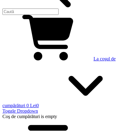
La coşul de
cumpărături
0 Lei
0
Toggle Dropdown
Coş de cumpărături
is empty