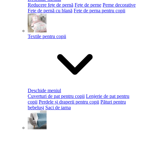
Reducere fețe de pernă
Fețe de perne
Perne decorative
Fete de pernă cu blană
Fete de perna pentru copii
Textile pentru copii
Deschide meniul
Cuverturi de pat pentru copii
Lenjerie de pat pentru
copii
Perdele și draperii pentru copii
Pături pentru
bebeluși
Saci de iarna