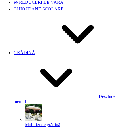
☀️ REDUCERI DE VARĂ
GHIOZDANE SCOLARE
GRĂDINĂ
Deschide
meniul
Mobilier de grădină