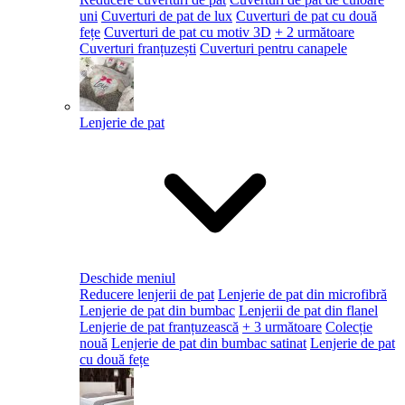
uni
Cuverturi de pat de lux
Cuverturi de pat cu două
fețe
Cuverturi de pat cu motiv 3D
+ 2 următoare
Cuverturi franțuzești
Cuverturi pentru canapele
Lenjerie de pat
Deschide meniul
Reducere lenjerii de pat
Lenjerie de pat din microfibră
Lenjerie de pat din bumbac
Lenjerii de pat din flanel
Lenjerie de pat franțuzească
+ 3 următoare
Colecție
nouă
Lenjerie de pat din bumbac satinat
Lenjerie de pat
cu două fețe