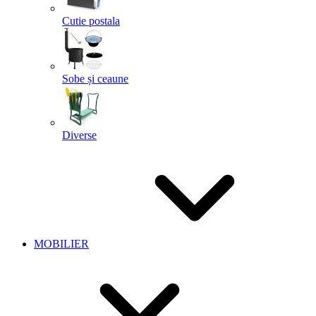
Cutie postala
Sobe și ceaune
Diverse
MOBILIER