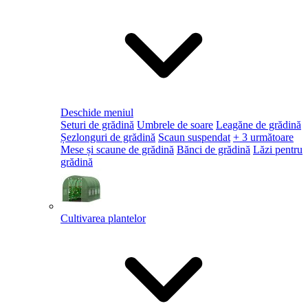
Deschide meniul
Seturi de grădină
Umbrele de soare
Leagăne de grădină
Șezlonguri de grădină
Scaun suspendat
+ 3 următoare
Mese și scaune de grădină
Bănci de grădină
Lăzi pentru
grădină
Cultivarea plantelor