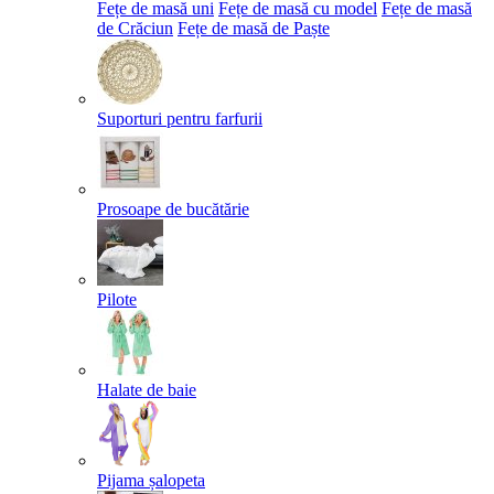
Fețe de masă uni
Fețe de masă cu model
Fețe de masă
de Crăciun
Fețe de masă de Paște​
Suporturi pentru farfurii
Prosoape de bucătărie
Pilote
Halate de baie
Pijama șalopeta