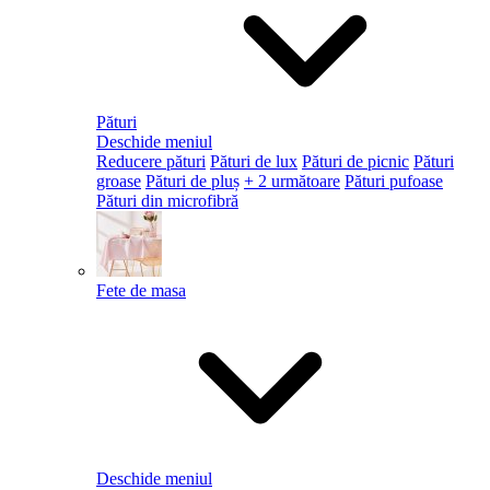
Pături
Deschide meniul
Reducere pături
Pături de lux
Pături de picnic
Pături
groase
Pături de pluș
+ 2 următoare
Pături pufoase
Pături din microfibră
Fete de masa
Deschide meniul