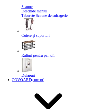
Scaune
Deschide meniul
Taburete
Scaune de sufragerie
Cuiere și suporturi
Rafturi pentru pantofi
Dulapuri
COVOARE
(current)