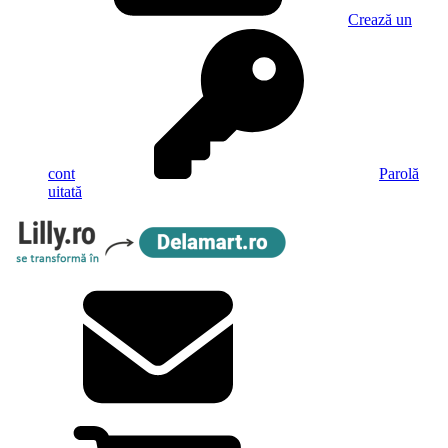
Crează un
cont
Parolă
uitată