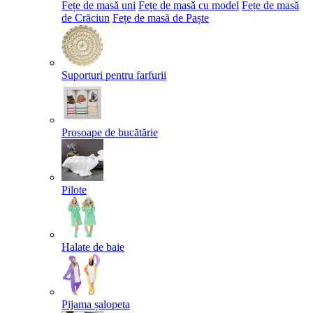
Fețe de masă uni
Fețe de masă cu model
Fețe de masă
de Crăciun
Fețe de masă de Paște​
Suporturi pentru farfurii
Prosoape de bucătărie
Pilote
Halate de baie
Pijama șalopeta