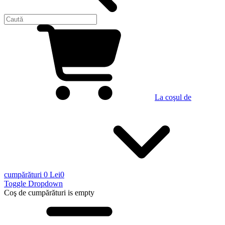
La coşul de
cumpărături
0 Lei
0
Toggle Dropdown
Coş de cumpărături
is empty