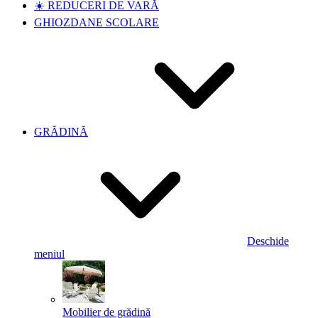
☀️ REDUCERI DE VARĂ
GHIOZDANE SCOLARE
GRĂDINĂ
Deschide
meniul
Mobilier de grădină