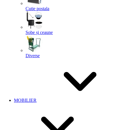
Cutie postala
Sobe și ceaune
Diverse
MOBILIER