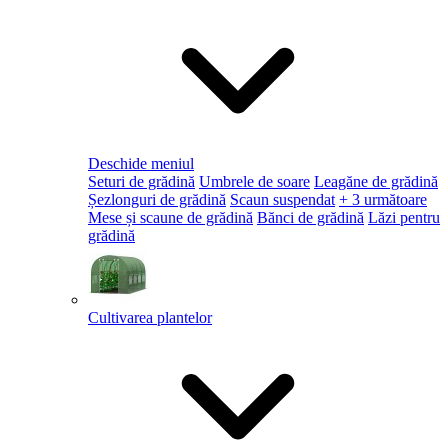
Deschide meniul
Seturi de grădină
Umbrele de soare
Leagăne de grădină
Șezlonguri de grădină
Scaun suspendat
+ 3 următoare
Mese și scaune de grădină
Bănci de grădină
Lăzi pentru
grădină
Cultivarea plantelor