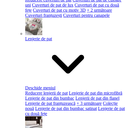
uni
Cuverturi de pat de lux
Cuverturi de pat cu două
fețe
Cuverturi de pat cu motiv 3D
+ 2 următoare
Cuverturi franțuzești
Cuverturi pentru canapele
Lenjerie de pat
Deschide meniul
Reducere lenjerii de pat
Lenjerie de pat din microfibră
Lenjerie de pat din bumbac
Lenjerii de pat din flanel
Lenjerie de pat franțuzească
+ 3 următoare
Colecție
nouă
Lenjerie de pat din bumbac satinat
Lenjerie de pat
cu două fețe