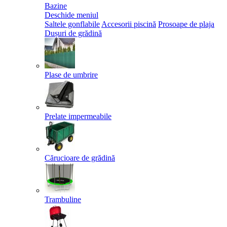
Bazine
Deschide meniul
Saltele gonflabile
Accesorii piscină
Prosoape de plaja
Dușuri de grădină
Plase de umbrire
Prelate impermeabile
Cărucioare de grădină
Trambuline