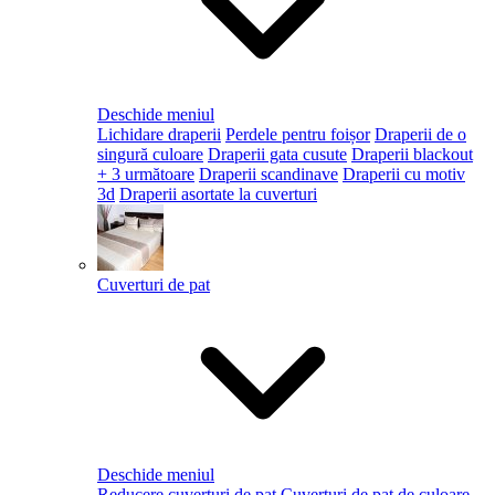
Deschide meniul
Lichidare draperii
Perdele pentru foișor
Draperii de o
singură culoare
Draperii gata cusute
Draperii blackout
+ 3 următoare
Draperii scandinave
Draperii cu motiv
3d
Draperii asortate la cuverturi
Cuverturi de pat
Deschide meniul
Reducere cuverturi de pat
Cuverturi de pat de culoare