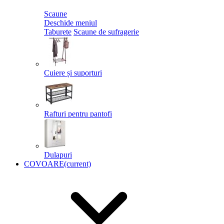
Scaune
Deschide meniul
Taburete
Scaune de sufragerie
Cuiere și suporturi
Rafturi pentru pantofi
Dulapuri
COVOARE
(current)