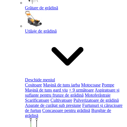
Grătare de grădină
Utilaje de grădină
Deschide meniul
Cositoare
Mașină de tuns iarba
Motocoase
Pompe
Mașină de tuns gard viu
+ 9 următoare
Aspiratoare și
suflante pentru frunze de grădină
Motoferăstraie
Scarificatoare
Cultivatoare
Pulverizatoare de grădină
Aparate de curăţat sub presiune
Furtunuri și cărucioare
de furtun
Concasoare pentru grădină
Burghie de
grădină