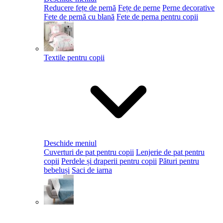
Reducere fețe de pernă
Fețe de perne
Perne decorative
Fete de pernă cu blană
Fete de perna pentru copii
Textile pentru copii
Deschide meniul
Cuverturi de pat pentru copii
Lenjerie de pat pentru
copii
Perdele și draperii pentru copii
Pături pentru
bebeluși
Saci de iarna