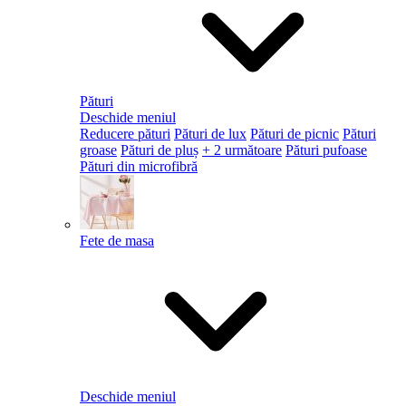
Pături
Deschide meniul
Reducere pături
Pături de lux
Pături de picnic
Pături
groase
Pături de pluș
+ 2 următoare
Pături pufoase
Pături din microfibră
Fete de masa
Deschide meniul