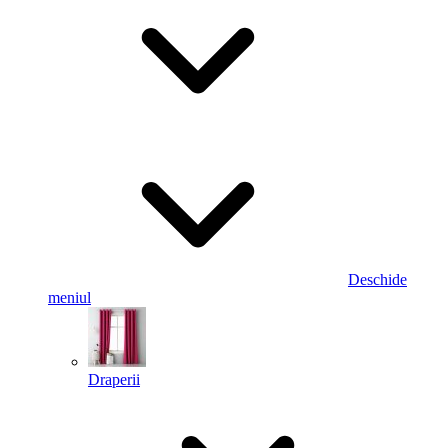
Deschide
meniul
Draperii