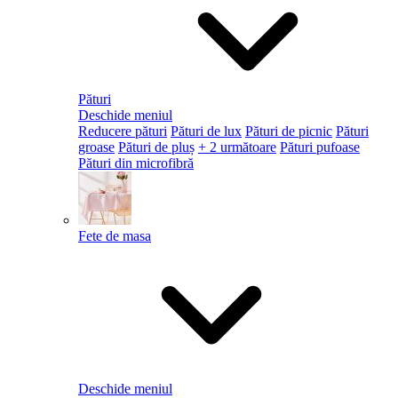
Pături
Deschide meniul
Reducere pături
Pături de lux
Pături de picnic
Pături
groase
Pături de pluș
+ 2 următoare
Pături pufoase
Pături din microfibră
Fete de masa
Deschide meniul