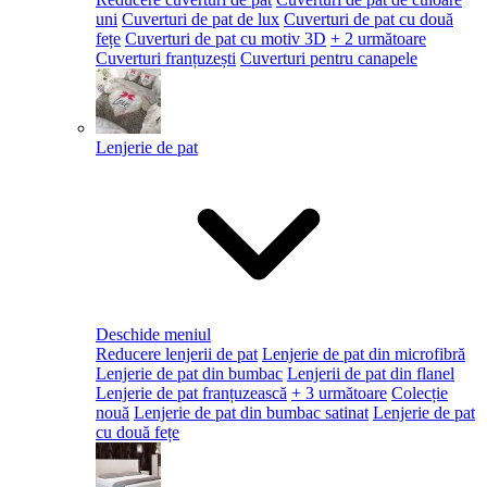
uni
Cuverturi de pat de lux
Cuverturi de pat cu două
fețe
Cuverturi de pat cu motiv 3D
+ 2 următoare
Cuverturi franțuzești
Cuverturi pentru canapele
Lenjerie de pat
Deschide meniul
Reducere lenjerii de pat
Lenjerie de pat din microfibră
Lenjerie de pat din bumbac
Lenjerii de pat din flanel
Lenjerie de pat franțuzească
+ 3 următoare
Colecție
nouă
Lenjerie de pat din bumbac satinat
Lenjerie de pat
cu două fețe