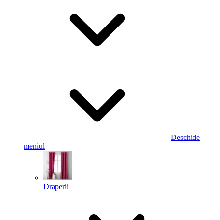
Deschide
meniul
Draperii