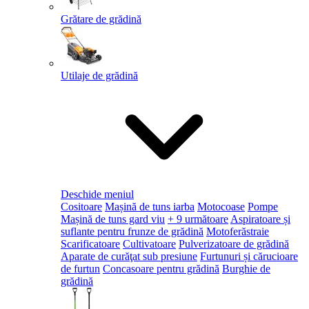
Grătare de grădină
Utilaje de grădină
Deschide meniul
Cositoare
Mașină de tuns iarba
Motocoase
Pompe
Mașină de tuns gard viu
+ 9 următoare
Aspiratoare și
suflante pentru frunze de grădină
Motoferăstraie
Scarificatoare
Cultivatoare
Pulverizatoare de grădină
Aparate de curăţat sub presiune
Furtunuri și cărucioare
de furtun
Concasoare pentru grădină
Burghie de
grădină