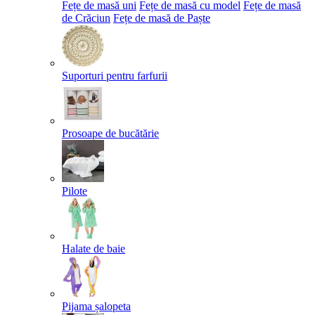
Fețe de masă uni
Fețe de masă cu model
Fețe de masă
de Crăciun
Fețe de masă de Paște​
Suporturi pentru farfurii
Prosoape de bucătărie
Pilote
Halate de baie
Pijama șalopeta