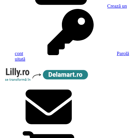
Crează un
cont
Parolă
uitată