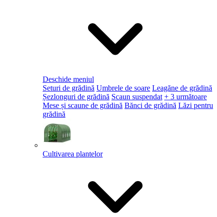
Deschide meniul
Seturi de grădină
Umbrele de soare
Leagăne de grădină
Șezlonguri de grădină
Scaun suspendat
+ 3 următoare
Mese și scaune de grădină
Bănci de grădină
Lăzi pentru
grădină
Cultivarea plantelor