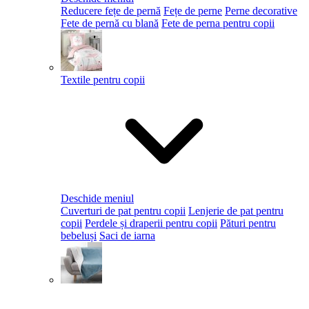
Reducere fețe de pernă
Fețe de perne
Perne decorative
Fete de pernă cu blană
Fete de perna pentru copii
Textile pentru copii
Deschide meniul
Cuverturi de pat pentru copii
Lenjerie de pat pentru
copii
Perdele și draperii pentru copii
Pături pentru
bebeluși
Saci de iarna