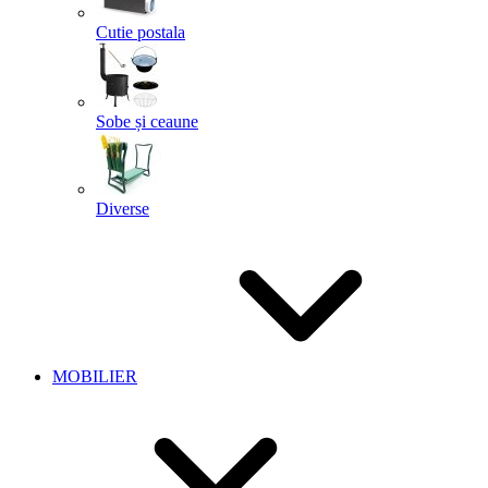
Cutie postala
Sobe și ceaune
Diverse
MOBILIER