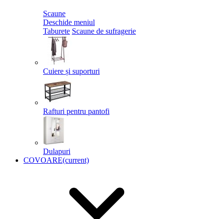
Scaune
Deschide meniul
Taburete
Scaune de sufragerie
Cuiere și suporturi
Rafturi pentru pantofi
Dulapuri
COVOARE
(current)