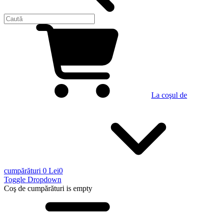
La coşul de
cumpărături
0 Lei
0
Toggle Dropdown
Coş de cumpărături
is empty