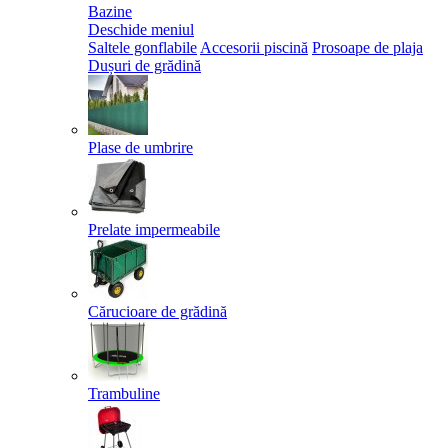
Bazine
Deschide meniul
Saltele gonflabile
Accesorii piscină
Prosoape de plaja
Dușuri de grădină
Plase de umbrire
Prelate impermeabile
Cărucioare de grădină
Trambuline