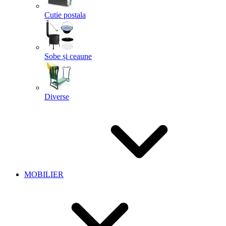
Cutie postala
Sobe și ceaune
Diverse
MOBILIER