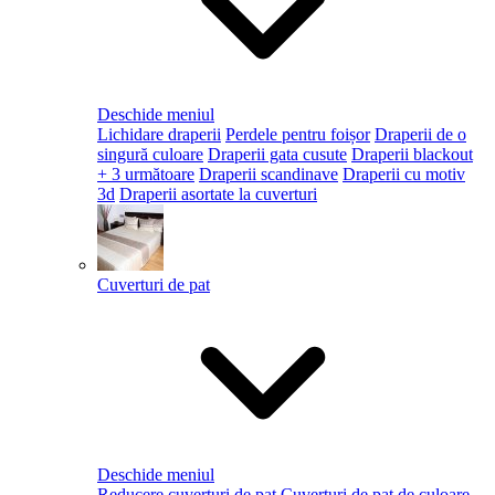
Deschide meniul
Lichidare draperii
Perdele pentru foișor
Draperii de o
singură culoare
Draperii gata cusute
Draperii blackout
+ 3 următoare
Draperii scandinave
Draperii cu motiv
3d
Draperii asortate la cuverturi
Cuverturi de pat
Deschide meniul
Reducere cuverturi de pat
Cuverturi de pat de culoare