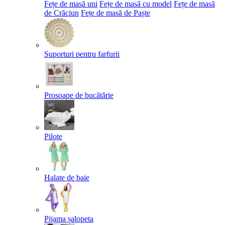
Fețe de masă uni
Fețe de masă cu model
Fețe de masă
de Crăciun
Fețe de masă de Paște​
Suporturi pentru farfurii
Prosoape de bucătărie
Pilote
Halate de baie
Pijama șalopeta