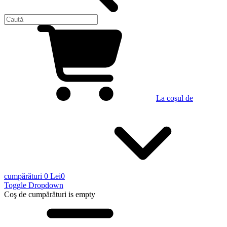
La coşul de
cumpărături
0 Lei
0
Toggle Dropdown
Coş de cumpărături
is empty