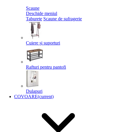
Scaune
Deschide meniul
Taburete
Scaune de sufragerie
Cuiere și suporturi
Rafturi pentru pantofi
Dulapuri
COVOARE
(current)