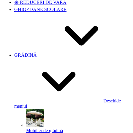
☀️ REDUCERI DE VARĂ
GHIOZDANE SCOLARE
GRĂDINĂ
Deschide
meniul
Mobilier de grădină