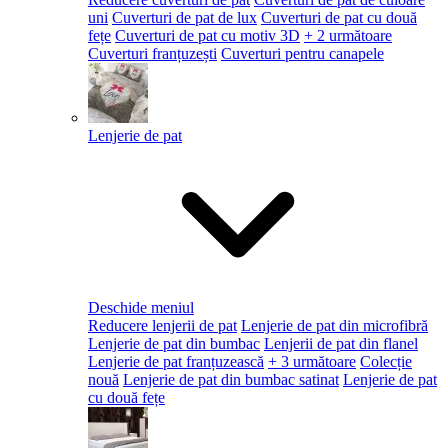
uni
Cuverturi de pat de lux
Cuverturi de pat cu două
fețe
Cuverturi de pat cu motiv 3D
+ 2 următoare
Cuverturi franțuzești
Cuverturi pentru canapele
Lenjerie de pat
Deschide meniul
Reducere lenjerii de pat
Lenjerie de pat din microfibră
Lenjerie de pat din bumbac
Lenjerii de pat din flanel
Lenjerie de pat franțuzească
+ 3 următoare
Colecție
nouă
Lenjerie de pat din bumbac satinat
Lenjerie de pat
cu două fețe