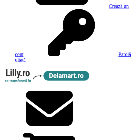
Crează un
cont
Parolă
uitată