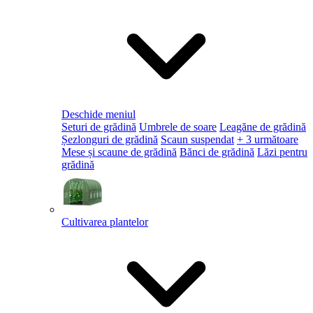
Deschide meniul
Seturi de grădină
Umbrele de soare
Leagăne de grădină
Șezlonguri de grădină
Scaun suspendat
+ 3 următoare
Mese și scaune de grădină
Bănci de grădină
Lăzi pentru
grădină
Cultivarea plantelor