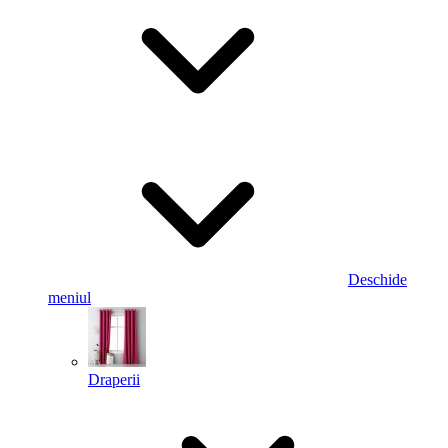
Deschide
meniul
Draperii