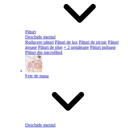
Pături
Deschide meniul
Reducere pături
Pături de lux
Pături de picnic
Pături
groase
Pături de pluș
+ 2 următoare
Pături pufoase
Pături din microfibră
Fete de masa
Deschide meniul