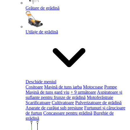
Grătare de grădină
Utilaje de grădină
Deschide meniul
Cositoare
Mașină de tuns iarba
Motocoase
Pompe
Mașină de tuns gard viu
+ 9 următoare
Aspiratoare și
suflante pentru frunze de grădină
Motoferăstraie
Scarificatoare
Cultivatoare
Pulverizatoare de grădină
Aparate de curăţat sub presiune
Furtunuri și cărucioare
de furtun
Concasoare pentru grădină
Burghie de
grădină