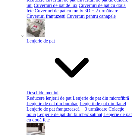
uni
Cuverturi de pat de lux
Cuverturi de pat cu două
fețe
Cuverturi de pat cu motiv 3D
+ 2 următoare
Cuverturi franțuzești
Cuverturi pentru canapele
Lenjerie de pat
Deschide meniul
Reducere lenjerii de pat
Lenjerie de pat din microfibră
Lenjerie de pat din bumbac
Lenjerii de pat din flanel
Lenjerie de pat franțuzească
+ 3 următoare
Colecție
nouă
Lenjerie de pat din bumbac satinat
Lenjerie de pat
cu două fețe