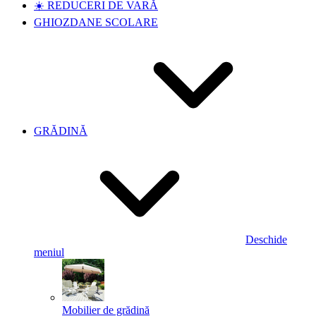
☀️ REDUCERI DE VARĂ
GHIOZDANE SCOLARE
GRĂDINĂ
Deschide
meniul
Mobilier de grădină