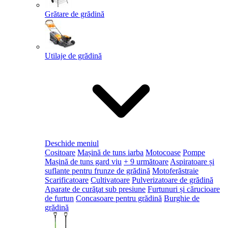
Grătare de grădină
Utilaje de grădină
Deschide meniul
Cositoare
Mașină de tuns iarba
Motocoase
Pompe
Mașină de tuns gard viu
+ 9 următoare
Aspiratoare și
suflante pentru frunze de grădină
Motoferăstraie
Scarificatoare
Cultivatoare
Pulverizatoare de grădină
Aparate de curăţat sub presiune
Furtunuri și cărucioare
de furtun
Concasoare pentru grădină
Burghie de
grădină