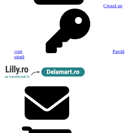
Crează un
cont
Parolă
uitată