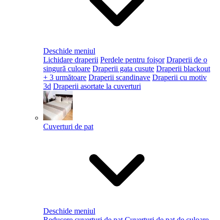
Deschide meniul
Lichidare draperii
Perdele pentru foișor
Draperii de o
singură culoare
Draperii gata cusute
Draperii blackout
+ 3 următoare
Draperii scandinave
Draperii cu motiv
3d
Draperii asortate la cuverturi
Cuverturi de pat
Deschide meniul
Reducere cuverturi de pat
Cuverturi de pat de culoare