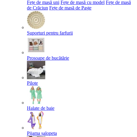
Fețe de masă uni
Fețe de masă cu model
Fețe de masă
de Crăciun
Fețe de masă de Paște​
Suporturi pentru farfurii
Prosoape de bucătărie
Pilote
Halate de baie
Pijama șalopeta