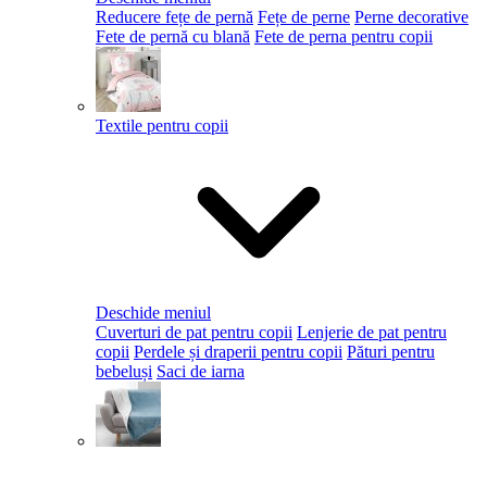
Reducere fețe de pernă
Fețe de perne
Perne decorative
Fete de pernă cu blană
Fete de perna pentru copii
Textile pentru copii
Deschide meniul
Cuverturi de pat pentru copii
Lenjerie de pat pentru
copii
Perdele și draperii pentru copii
Pături pentru
bebeluși
Saci de iarna