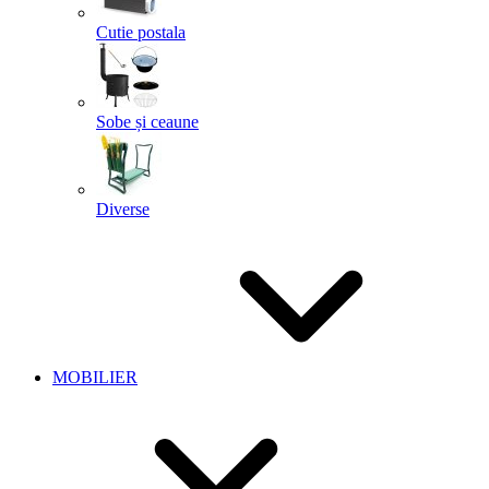
Cutie postala
Sobe și ceaune
Diverse
MOBILIER