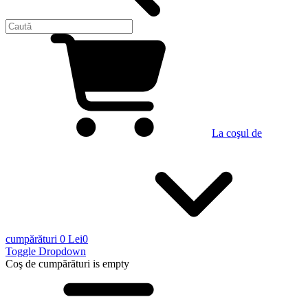
La coşul de
cumpărături
0 Lei
0
Toggle Dropdown
Coş de cumpărături
is empty