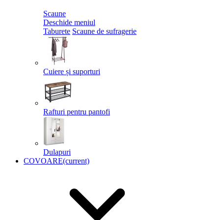
Scaune
Deschide meniul
Taburete
Scaune de sufragerie
Cuiere și suporturi
Rafturi pentru pantofi
Dulapuri
COVOARE
(current)