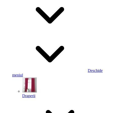
Deschide
meniul
Draperii