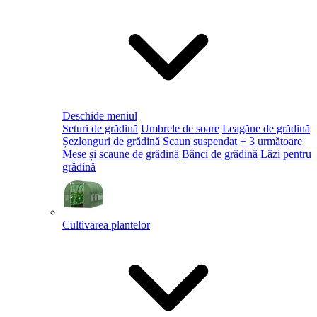
Deschide meniul
Seturi de grădină
Umbrele de soare
Leagăne de grădină
Șezlonguri de grădină
Scaun suspendat
+ 3 următoare
Mese și scaune de grădină
Bănci de grădină
Lăzi pentru
grădină
Cultivarea plantelor