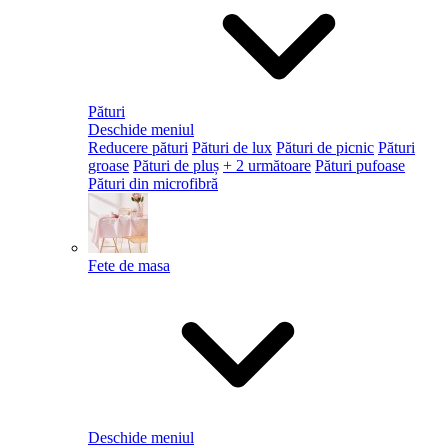
Pături
Deschide meniul
Reducere pături
Pături de lux
Pături de picnic
Pături
groase
Pături de pluș
+ 2 următoare
Pături pufoase
Pături din microfibră
Fete de masa
Deschide meniul