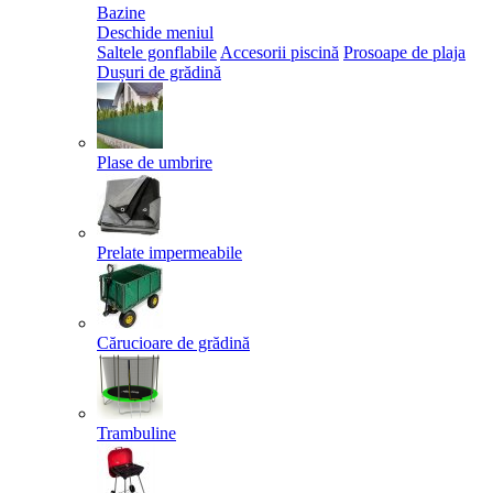
Bazine
Deschide meniul
Saltele gonflabile
Accesorii piscină
Prosoape de plaja
Dușuri de grădină
Plase de umbrire
Prelate impermeabile
Cărucioare de grădină
Trambuline