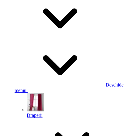
Deschide
meniul
Draperii