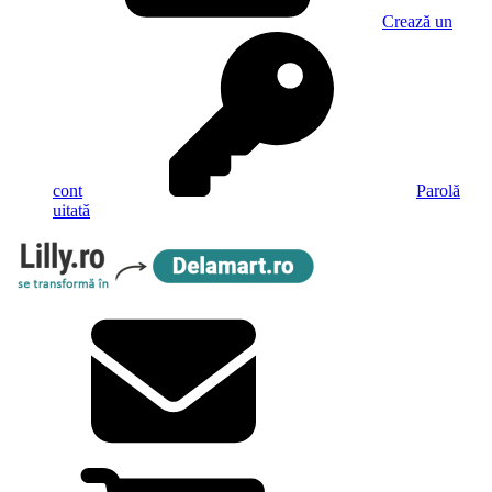
Crează un
cont
Parolă
uitată