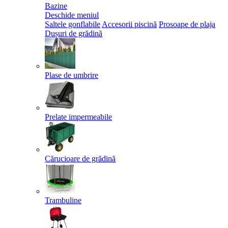
Bazine
Deschide meniul
Saltele gonflabile
Accesorii piscină
Prosoape de plaja
Dușuri de grădină
Plase de umbrire
Prelate impermeabile
Cărucioare de grădină
Trambuline