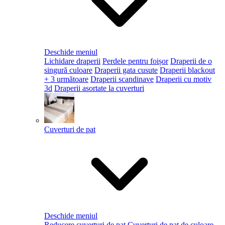
Deschide meniul
Lichidare draperii
Perdele pentru foișor
Draperii de o
singură culoare
Draperii gata cusute
Draperii blackout
+ 3 următoare
Draperii scandinave
Draperii cu motiv
3d
Draperii asortate la cuverturi
Cuverturi de pat
Deschide meniul
Reducere cuverturi de pat
Cuverturi de pat de culoare