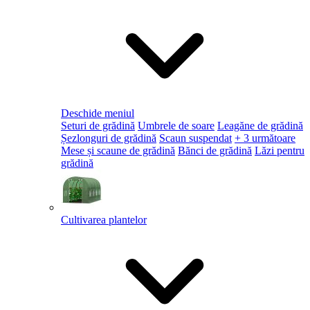
Deschide meniul
Seturi de grădină
Umbrele de soare
Leagăne de grădină
Șezlonguri de grădină
Scaun suspendat
+ 3 următoare
Mese și scaune de grădină
Bănci de grădină
Lăzi pentru
grădină
Cultivarea plantelor