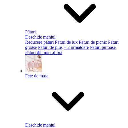
Pături
Deschide meniul
Reducere pături
Pături de lux
Pături de picnic
Pături
groase
Pături de pluș
+ 2 următoare
Pături pufoase
Pături din microfibră
Fete de masa
Deschide meniul