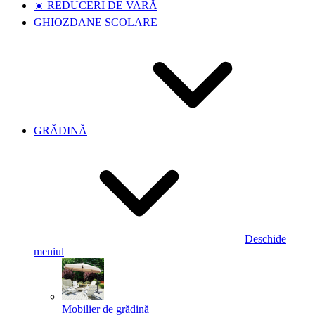
☀️ REDUCERI DE VARĂ
GHIOZDANE SCOLARE
GRĂDINĂ
Deschide
meniul
Mobilier de grădină