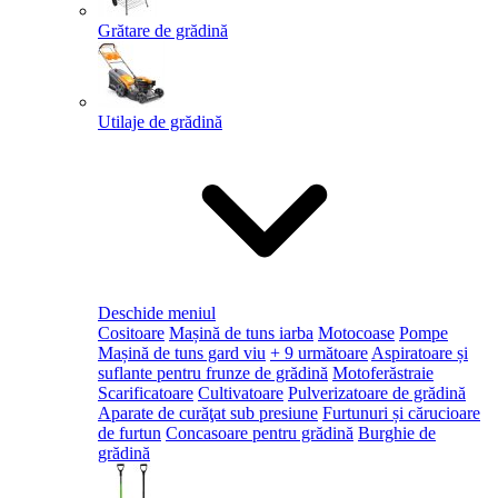
Grătare de grădină
Utilaje de grădină
Deschide meniul
Cositoare
Mașină de tuns iarba
Motocoase
Pompe
Mașină de tuns gard viu
+ 9 următoare
Aspiratoare și
suflante pentru frunze de grădină
Motoferăstraie
Scarificatoare
Cultivatoare
Pulverizatoare de grădină
Aparate de curăţat sub presiune
Furtunuri și cărucioare
de furtun
Concasoare pentru grădină
Burghie de
grădină