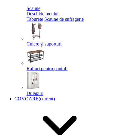
Scaune
Deschide meniul
Taburete
Scaune de sufragerie
Cuiere și suporturi
Rafturi pentru pantofi
Dulapuri
COVOARE
(current)