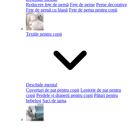
Reducere fețe de pernă
Fețe de perne
Perne decorative
Fete de pernă cu blană
Fete de perna pentru copii
Textile pentru copii
Deschide meniul
Cuverturi de pat pentru copii
Lenjerie de pat pentru
copii
Perdele și draperii pentru copii
Pături pentru
bebeluși
Saci de iarna