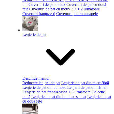
uni
Cuverturi de pat de lux
Cuverturi de pat cu două
fețe
Cuverturi de pat cu motiv 3D
+ 2 următoare
Cuverturi franțuzești
Cuverturi pentru canapele
Lenjerie de pat
Deschide meniul
Reducere lenjerii de pat
Lenjerie de pat din microfibră
Lenjerie de pat din bumbac
Lenjerii de pat din flanel
Lenjerie de pat franțuzească
+ 3 următoare
Colecție
nouă
Lenjerie de pat din bumbac satinat
Lenjerie de pat
cu două fețe