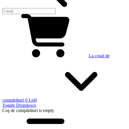
La coşul de
cumpărături
0 Lei
0
Toggle Dropdown
Coş de cumpărături
is empty