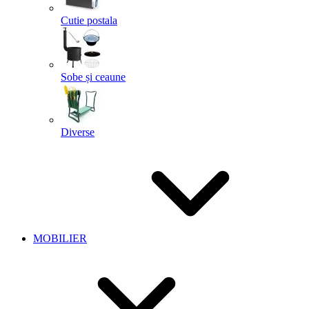
Cutie postala
Sobe și ceaune
Diverse
MOBILIER