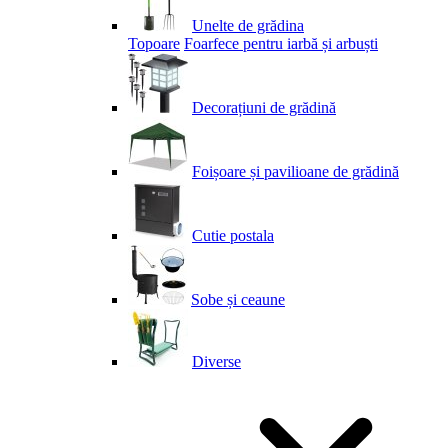
Unelte de grădina
Topoare
Foarfece pentru iarbă și arbuști
Decorațiuni de grădină
Foișoare și pavilioane de grădină
Cutie postala
Sobe și ceaune
Diverse