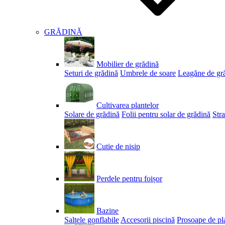
GRĂDINĂ
Mobilier de grădină
Seturi de grădină
Umbrele de soare
Leagăne de gr
Cultivarea plantelor
Solare de grădină
Folii pentru solar de grădină
Stra
Cutie de nisip
Perdele pentru foișor
Bazine
Saltele gonflabile
Accesorii piscină
Prosoape de pl