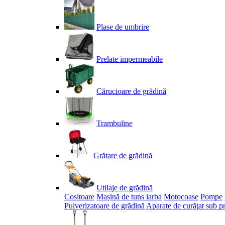
Plase de umbrire
Prelate impermeabile
Cărucioare de grădină
Trambuline
Grătare de grădină
Utilaje de grădină
Cositoare
Mașină de tuns iarba
Motocoase
Pompe
Pulverizatoare de grădină
Aparate de curăţat sub p