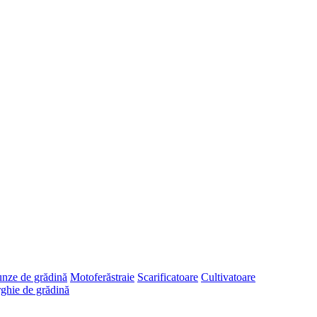
runze de grădină
Motoferăstraie
Scarificatoare
Cultivatoare
ghie de grădină