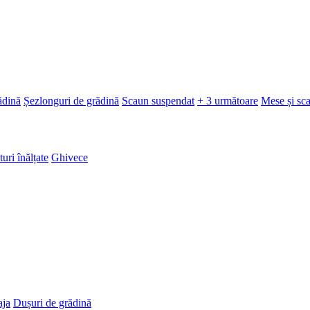
ădină
Șezlonguri de grădină
Scaun suspendat
+ 3 următoare
Mese și sc
turi înălțate
Ghivece
aja
Dușuri de grădină