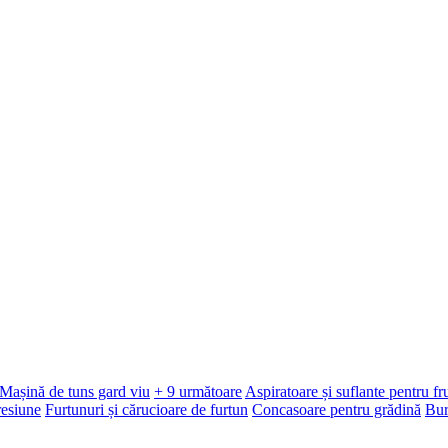
Mașină de tuns gard viu
+ 9 următoare
Aspiratoare și suflante pentru f
resiune
Furtunuri și cărucioare de furtun
Concasoare pentru grădină
Bur